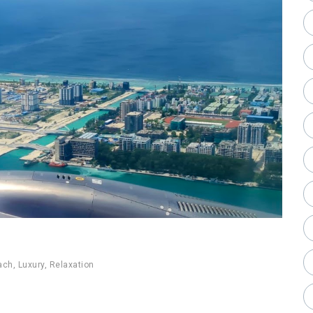
ach
,
Luxury
,
Relaxation