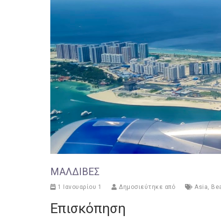
ΜΑΛΔΊΒΕΣ
1 Ιανουαρίου 1
Δημοσιεύτηκε από
Asia
,
Be
Επισκόπηση