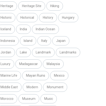
Heritage
Heritage Site
Hiking
Historic
Historical
History
Hungary
Iceland
India
Indian Ocean
Indonesia
Island
Italy
Japan
Jordan
Lake
Landmark
Landmarks
Luxury
Madagascar
Malaysia
Marine Life
Mayan Ruins
Mexico
Middle East
Modern
Monument
Morocco
Museum
Music