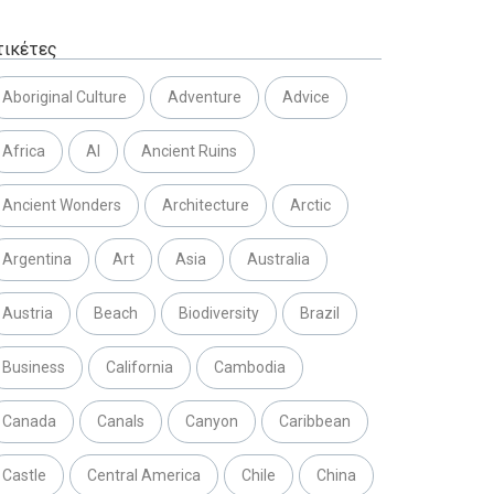
τικέτες
Aboriginal Culture
Adventure
Advice
Africa
AI
Ancient Ruins
Ancient Wonders
Architecture
Arctic
Argentina
Art
Asia
Australia
Austria
Beach
Biodiversity
Brazil
Business
California
Cambodia
Canada
Canals
Canyon
Caribbean
Castle
Central America
Chile
China