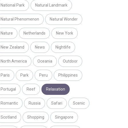
National Park
Natural Landmark
Natural Phenomenon
Natural Wonder
Nature
Netherlands
New York
New Zealand
News
Nightlife
North America
Oceania
Outdoor
Paris
Park
Peru
Philippines
Portugal
Reef
Relaxation
Romantic
Russia
Safari
Scenic
Scotland
Shopping
Singapore