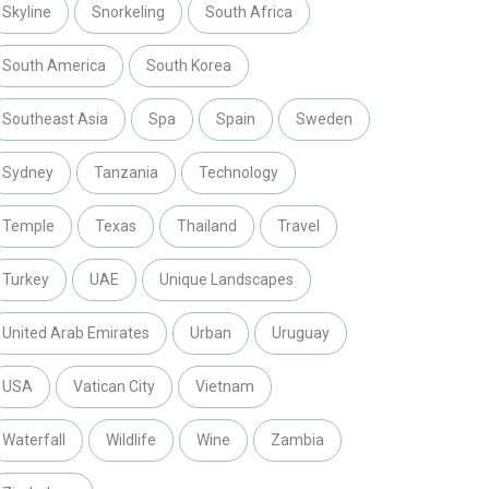
Skyline
Snorkeling
South Africa
South America
South Korea
Southeast Asia
Spa
Spain
Sweden
Sydney
Tanzania
Technology
Temple
Texas
Thailand
Travel
Turkey
UAE
Unique Landscapes
United Arab Emirates
Urban
Uruguay
USA
Vatican City
Vietnam
Waterfall
Wildlife
Wine
Zambia