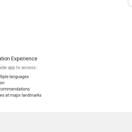
tion Experience
ide app to access:
tiple languages
ion
recommendations
res at major landmarks