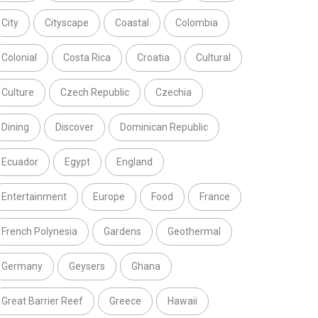
City
Cityscape
Coastal
Colombia
Colonial
Costa Rica
Croatia
Cultural
Culture
Czech Republic
Czechia
Dining
Discover
Dominican Republic
Ecuador
Egypt
England
Entertainment
Europe
Food
France
French Polynesia
Gardens
Geothermal
Germany
Geysers
Ghana
Great Barrier Reef
Greece
Hawaii