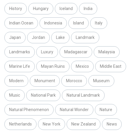
History
Hungary
Iceland
India
Indian Ocean
Indonesia
Island
Italy
Japan
Jordan
Lake
Landmark
Landmarks
Luxury
Madagascar
Malaysia
Marine Life
Mayan Ruins
Mexico
Middle East
Modern
Monument
Morocco
Museum
Music
National Park
Natural Landmark
Natural Phenomenon
Natural Wonder
Nature
Netherlands
New York
New Zealand
News