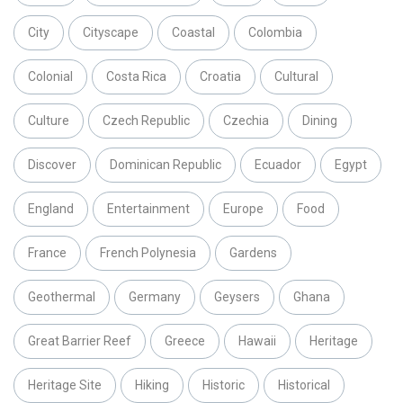
City
Cityscape
Coastal
Colombia
Colonial
Costa Rica
Croatia
Cultural
Culture
Czech Republic
Czechia
Dining
Discover
Dominican Republic
Ecuador
Egypt
England
Entertainment
Europe
Food
France
French Polynesia
Gardens
Geothermal
Germany
Geysers
Ghana
Great Barrier Reef
Greece
Hawaii
Heritage
Heritage Site
Hiking
Historic
Historical