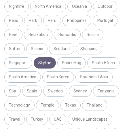
Nightlife
North America
Oceania
Outdoor
Paris
Park
Peru
Philippines
Portugal
Reef
Relaxation
Romantic
Russia
Safari
Scenic
Scotland
Shopping
Singapore
Skyline
Snorkeling
South Africa
South America
South Korea
Southeast Asia
Spa
Spain
Sweden
Sydney
Tanzania
Technology
Temple
Texas
Thailand
Travel
Turkey
UAE
Unique Landscapes