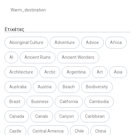
Warm_destination
Ετικέτες
Aboriginal Culture
Adventure
Advice
Africa
AI
Ancient Ruins
Ancient Wonders
Architecture
Arctic
Argentina
Art
Asia
Australia
Austria
Beach
Biodiversity
Brazil
Business
California
Cambodia
Canada
Canals
Canyon
Caribbean
Castle
Central America
Chile
China