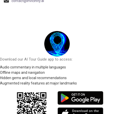
contact@invicinity.ai
Download our AI Tour Guide app to access:
Audio commentary in multiple languages
Offline maps and navigation
Hidden gems and local recommendations
Augmented reality features at major landmarks