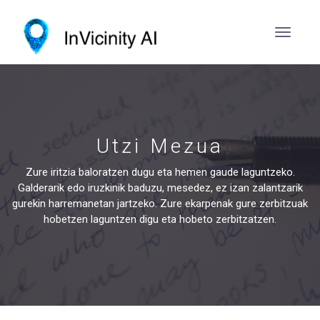
Utzi Mezua
Zure iritzia baloratzen dugu eta hemen gaude laguntzeko.
Galderarik edo iruzkinik baduzu, mesedez, ez izan zalantzarik
gurekin harremanetan jartzeko. Zure ekarpenak gure zerbitzuak
hobetzen laguntzen digu eta hobeto zerbitzatzen.