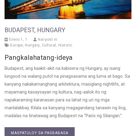
BUDAPEST, HUNGARY
Enero 1, 1
Nai-post ni
Europe
,
Hungary
,
Cultural
,
Historic
Pangkalahatang-ideya
Budapest, ang kaakit-akit na kabisera ng Hungary, ay isang
lungsod na walang putol na pinagsasama ang luma at bago. Sa
kanyang nakakamanghang arkitektura, masiglang nightlife, at
mayamang kasaysayan ng kultura, nag-aalok ito ng
napakaraming karanasan para sa lahat ng uri ng mga
manlalakbay. Kilala sa kanyang magagandang tanawin ng ilog,
madalas na tinatawag ang Budapest na “Paris ng Silangan.”
MAGPATULOY SA PAGBABASA