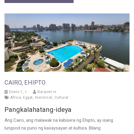
CAIRO, EHIPTO
Enero 1, 1
Nai-post ni
Africa
,
Egypt
,
Historical
,
Cultural
Pangkalahatang-ideya
Ang Cairo, ang malawak na kabisera ng Ehipto, ay isang
lungsod na puno ng kasaysayan at kultura. Bilang