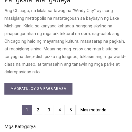
Pangkalahatang-ideya
Ang Chicago, na kilala sa tawag na “Windy City,” ay isang
masiglang metropolis na matatagpuan sa baybayin ng Lake
Michigan. Kilala sa kanyang kahanga-hangang skyline na
pinapangunahan ng mga arkitektural na obra, nag-aalok ang
Chicago ng halo ng mayamang kultura, masasarap na pagkain,
at masiglang sining. Maaaring mag-enjoy ang mga bisita sa
tanyag na deep-dish pizza ng lungsod, tuklasin ang mga world-
class na museo, at tamasahin ang tanawin ng mga parke at
dalampasigan nito.
MAGPATULOY SA PAGBABASA
1
2
3
4
5
Mas matanda
Mga Kategorya