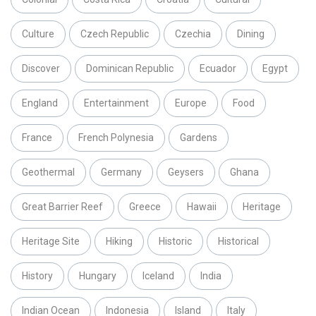
Culture
Czech Republic
Czechia
Dining
Discover
Dominican Republic
Ecuador
Egypt
England
Entertainment
Europe
Food
France
French Polynesia
Gardens
Geothermal
Germany
Geysers
Ghana
Great Barrier Reef
Greece
Hawaii
Heritage
Heritage Site
Hiking
Historic
Historical
History
Hungary
Iceland
India
Indian Ocean
Indonesia
Island
Italy