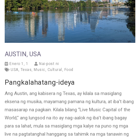
AUSTIN, USA
Enero 1, 1
Nai-post ni
USA
,
Texas
,
Music
,
Cultural
,
Food
Pangkalahatang-ideya
Ang Austin, ang kabisera ng Texas, ay kilala sa masiglang
eksena ng musika, mayamang pamana ng kultura, at iba’t ibang
masasarap na pagkain. Kilala bilang “Live Music Capital of the
World,” ang lungsod na ito ay nag-aalok ng iba’t ibang bagay
para sa lahat, mula sa masiglang mga kalye na puno ng mga
live na pagtatanghal hanggang sa tahimik na mga tanawin ng