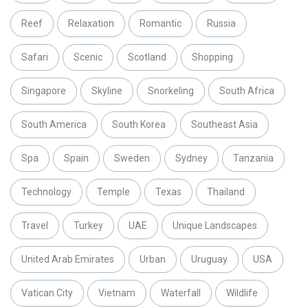
Reef
Relaxation
Romantic
Russia
Safari
Scenic
Scotland
Shopping
Singapore
Skyline
Snorkeling
South Africa
South America
South Korea
Southeast Asia
Spa
Spain
Sweden
Sydney
Tanzania
Technology
Temple
Texas
Thailand
Travel
Turkey
UAE
Unique Landscapes
United Arab Emirates
Urban
Uruguay
USA
Vatican City
Vietnam
Waterfall
Wildlife