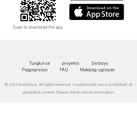
Scan to download the app
Tungkol sa
proyekto
Serbisyo
Pagpepresyo
FAQ
Makipag-ugnayan
© 2025 Invicinity.ai. All rights reserved. Unauthorized use is prohibited. AI
generated content. Please check critical information.