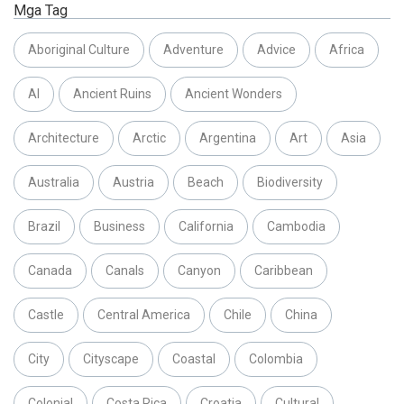
Mga Tag
Aboriginal Culture
Adventure
Advice
Africa
AI
Ancient Ruins
Ancient Wonders
Architecture
Arctic
Argentina
Art
Asia
Australia
Austria
Beach
Biodiversity
Brazil
Business
California
Cambodia
Canada
Canals
Canyon
Caribbean
Castle
Central America
Chile
China
City
Cityscape
Coastal
Colombia
Colonial
Costa Rica
Croatia
Cultural