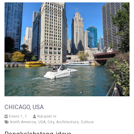
CHICAGO, USA
Enero 1, 1
Nai-post ni
North America
,
USA
,
City
,
Architecture
,
Culture