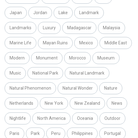
Japan
Jordan
Lake
Landmark
Landmarks
Luxury
Madagascar
Malaysia
Marine Life
Mayan Ruins
Mexico
Middle East
Modern
Monument
Morocco
Museum
Music
National Park
Natural Landmark
Natural Phenomenon
Natural Wonder
Nature
Netherlands
New York
New Zealand
News
Nightlife
North America
Oceania
Outdoor
Paris
Park
Peru
Philippines
Portugal