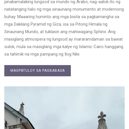
pinakamalaking lungsod sa mundo ng Arabo, nag-aalok ito ng
natatanging halo ng mga sinaunang monumento at modernong
buhay. Maaaring huminto ang mga bisita sa pagkamangha sa
mga Dakilang Pyramid ng Giza, isa sa Pitong Himala ng
Sinaunang Mundo, at tuklasin ang mahiwagang Sphinx. Ang
masiglang atmospera ng lungsod ay mararamdaman sa bawat
sulok, mula sa masiglang mga kalye ng Islamic Cairo hanggang
sa tahimik na mga pampang ng Ilog Nile.
MAGPATULOY SA PAGBABASA