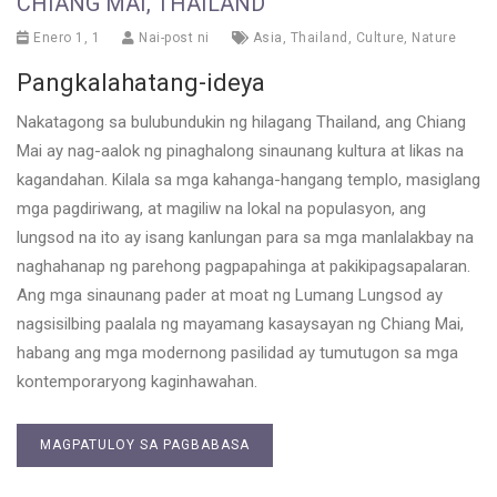
CHIANG MAI, THAILAND
Enero 1, 1
Nai-post ni
Asia
,
Thailand
,
Culture
,
Nature
Pangkalahatang-ideya
Nakatagong sa bulubundukin ng hilagang Thailand, ang Chiang
Mai ay nag-aalok ng pinaghalong sinaunang kultura at likas na
kagandahan. Kilala sa mga kahanga-hangang templo, masiglang
mga pagdiriwang, at magiliw na lokal na populasyon, ang
lungsod na ito ay isang kanlungan para sa mga manlalakbay na
naghahanap ng parehong pagpapahinga at pakikipagsapalaran.
Ang mga sinaunang pader at moat ng Lumang Lungsod ay
nagsisilbing paalala ng mayamang kasaysayan ng Chiang Mai,
habang ang mga modernong pasilidad ay tumutugon sa mga
kontemporaryong kaginhawahan.
MAGPATULOY SA PAGBABASA