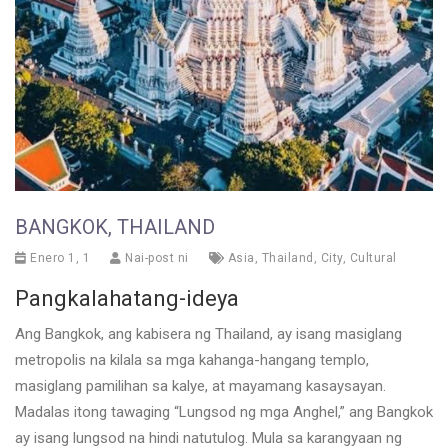
BANGKOK, THAILAND
Enero 1, 1
Nai-post ni
Asia
,
Thailand
,
City
,
Cultural
Pangkalahatang-ideya
Ang Bangkok, ang kabisera ng Thailand, ay isang masiglang
metropolis na kilala sa mga kahanga-hangang templo,
masiglang pamilihan sa kalye, at mayamang kasaysayan.
Madalas itong tawaging “Lungsod ng mga Anghel,” ang Bangkok
ay isang lungsod na hindi natutulog. Mula sa karangyaan ng