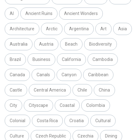
AI
Ancient Ruins
Ancient Wonders
Architecture
Arctic
Argentina
Art
Asia
Australia
Austria
Beach
Biodiversity
Brazil
Business
California
Cambodia
Canada
Canals
Canyon
Caribbean
Castle
Central America
Chile
China
City
Cityscape
Coastal
Colombia
Colonial
Costa Rica
Croatia
Cultural
Culture
Czech Republic
Czechia
Dining