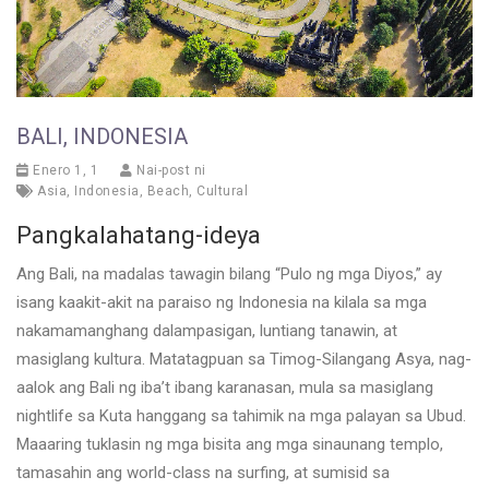
BALI, INDONESIA
Enero 1, 1
Nai-post ni
Asia
,
Indonesia
,
Beach
,
Cultural
Pangkalahatang-ideya
Ang Bali, na madalas tawagin bilang “Pulo ng mga Diyos,” ay
isang kaakit-akit na paraiso ng Indonesia na kilala sa mga
nakamamanghang dalampasigan, luntiang tanawin, at
masiglang kultura. Matatagpuan sa Timog-Silangang Asya, nag-
aalok ang Bali ng iba’t ibang karanasan, mula sa masiglang
nightlife sa Kuta hanggang sa tahimik na mga palayan sa Ubud.
Maaaring tuklasin ng mga bisita ang mga sinaunang templo,
tamasahin ang world-class na surfing, at sumisid sa