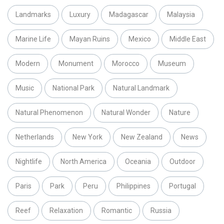
Landmarks
Luxury
Madagascar
Malaysia
Marine Life
Mayan Ruins
Mexico
Middle East
Modern
Monument
Morocco
Museum
Music
National Park
Natural Landmark
Natural Phenomenon
Natural Wonder
Nature
Netherlands
New York
New Zealand
News
Nightlife
North America
Oceania
Outdoor
Paris
Park
Peru
Philippines
Portugal
Reef
Relaxation
Romantic
Russia