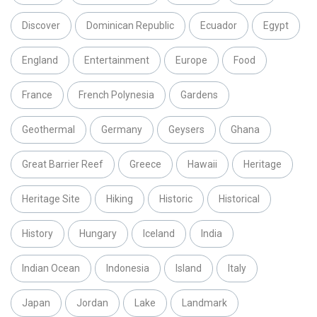
Discover
Dominican Republic
Ecuador
Egypt
England
Entertainment
Europe
Food
France
French Polynesia
Gardens
Geothermal
Germany
Geysers
Ghana
Great Barrier Reef
Greece
Hawaii
Heritage
Heritage Site
Hiking
Historic
Historical
History
Hungary
Iceland
India
Indian Ocean
Indonesia
Island
Italy
Japan
Jordan
Lake
Landmark