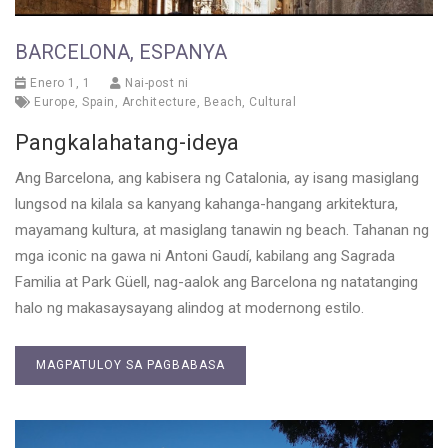
BARCELONA, ESPANYA
Enero 1, 1
Nai-post ni
Europe
,
Spain
,
Architecture
,
Beach
,
Cultural
Pangkalahatang-ideya
Ang Barcelona, ang kabisera ng Catalonia, ay isang masiglang
lungsod na kilala sa kanyang kahanga-hangang arkitektura,
mayamang kultura, at masiglang tanawin ng beach. Tahanan ng
mga iconic na gawa ni Antoni Gaudí, kabilang ang Sagrada
Familia at Park Güell, nag-aalok ang Barcelona ng natatanging
halo ng makasaysayang alindog at modernong estilo.
MAGPATULOY SA PAGBABASA