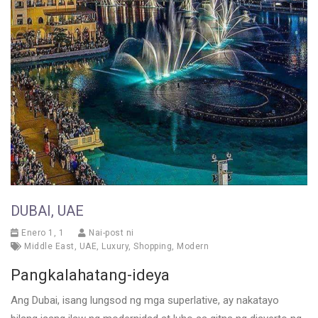
DUBAI, UAE
Enero 1, 1
Nai-post ni
Middle East
,
UAE
,
Luxury
,
Shopping
,
Modern
Pangkalahatang-ideya
Ang Dubai, isang lungsod ng mga superlative, ay nakatayo