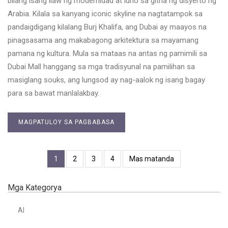
bilang isang ilaw ng modernidad at luho sa gitna ng disyerto ng
Arabia. Kilala sa kanyang iconic skyline na nagtatampok sa
pandaigdigang kilalang Burj Khalifa, ang Dubai ay maayos na
pinagsasama ang makabagong arkitektura sa mayamang
pamana ng kultura. Mula sa mataas na antas ng pamimili sa
Dubai Mall hanggang sa mga tradisyunal na pamilihan sa
masiglang souks, ang lungsod ay nag-aalok ng isang bagay
para sa bawat manlalakbay.
MAGPATULOY SA PAGBABASA
1
2
3
4
Mas matanda
Mga Kategorya
AI