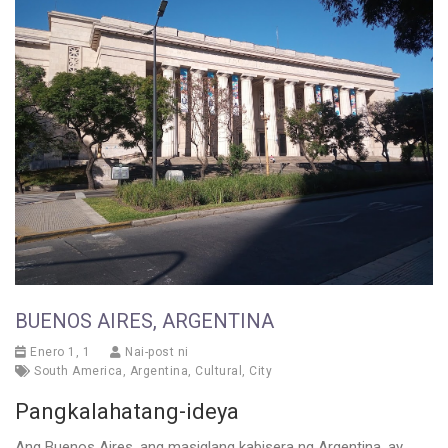
BUENOS AIRES, ARGENTINA
Enero 1, 1
Nai-post ni
South America
,
Argentina
,
Cultural
,
City
Pangkalahatang-ideya
Ang Buenos Aires, ang masiglang kabisera ng Argentina, ay