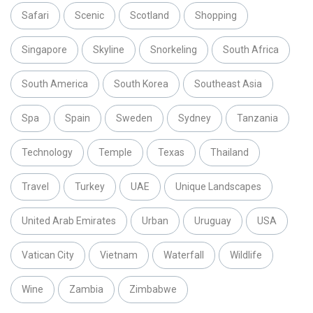
Safari
Scenic
Scotland
Shopping
Singapore
Skyline
Snorkeling
South Africa
South America
South Korea
Southeast Asia
Spa
Spain
Sweden
Sydney
Tanzania
Technology
Temple
Texas
Thailand
Travel
Turkey
UAE
Unique Landscapes
United Arab Emirates
Urban
Uruguay
USA
Vatican City
Vietnam
Waterfall
Wildlife
Wine
Zambia
Zimbabwe