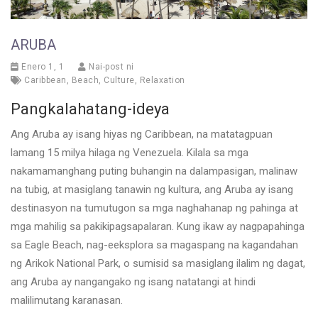
ARUBA
Enero 1, 1
Nai-post ni
Caribbean
,
Beach
,
Culture
,
Relaxation
Pangkalahatang-ideya
Ang Aruba ay isang hiyas ng Caribbean, na matatagpuan
lamang 15 milya hilaga ng Venezuela. Kilala sa mga
nakamamanghang puting buhangin na dalampasigan, malinaw
na tubig, at masiglang tanawin ng kultura, ang Aruba ay isang
destinasyon na tumutugon sa mga naghahanap ng pahinga at
mga mahilig sa pakikipagsapalaran. Kung ikaw ay nagpapahinga
sa Eagle Beach, nag-eeksplora sa magaspang na kagandahan
ng Arikok National Park, o sumisid sa masiglang ilalim ng dagat,
ang Aruba ay nangangako ng isang natatangi at hindi
malilimutang karanasan.