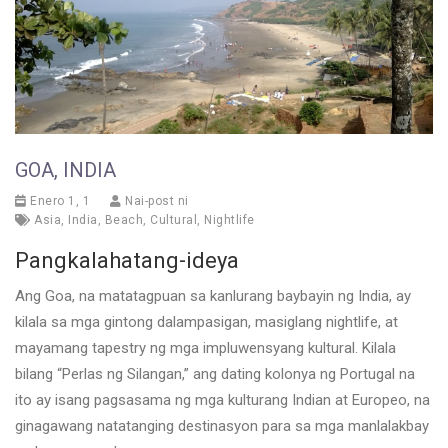
GOA, INDIA
Enero 1, 1
Nai-post ni
Asia
,
India
,
Beach
,
Cultural
,
Nightlife
Pangkalahatang-ideya
Ang Goa, na matatagpuan sa kanlurang baybayin ng India, ay
kilala sa mga gintong dalampasigan, masiglang nightlife, at
mayamang tapestry ng mga impluwensyang kultural. Kilala
bilang “Perlas ng Silangan,” ang dating kolonya ng Portugal na
ito ay isang pagsasama ng mga kulturang Indian at Europeo, na
ginagawang natatanging destinasyon para sa mga manlalakbay