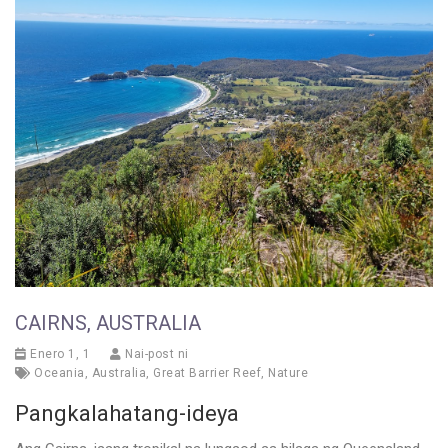
CAIRNS, AUSTRALIA
Enero 1, 1
Nai-post ni
Oceania
,
Australia
,
Great Barrier Reef
,
Nature
Pangkalahatang-ideya