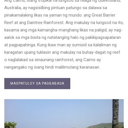
Ang Cairns, isang tropikal na lungsod sa hilaga ng Queensland,
Australia, ay nagsisilbing pintuan patungo sa dalawa sa
pinakamalaking likas na yaman ng mundo: ang Great Barrier
Reef at ang Daintree Rainforest. Ang makulay na lungsod na ito,
kasama ang mga kamangha-manghang likas na paligid, ay nag-
aalok sa mga bisita ng natatanging halo ng pakikipagsapalaran
at pagpapahinga. Kung ikaw man ay sumisid sa kalaliman ng
karagatan upang tuklasin ang makulay na buhay-dagat ng reef
o naglalakad sa sinaunang rainforest, ang Cairns ay
nangangako ng isang hindi malilimutang karanasan.
MAGPATULOY SA PAGBABASA