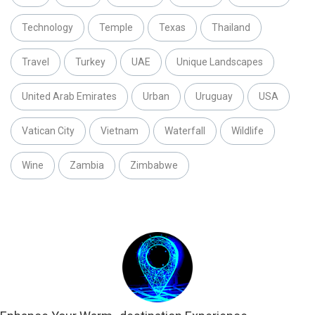
Technology
Temple
Texas
Thailand
Travel
Turkey
UAE
Unique Landscapes
United Arab Emirates
Urban
Uruguay
USA
Vatican City
Vietnam
Waterfall
Wildlife
Wine
Zambia
Zimbabwe