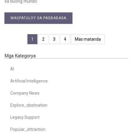
sa buong mundo.
MAGPATULOY SA PAGBABASA
1
2
3
4
Mas matanda
Mga Kategorya
AI
Artificial Intelligence
Company News
Explore_destination
Legacy Support
Popular_attraction