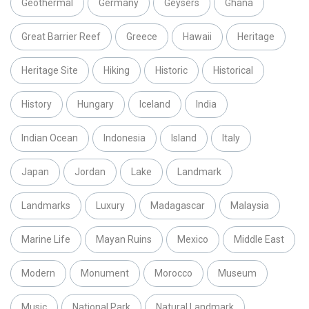
Geothermal
Germany
Geysers
Ghana
Great Barrier Reef
Greece
Hawaii
Heritage
Heritage Site
Hiking
Historic
Historical
History
Hungary
Iceland
India
Indian Ocean
Indonesia
Island
Italy
Japan
Jordan
Lake
Landmark
Landmarks
Luxury
Madagascar
Malaysia
Marine Life
Mayan Ruins
Mexico
Middle East
Modern
Monument
Morocco
Museum
Music
National Park
Natural Landmark