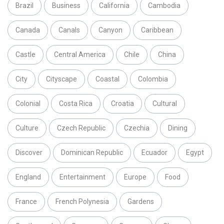
Brazil
Business
California
Cambodia
Canada
Canals
Canyon
Caribbean
Castle
Central America
Chile
China
City
Cityscape
Coastal
Colombia
Colonial
Costa Rica
Croatia
Cultural
Culture
Czech Republic
Czechia
Dining
Discover
Dominican Republic
Ecuador
Egypt
England
Entertainment
Europe
Food
France
French Polynesia
Gardens