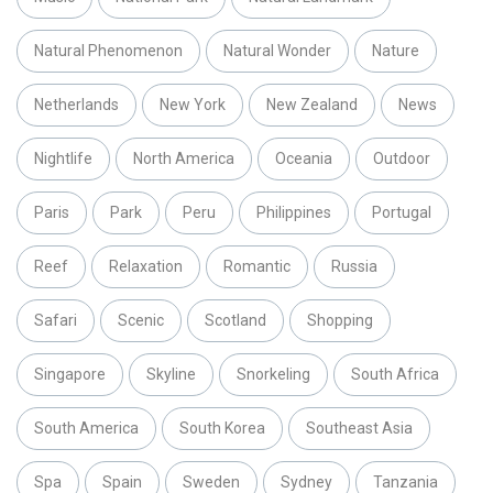
Natural Phenomenon
Natural Wonder
Nature
Netherlands
New York
New Zealand
News
Nightlife
North America
Oceania
Outdoor
Paris
Park
Peru
Philippines
Portugal
Reef
Relaxation
Romantic
Russia
Safari
Scenic
Scotland
Shopping
Singapore
Skyline
Snorkeling
South Africa
South America
South Korea
Southeast Asia
Spa
Spain
Sweden
Sydney
Tanzania