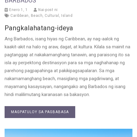
BARBADOS
Enero 1, 1
Nai-post ni
Caribbean
,
Beach
,
Cultural
,
Island
Pangkalahatang-ideya
Ang Barbados, isang hiyas ng Caribbean, ay nag-aalok ng
kaakit-akit na halo ng araw, dagat, at kultura. Kilala sa mainit na
pagtanggap at nakakamanghang tanawin, ang paraisong ito sa
isla ay perpektong destinasyon para sa mga naghahanap ng
parehong pagpapahinga at pakikipagsapalaran. Sa mga
nakamamanghang beach, masiglang mga pagdiriwang, at
mayamang kasaysayan, nangangako ang Barbados ng isang
hindi malilimutang karanasan sa bakasyon.
MAGPATULOY SA PAGBABASA