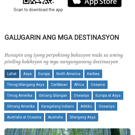
Scan to download the app
GALUGARIN ANG MGA DESTINASYON
Hanapin ang iyong perpektong bakasyon mula sa aming
piniling koleksyon ng mga nangungunang destinasyon
Lahat
Asya
Europa
North America
Karibea
Timog-Silangang Asya
Caribbean
Africa
Oseania
Timog Amerika
Gitnang Silangan
Oseanya
Europa at Asya
Gitnang Amerika
Karagatang Indiano
Arktiko
Oseaniya
Australia at Oceania
Australia
Silangang Asya