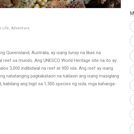
M
 Life
,
Adventure
g Queensland, Australia, ay isang tunay na likas na
l reef sa mundo. Ang UNESCO World Heritage site na ito ay
los 3,000 indibidwal na reef at 900 isla. Ang reef ay isang
k ng natatanging pagkakataon na tuklasin ang isang masiglang
, kabilang ang higit sa 1,500 species ng isda, mga kahanga-