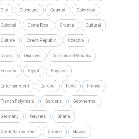
City
Cityscape
Coastal
Colombia
Colonial
Costa Rica
Croatia
Cultural
Culture
Czech Republic
Czechia
Dining
Discover
Dominican Republic
Ecuador
Egypt
England
Entertainment
Europe
Food
France
French Polynesia
Gardens
Geothermal
Germany
Geysers
Ghana
Great Barrier Reef
Greece
Hawaii