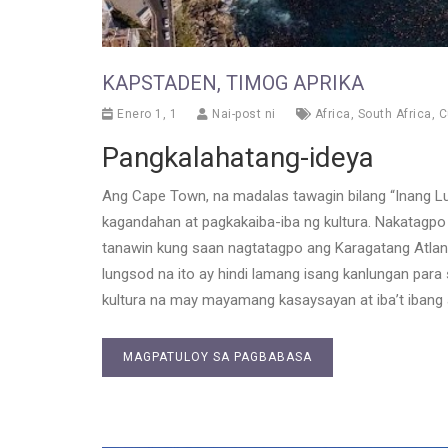
KAPSTADEN, TIMOG APRIKA
Enero 1, 1
Nai-post ni
Africa
,
South Africa
,
C
Pangkalahatang-ideya
Ang Cape Town, na madalas tawagin bilang “Inang 
kagandahan at pagkakaiba-iba ng kultura. Nakatagpo 
tanawin kung saan nagtatagpo ang Karagatang Atlan
lungsod na ito ay hindi lamang isang kanlungan para 
kultura na may mayamang kasaysayan at iba’t ibang 
MAGPATULOY SA PAGBABASA