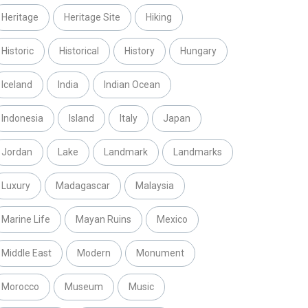
Heritage
Heritage Site
Hiking
Historic
Historical
History
Hungary
Iceland
India
Indian Ocean
Indonesia
Island
Italy
Japan
Jordan
Lake
Landmark
Landmarks
Luxury
Madagascar
Malaysia
Marine Life
Mayan Ruins
Mexico
Middle East
Modern
Monument
Morocco
Museum
Music