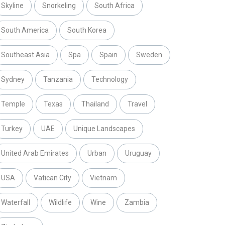
Skyline
Snorkeling
South Africa
South America
South Korea
Southeast Asia
Spa
Spain
Sweden
Sydney
Tanzania
Technology
Temple
Texas
Thailand
Travel
Turkey
UAE
Unique Landscapes
United Arab Emirates
Urban
Uruguay
USA
Vatican City
Vietnam
Waterfall
Wildlife
Wine
Zambia