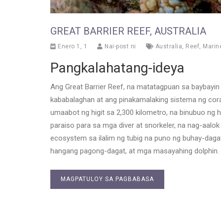
GREAT BARRIER REEF, AUSTRALIA
Enero 1, 1
Nai-post ni
Australia
,
Reef
,
Marine
Pangkalahatang-ideya
Ang Great Barrier Reef, na matatagpuan sa baybayin n
kababalaghan at ang pinakamalaking sistema ng cora
umaabot ng higit sa 2,300 kilometro, na binubuo ng ha
paraiso para sa mga diver at snorkeler, na nag-aalo
ecosystem sa ilalim ng tubig na puno ng buhay-dagat
hangang pagong-dagat, at mga masayahing dolphin.
MAGPATULOY SA PAGBABASA