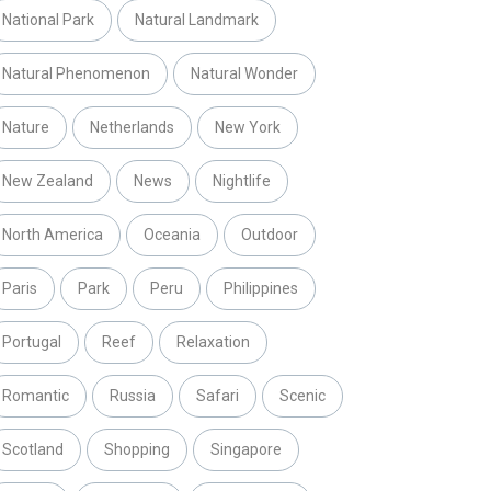
National Park
Natural Landmark
Natural Phenomenon
Natural Wonder
Nature
Netherlands
New York
New Zealand
News
Nightlife
North America
Oceania
Outdoor
Paris
Park
Peru
Philippines
Portugal
Reef
Relaxation
Romantic
Russia
Safari
Scenic
Scotland
Shopping
Singapore