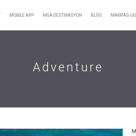
Y
MOBILE APP
MGA DESTINASYON
BLOG
MAKIPAG-U
Adventure
M