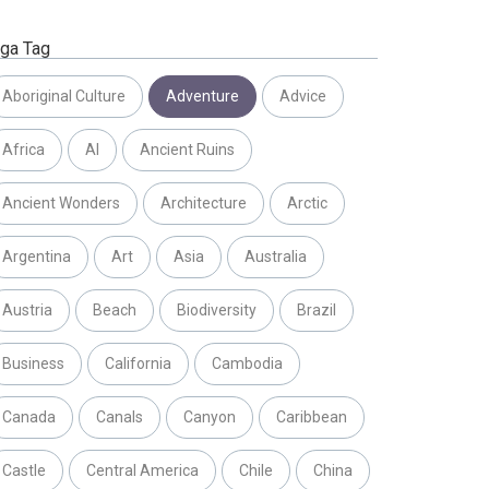
ga Tag
Aboriginal Culture
Adventure
Advice
Africa
AI
Ancient Ruins
Ancient Wonders
Architecture
Arctic
Argentina
Art
Asia
Australia
Austria
Beach
Biodiversity
Brazil
Business
California
Cambodia
Canada
Canals
Canyon
Caribbean
Castle
Central America
Chile
China