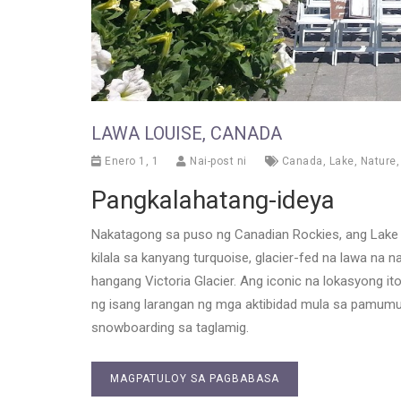
LAWA LOUISE, CANADA
Enero 1, 1
Nai-post ni
Canada
,
Lake
,
Nature
Pangkalahatang-ideya
Nakatagong sa puso ng Canadian Rockies, ang Lake
kilala sa kanyang turquoise, glacier-fed na lawa na
hangang Victoria Glacier. Ang iconic na lokasyong it
ng isang larangan ng mga aktibidad mula sa pamumun
snowboarding sa taglamig.
MAGPATULOY SA PAGBABASA