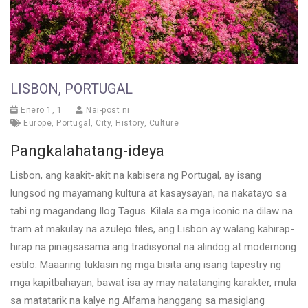
LISBON, PORTUGAL
Enero 1, 1
Nai-post ni
Europe
,
Portugal
,
City
,
History
,
Culture
Pangkalahatang-ideya
Lisbon, ang kaakit-akit na kabisera ng Portugal, ay isang
lungsod ng mayamang kultura at kasaysayan, na nakatayo sa
tabi ng magandang Ilog Tagus. Kilala sa mga iconic na dilaw na
tram at makulay na azulejo tiles, ang Lisbon ay walang kahirap-
hirap na pinagsasama ang tradisyonal na alindog at modernong
estilo. Maaaring tuklasin ng mga bisita ang isang tapestry ng
mga kapitbahayan, bawat isa ay may natatanging karakter, mula
sa matatarik na kalye ng Alfama hanggang sa masiglang