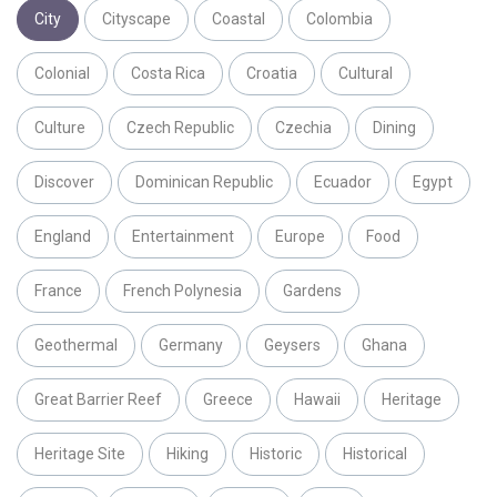
City
Cityscape
Coastal
Colombia
Colonial
Costa Rica
Croatia
Cultural
Culture
Czech Republic
Czechia
Dining
Discover
Dominican Republic
Ecuador
Egypt
England
Entertainment
Europe
Food
France
French Polynesia
Gardens
Geothermal
Germany
Geysers
Ghana
Great Barrier Reef
Greece
Hawaii
Heritage
Heritage Site
Hiking
Historic
Historical