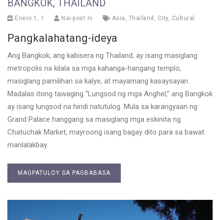
BANGKOK, THAILAND
Enero 1, 1
Nai-post ni
Asia
,
Thailand
,
City
,
Cultural
Pangkalahatang-ideya
Ang Bangkok, ang kabisera ng Thailand, ay isang masiglang
metropolis na kilala sa mga kahanga-hangang templo,
masiglang pamilihan sa kalye, at mayamang kasaysayan.
Madalas itong tawaging “Lungsod ng mga Anghel,” ang Bangkok
ay isang lungsod na hindi natutulog. Mula sa karangyaan ng
Grand Palace hanggang sa masiglang mga eskinita ng
Chatuchak Market, mayroong isang bagay dito para sa bawat
manlalakbay.
MAGPATULOY SA PAGBABASA