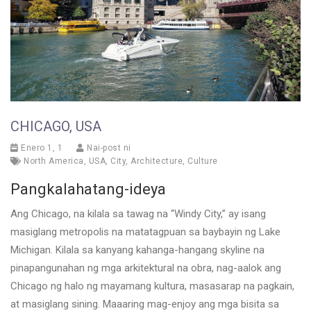
CHICAGO, USA
Enero 1, 1
Nai-post ni
North America
,
USA
,
City
,
Architecture
,
Culture
Pangkalahatang-ideya
Ang Chicago, na kilala sa tawag na “Windy City,” ay isang
masiglang metropolis na matatagpuan sa baybayin ng Lake
Michigan. Kilala sa kanyang kahanga-hangang skyline na
pinapangunahan ng mga arkitektural na obra, nag-aalok ang
Chicago ng halo ng mayamang kultura, masasarap na pagkain,
at masiglang sining. Maaaring mag-enjoy ang mga bisita sa