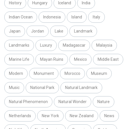
History
Hungary
Iceland
India
Indian Ocean
Indonesia
Island
Italy
Japan
Jordan
Lake
Landmark
Landmarks
Luxury
Madagascar
Malaysia
Marine Life
Mayan Ruins
Mexico
Middle East
Modern
Monument
Morocco
Museum
Music
National Park
Natural Landmark
Natural Phenomenon
Natural Wonder
Nature
Netherlands
New York
New Zealand
News