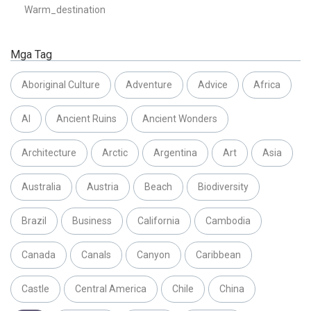
Warm_destination
Mga Tag
Aboriginal Culture
Adventure
Advice
Africa
AI
Ancient Ruins
Ancient Wonders
Architecture
Arctic
Argentina
Art
Asia
Australia
Austria
Beach
Biodiversity
Brazil
Business
California
Cambodia
Canada
Canals
Canyon
Caribbean
Castle
Central America
Chile
China