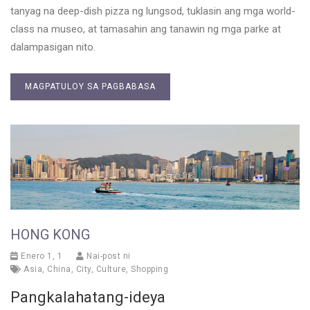
tanyag na deep-dish pizza ng lungsod, tuklasin ang mga world-
class na museo, at tamasahin ang tanawin ng mga parke at
dalampasigan nito.
MAGPATULOY SA PAGBABASA
HONG KONG
Enero 1, 1
Nai-post ni
Asia
,
China
,
City
,
Culture
,
Shopping
Pangkalahatang-ideya