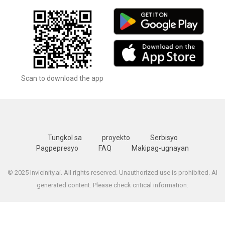
Scan to download the app
Tungkol sa
proyekto
Serbisyo
Pagpepresyo
FAQ
Makipag-ugnayan
© 2025 Invicinity.ai. All rights reserved. Unauthorized use is prohibited. AI
generated content. Please check critical information.