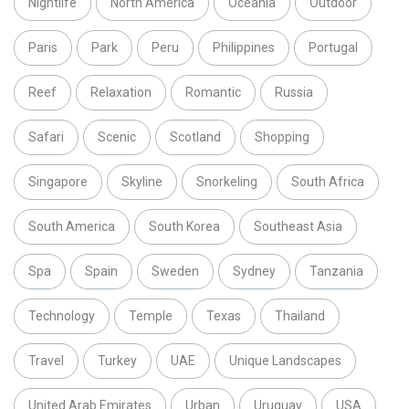
Nightlife
North America
Oceania
Outdoor
Paris
Park
Peru
Philippines
Portugal
Reef
Relaxation
Romantic
Russia
Safari
Scenic
Scotland
Shopping
Singapore
Skyline
Snorkeling
South Africa
South America
South Korea
Southeast Asia
Spa
Spain
Sweden
Sydney
Tanzania
Technology
Temple
Texas
Thailand
Travel
Turkey
UAE
Unique Landscapes
United Arab Emirates
Urban
Uruguay
USA