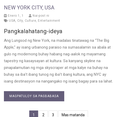
NEW YORK CITY, USA
Enero 1, 1
Nai-post ni
USA
,
City
,
Culture
,
Entertainment
Pangkalahatang-ideya
Ang Lungsod ng New York, na madalas tinatawag na “The Big
Apple,” ay isang urbanong paraiso na sumasalamin sa abala at
gulo ng modernong buhay habang nag-aalok ng mayamang
tapestry ng kasaysayan at kultura. Sa kanyang skyline na
pinapalamutian ng mga skyscraper at mga kalye na buhay na
buhay sa iba’t ibang tunog ng iba’t ibang kultura, ang NYC ay
isang destinasyon na nangangako ng isang bagay para sa lahat.
MAGPATULOY SA PAGBABASA
1
2
3
Mas matanda