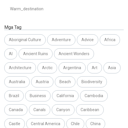
Warm_destination
Mga Tag
Aboriginal Culture
Adventure
Advice
Africa
AI
Ancient Ruins
Ancient Wonders
Architecture
Arctic
Argentina
Art
Asia
Australia
Austria
Beach
Biodiversity
Brazil
Business
California
Cambodia
Canada
Canals
Canyon
Caribbean
Castle
Central America
Chile
China