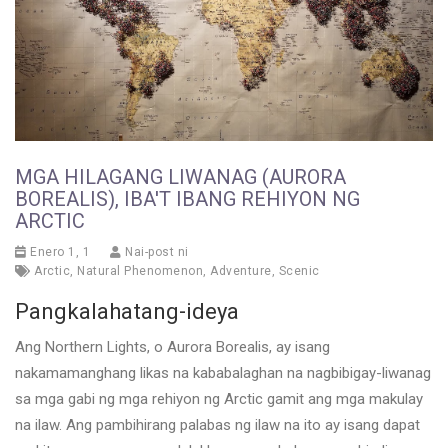
MGA HILAGANG LIWANAG (AURORA
BOREALIS), IBA'T IBANG REHIYON NG
ARCTIC
Enero 1, 1
Nai-post ni
Arctic
,
Natural Phenomenon
,
Adventure
,
Scenic
Pangkalahatang-ideya
Ang Northern Lights, o Aurora Borealis, ay isang
nakamamanghang likas na kababalaghan na nagbibigay-liwanag
sa mga gabi ng mga rehiyon ng Arctic gamit ang mga makulay
na ilaw. Ang pambihirang palabas ng ilaw na ito ay isang dapat