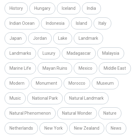
History
Hungary
Iceland
India
Indian Ocean
Indonesia
Island
Italy
Japan
Jordan
Lake
Landmark
Landmarks
Luxury
Madagascar
Malaysia
Marine Life
Mayan Ruins
Mexico
Middle East
Modern
Monument
Morocco
Museum
Music
National Park
Natural Landmark
Natural Phenomenon
Natural Wonder
Nature
Netherlands
New York
New Zealand
News