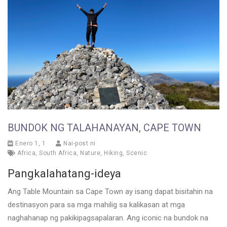
BUNDOK NG TALAHANAYAN, CAPE TOWN
Enero 1, 1
Nai-post ni
Africa
,
South Africa
,
Nature
,
Hiking
,
Scenic
Pangkalahatang-ideya
Ang Table Mountain sa Cape Town ay isang dapat bisitahin na
destinasyon para sa mga mahilig sa kalikasan at mga
naghahanap ng pakikipagsapalaran. Ang iconic na bundok na