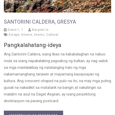
SANTORINI CALDERA, GRESYA
Enero 1, 1
Nai-post ni
Europe
,
Greece
,
Scenic
,
Cultural
Pangkalahatang-ideya
Ang Santorini Caldera, isang likas na kababalaghan na nabuo
mula sa isang napakalaking pagsabog ng bulkan, ay nag-aalok
sa mga manlalakbay ng natatanging halo ng mga
nakamamanghang tanawin at mayamang kasaysayan ng
kultura. Ang crescent-shaped na pulo na ito, na may mga puting
gusali na nakadikit sa matatarik na bangin at nakatingin sa
malalim na asul na Dagat Aegean, ay isang perpektong
destinasyon na parang postcard.