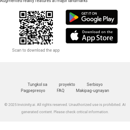
Augmented reality features at major landmarks
Scan to download the app
Tungkol sa
proyekto
Serbisyo
Pagpepresyo
FAQ
Makipag-ugnayan
© 2025 Invicinity.ai. All rights reserved. Unauthorized use is prohibited. AI
generated content. Please check critical information.