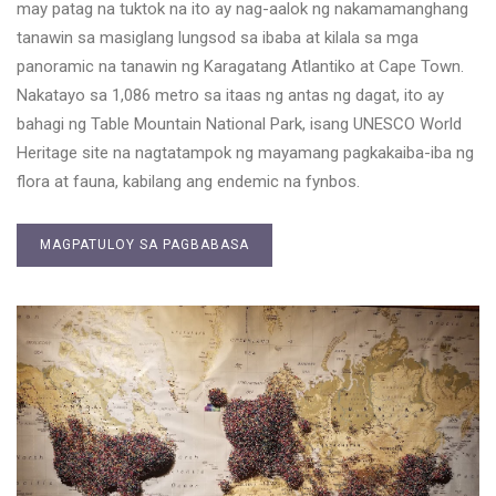
may patag na tuktok na ito ay nag-aalok ng nakamamanghang
tanawin sa masiglang lungsod sa ibaba at kilala sa mga
panoramic na tanawin ng Karagatang Atlantiko at Cape Town.
Nakatayo sa 1,086 metro sa itaas ng antas ng dagat, ito ay
bahagi ng Table Mountain National Park, isang UNESCO World
Heritage site na nagtatampok ng mayamang pagkakaiba-iba ng
flora at fauna, kabilang ang endemic na fynbos.
MAGPATULOY SA PAGBABASA