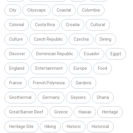
City
Cityscape
Coastal
Colombia
Colonial
Costa Rica
Croatia
Cultural
Culture
Czech Republic
Czechia
Dining
Discover
Dominican Republic
Ecuador
Egypt
England
Entertainment
Europe
Food
France
French Polynesia
Gardens
Geothermal
Germany
Geysers
Ghana
Great Barrier Reef
Greece
Hawaii
Heritage
Heritage Site
Hiking
Historic
Historical