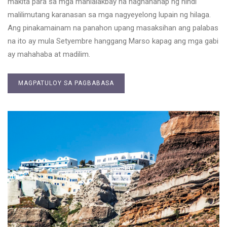
makita para sa mga manlalakbay na naghahanap ng hindi
malilimutang karanasan sa mga nagyeyelong lupain ng hilaga.
Ang pinakamainam na panahon upang masaksihan ang palabas
na ito ay mula Setyembre hanggang Marso kapag ang mga gabi
ay mahahaba at madilim.
MAGPATULOY SA PAGBABASA