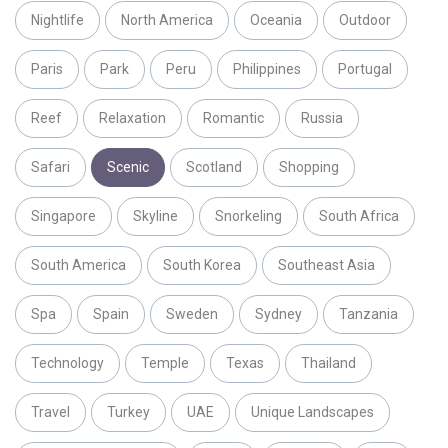
Nightlife
North America
Oceania
Outdoor
Paris
Park
Peru
Philippines
Portugal
Reef
Relaxation
Romantic
Russia
Safari
Scenic
Scotland
Shopping
Singapore
Skyline
Snorkeling
South Africa
South America
South Korea
Southeast Asia
Spa
Spain
Sweden
Sydney
Tanzania
Technology
Temple
Texas
Thailand
Travel
Turkey
UAE
Unique Landscapes