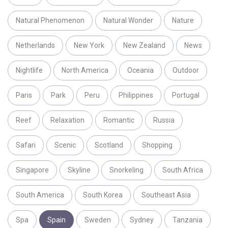
Natural Phenomenon
Natural Wonder
Nature
Netherlands
New York
New Zealand
News
Nightlife
North America
Oceania
Outdoor
Paris
Park
Peru
Philippines
Portugal
Reef
Relaxation
Romantic
Russia
Safari
Scenic
Scotland
Shopping
Singapore
Skyline
Snorkeling
South Africa
South America
South Korea
Southeast Asia
Spa
Spain
Sweden
Sydney
Tanzania