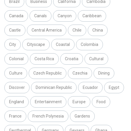
Brazil
Business
California
Cambodia
Canada
Canals
Canyon
Caribbean
Castle
Central America
Chile
China
City
Cityscape
Coastal
Colombia
Colonial
Costa Rica
Croatia
Cultural
Culture
Czech Republic
Czechia
Dining
Discover
Dominican Republic
Ecuador
Egypt
England
Entertainment
Europe
Food
France
French Polynesia
Gardens
Geothermal
Germany
Geysers
Ghana