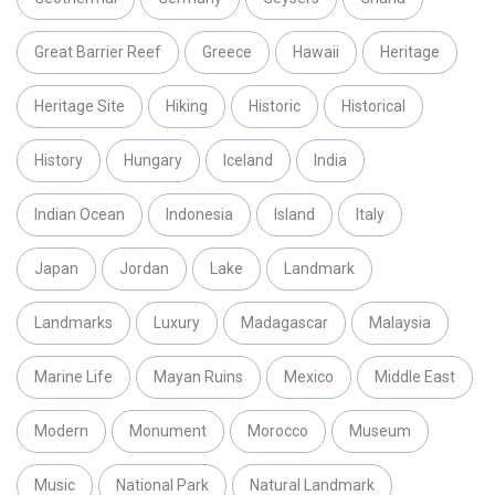
Great Barrier Reef
Greece
Hawaii
Heritage
Heritage Site
Hiking
Historic
Historical
History
Hungary
Iceland
India
Indian Ocean
Indonesia
Island
Italy
Japan
Jordan
Lake
Landmark
Landmarks
Luxury
Madagascar
Malaysia
Marine Life
Mayan Ruins
Mexico
Middle East
Modern
Monument
Morocco
Museum
Music
National Park
Natural Landmark