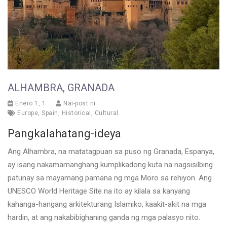
ALHAMBRA, GRANADA
Enero 1, 1
Nai-post ni
Europe
,
Spain
,
Historical
,
Cultural
Pangkalahatang-ideya
Ang Alhambra, na matatagpuan sa puso ng Granada, Espanya,
ay isang nakamamanghang kumplikadong kuta na nagsisilbing
patunay sa mayamang pamana ng mga Moro sa rehiyon. Ang
UNESCO World Heritage Site na ito ay kilala sa kanyang
kahanga-hangang arkitekturang Islamiko, kaakit-akit na mga
hardin, at ang nakabibighaning ganda ng mga palasyo nito.