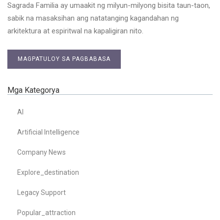
Sagrada Familia ay umaakit ng milyun-milyong bisita taun-taon,
sabik na masaksihan ang natatanging kagandahan ng
arkitektura at espiritwal na kapaligiran nito.
MAGPATULOY SA PAGBABASA
Mga Kategorya
AI
Artificial Intelligence
Company News
Explore_destination
Legacy Support
Popular_attraction