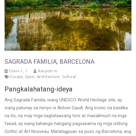
SAGRADA FAMILIA, BARCELONA
Enero 1, 1
Nai-post ni
Europe
,
Spain
,
Architecture
,
Cultural
Pangkalahatang-ideya
Ang Sagrada Familia, isang UNESCO World Heritage site, ay
isang patunay sa henyo ni Antoni Gaudí. Ang iconic na basilika
na ito, na may mga nagtataasang tore at masalimuot na mga
fasad, ay isang kahanga-hangang pagsasama ng mga istilong
Gothic at Art Nouveau. Matatagpuan sa puso ng Barcelona, ang