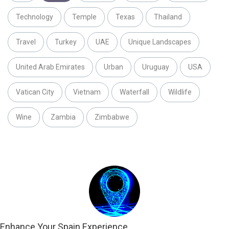
Technology
Temple
Texas
Thailand
Travel
Turkey
UAE
Unique Landscapes
United Arab Emirates
Urban
Uruguay
USA
Vatican City
Vietnam
Waterfall
Wildlife
Wine
Zambia
Zimbabwe
Enhance Your Spain Experience