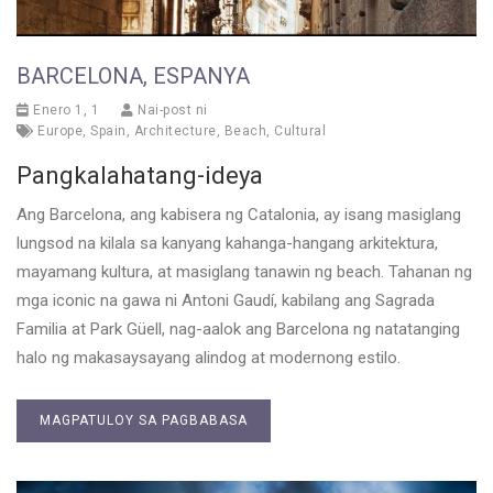
BARCELONA, ESPANYA
Enero 1, 1
Nai-post ni
Europe
,
Spain
,
Architecture
,
Beach
,
Cultural
Pangkalahatang-ideya
Ang Barcelona, ang kabisera ng Catalonia, ay isang masiglang
lungsod na kilala sa kanyang kahanga-hangang arkitektura,
mayamang kultura, at masiglang tanawin ng beach. Tahanan ng
mga iconic na gawa ni Antoni Gaudí, kabilang ang Sagrada
Familia at Park Güell, nag-aalok ang Barcelona ng natatanging
halo ng makasaysayang alindog at modernong estilo.
MAGPATULOY SA PAGBABASA