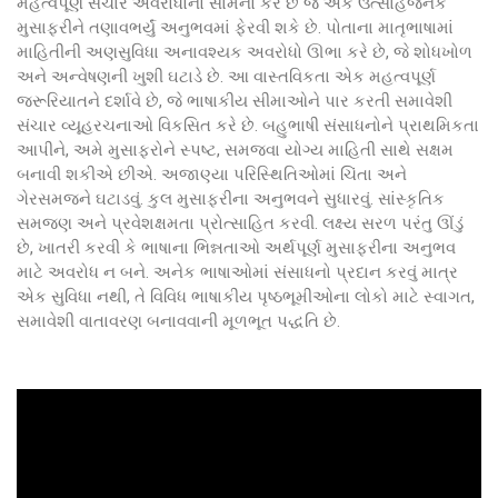
મહત્વપૂર્ણ સંચાર અવરોધોનો સામનો કરે છે જે એક ઉત્સાહજનક
મુસાફરીને તણાવભર્યું અનુભવમાં ફેરવી શકે છે. પોતાના માતૃભાષામાં
માહિતીની અણસુવિધા અનાવશ્યક અવરોધો ઊભા કરે છે, જે શોધખોળ
અને અન્વેષણની ખુશી ઘટાડે છે. આ વાસ્તવિકતા એક મહત્વપૂર્ણ
જરૂરિયાતને દર્શાવે છે, જે ભાષાકીય સીમાઓને પાર કરતી સમાવેશી
સંચાર વ્યૂહરચનાઓ વિકસિત કરે છે. બહુભાષી સંસાધનોને પ્રાથમિકતા
આપીને, અમે મુસાફરોને સ્પષ્ટ, સમજવા યોગ્ય માહિતી સાથે સક્ષમ
બનાવી શકીએ છીએ. અજાણ્યા પરિસ્થિતિઓમાં ચિંતા અને
ગેરસમજને ઘટાડવું. કુલ મુસાફરીના અનુભવને સુધારવું. સાંસ્કૃતિક
સમજણ અને પ્રવેશક્ષમતા પ્રોત્સાહિત કરવી. લક્ષ્ય સરળ પરંતુ ઊંડું
છે, ખાતરી કરવી કે ભાષાના ભિન્નતાઓ અર્થપૂર્ણ મુસાફરીના અનુભવ
માટે અવરોધ ન બને. અનેક ભાષાઓમાં સંસાધનો પ્રદાન કરવું માત્ર
એક સુવિધા નથી, તે વિવિધ ભાષાકીય પૃષ્ઠભૂમીઓના લોકો માટે સ્વાગત,
સમાવેશી વાતાવરણ બનાવવાની મૂળભૂત પદ્ધતિ છે.