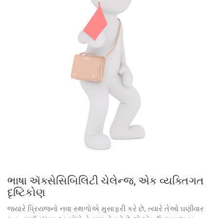
ભાષા ઍક્સેસિબિલિટી ચેલેન્જ, એક વ્યક્તિગત
દૃષ્ટિકોણ
જ્યારે પ્રિયજનો નવા સ્થળોએ મુસાફરી કરે છે, ત્યારે તેઓ ઘણીવાર