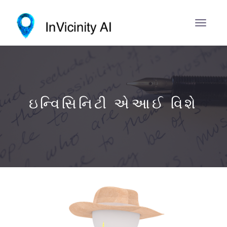
ઇન્વિસિનિટી એઆઈ વિશે