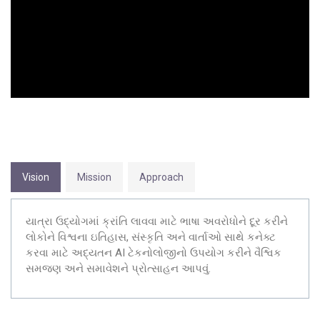
Vision
Mission
Approach
યાત્રા ઉદ્યોગમાં ક્રાંતિ લાવવા માટે ભાષા અવરોધોને દૂર કરીને
લોકોને વિશ્વના ઇતિહાસ, સંસ્કૃતિ અને વાર્તાઓ સાથે કનેક્ટ
કરવા માટે અદ્યતન AI ટેકનોલોજીનો ઉપયોગ કરીને વૈશ્વિક
સમજણ અને સમાવેશને પ્રોત્સાહન આપવું.