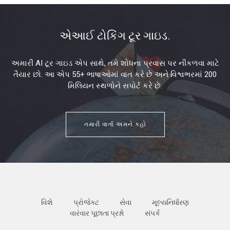
એઆઈ ટોકિંગ ટૂર ગાઇડ.
અમારી AI ટૂર ગાઇડ એપ સાથે, તમે શોધના પ્રવાસ પર નીકળવા માટે
તૈયાર છો. આ એપ 55+ ભાષાઓમાં વાત કરે છે અને વિશ્વભરમાં 200
મિલિયન સ્થળોને સપોર્ટ કરે છે.
તમારી વાર્તા અમને કહો
વિશે
પ્રોજેક્ટ
સેવા
મૂલ્યનિર્ધારણ
વારંવાર પૂછાતા પ્રશ્નો
સંપર્ક