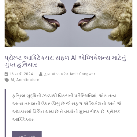
પ્રોમ્પ્ટ આર્કિટેક્ચર: સફળ AI એપ્લિકેશન્સ માટેનું
ગુપ્ત હથિયાર
16 માર્ચ, 2024
દ્વારા પોસ્ટ કરેલ
Amit Gangwar
AI
,
Architecture
કૃત્રિમ બુદ્ધિની ઝડપથી વિકસતી પરિસ્થિતિમાં, એક તત્વ
અન્ય તમામની ઉપર ઊભું છે જે સફળ એપ્લિકેશનો અને જે
અંધકારમાં વિલિન થાય છે તે વચ્ચેનો મુખ્ય ભેદક છે: પ્રોમ્પ્ટ
આર્કિટેક્ચર.