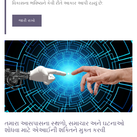
વિકાસના ભવિષ્યને કેવી રીતે આકાર આપી રહ્યું છે:
જારી રાખો
તમારા આસપાસના સ્થળો, સમાચાર અને ઘટનાઓ
શોધવા માટે એઆઈની શક્તિને મુક્ત કરવી