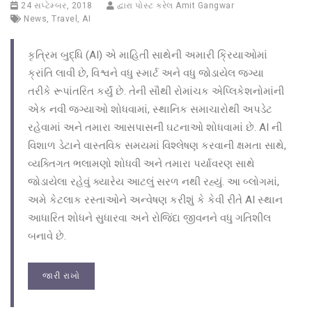
24 સપ્ટેમ્બર, 2018
દ્વારા પોસ્ટ કરેલ
Amit Gangwar
News
,
Travel
,
AI
કૃત્રિમ બુદ્ધિ (AI) એ માહિતી સાથેની અમારી ક્રિયાઓમાં
ક્રાંતિ લાવી છે, વિશ્વને વધુ સ્માર્ટ અને વધુ જોડાયેલ જગ્યા
તરીકે રૂપાંતરિત કર્યું છે. તેની સૌથી રોમાંચક એપ્લિકેશનોમાંની
એક નવી જગ્યાઓ શોધવામાં, સ્થાનિક સમાચારોથી અપડેટ
રહેવામાં અને તમારા આસપાસની ઘટનાઓ શોધવામાં છે. AI ની
વિશાળ ડેટાને વાસ્તવિક સમયમાં વિશ્લેષણ કરવાની ક્ષમતા સાથે,
વ્યક્તિગત ભલામણો શોધવી અને તમારા પર્યાવરણ સાથે
જોડાયેલા રહેવું ક્યારેય આટલું સરળ નથી રહ્યું. આ બ્લોગમાં,
અમે કેટલાક રસ્તાઓને અન્વેષણ કરીશું કે કેવી રીતે AI સ્થાન
આધારિત શોધને સુધારવા અને રોજિંદા જીવનને વધુ ગતિશીલ
બનાવે છે.
જારી રાખો