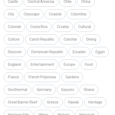
Castle
Central America
Chile
China
City
Cityscape
Coastal
Colombia
Colonial
Costa Rica
Croatia
Cultural
Culture
Czech Republic
Czechia
Dining
Discover
Dominican Republic
Ecuador
Egypt
England
Entertainment
Europe
Food
France
French Polynesia
Gardens
Geothermal
Germany
Geysers
Ghana
Great Barrier Reef
Greece
Hawaii
Heritage
Heritage Site
Hiking
Historic
Historical