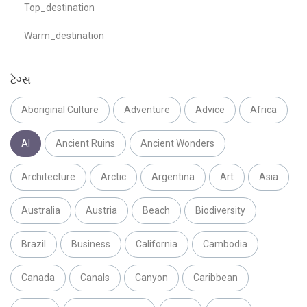
Top_destination
Warm_destination
ટેગ્સ
Aboriginal Culture
Adventure
Advice
Africa
AI
Ancient Ruins
Ancient Wonders
Architecture
Arctic
Argentina
Art
Asia
Australia
Austria
Beach
Biodiversity
Brazil
Business
California
Cambodia
Canada
Canals
Canyon
Caribbean