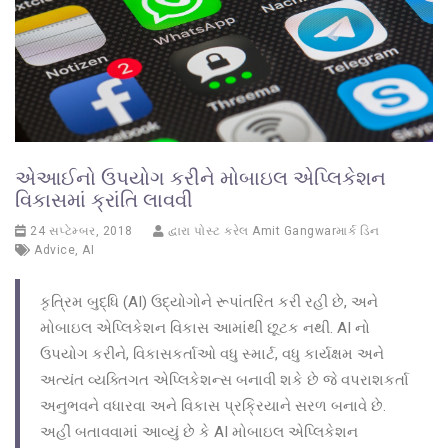
એઆઈનો ઉપયોગ કરીને મોબાઇલ એપ્લિકેશન
વિકાસમાં ક્રાંતિ લાવવી
24 સપ્ટેમ્બર, 2018
દ્વારા પોસ્ટ કરેલ
Amit Gangwarમાર્ક ડિન
Advice
,
AI
કૃત્રિમ બુદ્ધિ (AI) ઉદ્યોગોને રૂપાંતરિત કરી રહી છે, અને
મોબાઇલ એપ્લિકેશન વિકાસ આમાંથી છૂટક નથી. AI નો
ઉપયોગ કરીને, વિકાસકર્તાઓ વધુ સ્માર્ટ, વધુ કાર્યક્ષમ અને
અત્યંત વ્યક્તિગત એપ્લિકેશન્સ બનાવી શકે છે જે વપરાશકર્તા
અનુભવને વધારવા અને વિકાસ પ્રક્રિયાને સરળ બનાવે છે.
અહીં બતાવવામાં આવ્યું છે કે AI મોબાઇલ એપ્લિકેશન