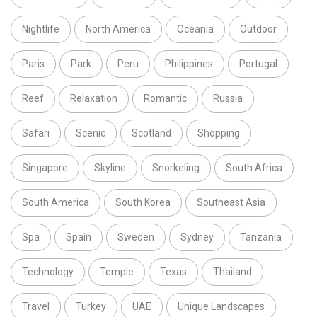
Nightlife
North America
Oceania
Outdoor
Paris
Park
Peru
Philippines
Portugal
Reef
Relaxation
Romantic
Russia
Safari
Scenic
Scotland
Shopping
Singapore
Skyline
Snorkeling
South Africa
South America
South Korea
Southeast Asia
Spa
Spain
Sweden
Sydney
Tanzania
Technology
Temple
Texas
Thailand
Travel
Turkey
UAE
Unique Landscapes