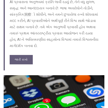
AI પ્રવાસના અનુભવમાં ક્રાંતિ લાવી રહ્યું છે, તેને વધુ સુલભ,
સમૃદ્ધ અને આનંદદાયક બનાવે છે. ભાષા અવરોધોને તોડીને,
સાંસ્કૃતિક洞察ો શોધીને, અને તમને છુપાયેલા રત્નો શોધવામાં
મદદ કરીને, AI પ્રવાસીઓને અર્થપૂર્ણ રીતે વિશ્વ સાથે જોડાવા
માટે સક્ષમ બનાવે છે. તમે એક અનુભવી પ્રવાસી હોવ અથવા
તમારું પ્રથમ આંતરરાષ્ટ્રીય પ્રવાસ આયોજન કરી રહ્યા
હોવ, AI ને અવિસ્મરણીય સાહસોના વિશ્વમાં તમારો વિશ્વસનીય
માર્ગદર્શક બનવા દો.
જારી રાખો