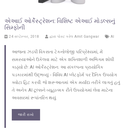
એઆઈ ઓર્કેસ્ટ્રેશન: વિશિષ્ટ એઆઈ મોડલ્સનું
સિમ્ફોની
24 સપ્ટેમ્બર, 2018
દ્વારા પોસ્ટ કરેલ
Amit Gangwar
AI
આજના ઝડપી વિકસતા ટેકનોલોજી પરિપ્રેક્ષ્યમાં, મેં
સમસ્યાઓને ઉકેલવા માટે એક શક્તિશાળી અભિગમ શોધી
કાઢ્યો છે: AI ઓર્કેસ્ટ્રેશન. આ સંકલ્પના પ્રાયોગિક
પડકારમાંથી ઉદ્ભવ્યું - વિવિધ AI પ્લેટફોર્મ પર દૈનિક ઉપયોગ
ક્વોટા હિટ કરવી. જે શરૂઆતમાં એક મર્યાદા તરીકે લાગતું હતું
તે અનેક AI ટૂલ્સને વ્યૂહાત્મક રીતે ઉપયોગમાં લેવા માટેના
અવસરમાં રૂપાંતરિત થયું.
જારી રાખો