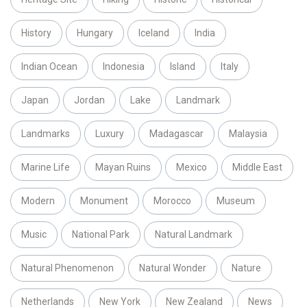
History
Hungary
Iceland
India
Indian Ocean
Indonesia
Island
Italy
Japan
Jordan
Lake
Landmark
Landmarks
Luxury
Madagascar
Malaysia
Marine Life
Mayan Ruins
Mexico
Middle East
Modern
Monument
Morocco
Museum
Music
National Park
Natural Landmark
Natural Phenomenon
Natural Wonder
Nature
Netherlands
New York
New Zealand
News