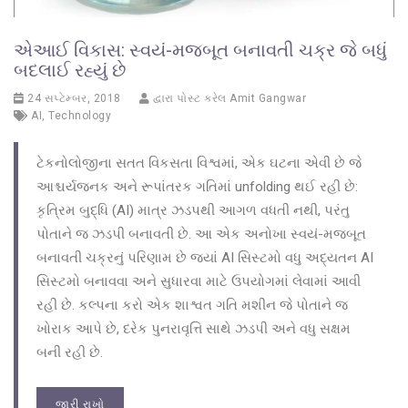
એઆઈ વિકાસ: સ્વયં-મજબૂત બનાવતી ચક્ર જે બધું
બદલાઈ રહ્યું છે
24 સપ્ટેમ્બર, 2018
દ્વારા પોસ્ટ કરેલ
Amit Gangwar
AI
,
Technology
ટેકનોલોજીના સતત વિકસતા વિશ્વમાં, એક ઘટના એવી છે જે
આશ્ચર્યજનક અને રૂપાંતરક ગતિમાં unfolding થઈ રહી છે:
કૃત્રિમ બુદ્ધિ (AI) માત્ર ઝડપથી આગળ વધતી નથી, પરંતુ
પોતાને જ ઝડપી બનાવતી છે. આ એક અનોખા સ્વયં-મજબૂત
બનાવતી ચક્રનું પરિણામ છે જ્યાં AI સિસ્ટમો વધુ અદ્યતન AI
સિસ્ટમો બનાવવા અને સુધારવા માટે ઉપયોગમાં લેવામાં આવી
રહી છે. કલ્પના કરો એક શાશ્વત ગતિ મશીન જે પોતાને જ
ખોરાક આપે છે, દરેક પુનરાવૃત્તિ સાથે ઝડપી અને વધુ સક્ષમ
બની રહી છે.
જારી રાખો