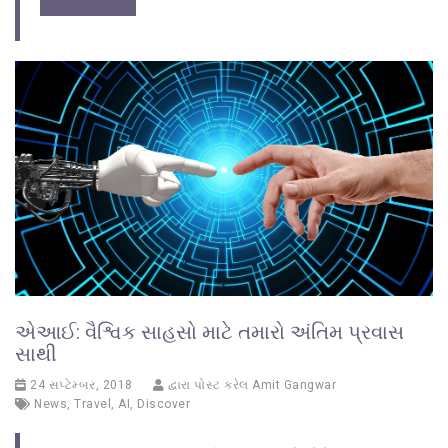
એઆઈ: વૈશ્વિક સાહસો માટે તમારો અંતિમ પ્રવાસ
સાથી
24 સપ્ટેમ્બર, 2018
દ્વારા પોસ્ટ કરેલ
Amit Gangwar
News
,
Travel
,
AI
,
Discover