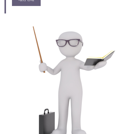
જારી રાખો