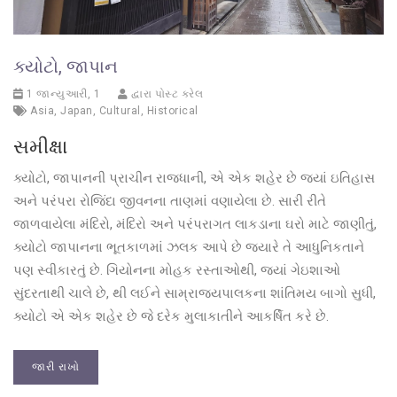
ક્યોટો, જાપાન
1 જાન્યુઆરી, 1
દ્વારા પોસ્ટ કરેલ
Asia
,
Japan
,
Cultural
,
Historical
સમીક્ષા
ક્યોટો, જાપાનની પ્રાચીન રાજધાની, એ એક શહેર છે જ્યાં ઇતિહાસ
અને પરંપરા રોજિંદા જીવનના તાણમાં વણાયેલા છે. સારી રીતે
જાળવાયેલા મંદિરો, મંદિરો અને પરંપરાગત લાકડાના ઘરો માટે જાણીતું,
ક્યોટો જાપાનના ભૂતકાળમાં ઝલક આપે છે જ્યારે તે આધુનિકતાને
પણ સ્વીકારતું છે. ગિયોનના મોહક રસ્તાઓથી, જ્યાં ગેઇશાઓ
સુંદરતાથી ચાલે છે, થી લઈને સામ્રાજ્યપાલકના શાંતિમય બાગો સુધી,
ક્યોટો એ એક શહેર છે જે દરેક મુલાકાતીને આકર્ષિત કરે છે.
જારી રાખો