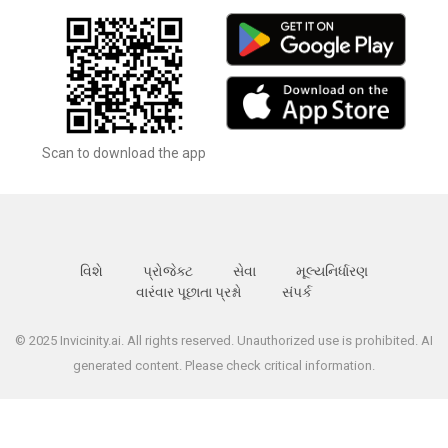
Scan to download the app
વિશે
પ્રોજેક્ટ
સેવા
મૂલ્યનિર્ધારણ
વારંવાર પૂછાતા પ્રશ્નો
સંપર્ક
© 2025 Invicinity.ai. All rights reserved. Unauthorized use is prohibited. AI
generated content. Please check critical information.