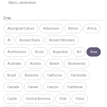
Warm_destination
ટેગ્સ
Aboriginal Culture
Adventure
Advice
Africa
AI
Ancient Ruins
Ancient Wonders
Architecture
Arctic
Argentina
Art
Asia
Australia
Austria
Beach
Biodiversity
Brazil
Business
California
Cambodia
Canada
Canals
Canyon
Caribbean
Castle
Central America
Chile
China