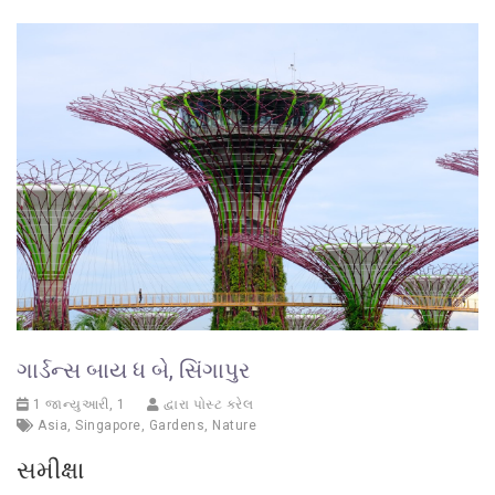
ગાર્ડન્સ બાય ધ બે, સિંગાપુર
1 જાન્યુઆરી, 1
દ્વારા પોસ્ટ કરેલ
Asia
,
Singapore
,
Gardens
,
Nature
સમીક્ષા