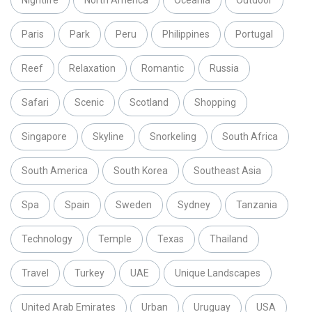
Paris
Park
Peru
Philippines
Portugal
Reef
Relaxation
Romantic
Russia
Safari
Scenic
Scotland
Shopping
Singapore
Skyline
Snorkeling
South Africa
South America
South Korea
Southeast Asia
Spa
Spain
Sweden
Sydney
Tanzania
Technology
Temple
Texas
Thailand
Travel
Turkey
UAE
Unique Landscapes
United Arab Emirates
Urban
Uruguay
USA