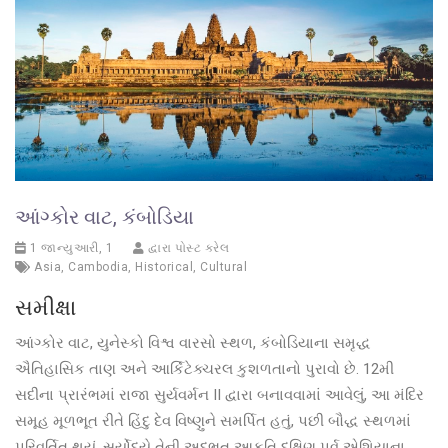
આંગ્કોર વાટ, કંબોડિયા
1 જાન્યુઆરી, 1
દ્વારા પોસ્ટ કરેલ
Asia
,
Cambodia
,
Historical
,
Cultural
સમીક્ષા
આંગ્કોર વાટ, યુનેસ્કો વિશ્વ વારસો સ્થળ, કંબોડિયાના સમૃદ્ધ
ઐતિહાસિક તાણ અને આર્કિટેક્ચરલ કુશળતાનો પુરાવો છે. 12મી
સદીના પ્રારંભમાં રાજા સુર્યવર્મન II દ્વારા બનાવવામાં આવેલું, આ મંદિર
સમૂહ મૂળભૂત રીતે હિંદુ દેવ વિષ્ણુને સમર્પિત હતું, પછી બૌદ્ધ સ્થળમાં
પરિવર્તિત થયું. સૂર્યોદયે તેની અદ્ભુત આકૃતિ દક્ષિણ પૂર્વ એશિયાના