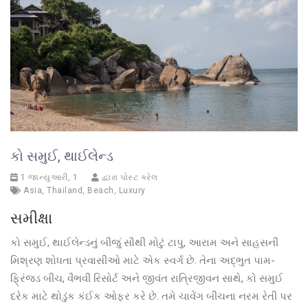
કો સમુઈ, થાઈલેન્ડ
1 જાન્યુઆરી, 1
દ્વારા પોસ્ટ કરેલ
Asia
,
Thailand
,
Beach
,
Luxury
સમીક્ષા
કો સમુઈ, થાઈલેન્ડનું બીજું સૌથી મોટું ટાપુ, આરામ અને સાહસની
મિશ્રણ શોધતા પ્રવાસીઓ માટે એક સ્વર્ગ છે. તેના અદ્ભુત પામ-
ફ્રિંજ્ડ બીચ, વૈભવી રિસોર્ટ અને જીવંત રાત્રિજીવન સાથે, કો સમુઈ
દરેક માટે થોડુંક કંઈક ઓફર કરે છે. તમે ચાવેંગ બીચના નરમ રેતી પર