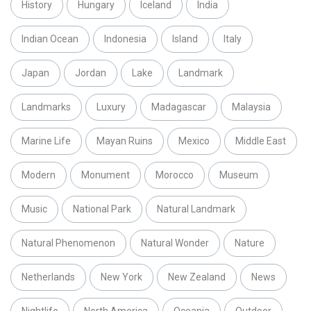
History
Hungary
Iceland
India
Indian Ocean
Indonesia
Island
Italy
Japan
Jordan
Lake
Landmark
Landmarks
Luxury
Madagascar
Malaysia
Marine Life
Mayan Ruins
Mexico
Middle East
Modern
Monument
Morocco
Museum
Music
National Park
Natural Landmark
Natural Phenomenon
Natural Wonder
Nature
Netherlands
New York
New Zealand
News
Nightlife
North America
Oceania
Outdoor