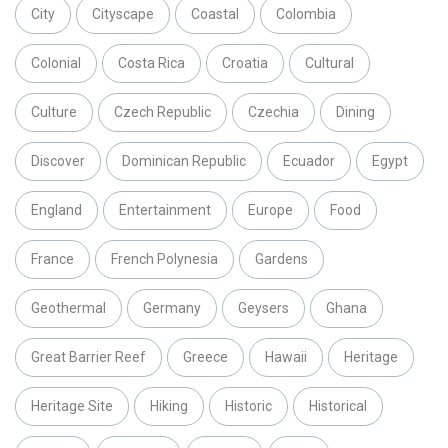
City
Cityscape
Coastal
Colombia
Colonial
Costa Rica
Croatia
Cultural
Culture
Czech Republic
Czechia
Dining
Discover
Dominican Republic
Ecuador
Egypt
England
Entertainment
Europe
Food
France
French Polynesia
Gardens
Geothermal
Germany
Geysers
Ghana
Great Barrier Reef
Greece
Hawaii
Heritage
Heritage Site
Hiking
Historic
Historical