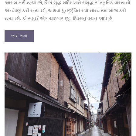
આરામ કરી રહ્યા છો, બિગ બુદ્ધ મંદિર ખાતે સમૃદ્ધ સાંસ્કૃતિક વારસાનો
અન્વેષણ કરી રહ્યા છો, અથવા પુનર્જીવિત સ્પા સારવારમાં મોજ કરી
રહ્યા છો, કો સમુઈ એક યાદગાર છૂટ્ટા દિવસનું વચન આપે છે.
જારી રાખો