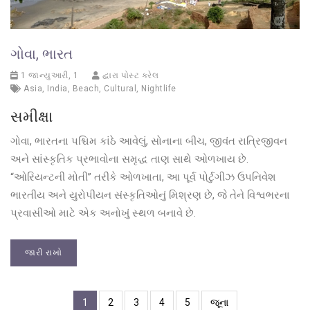
ગોવા, ભારત
1 જાન્યુઆરી, 1
દ્વારા પોસ્ટ કરેલ
Asia
,
India
,
Beach
,
Cultural
,
Nightlife
સમીક્ષા
ગોવા, ભારતના પશ્ચિમ કાંઠે આવેલું, સોનાના બીચ, જીવંત રાત્રિજીવન
અને સાંસ્કૃતિક પ્રભાવોના સમૃદ્ધ તાણ સાથે ઓળખાય છે.
“ઓરિયન્ટની મોતી” તરીકે ઓળખાતા, આ પૂર્વ પોર્ટુગીઝ ઉપનિવેશ
ભારતીય અને યુરોપીયન સંસ્કૃતિઓનું મિશ્રણ છે, જે તેને વિશ્વભરના
પ્રવાસીઓ માટે એક અનોખું સ્થળ બનાવે છે.
જારી રાખો
1
2
3
4
5
જૂના