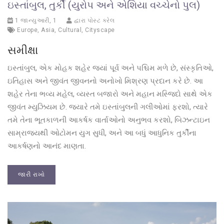
ઇસ્તાંબુલ, તુર્કી (યુરોપ અને એશિયા વચ્ચેનો પુલ)
1 જાન્યુઆરી, 1
દ્વારા પોસ્ટ કરેલ
Europe
,
Asia
,
Cultural
,
Cityscape
સમીક્ષા
ઇસ્તાંબુલ, એક મોહક શહેર જ્યાં પૂર્વ અને પશ્ચિમ મળે છે, સંસ્કૃતિઓ,
ઇતિહાસ અને જીવંત જીવનનો અનોખો મિશ્રણ પ્રદાન કરે છે. આ
શહેર તેના ભવ્ય મહેલ, વ્યસ્ત બજારો અને મહાન મસ્જિદો સાથે એક
જીવંત મ્યુઝિયમ છે. જ્યારે તમે ઇસ્તાંબુલની ગલીઓમાં ફરશો, ત્યારે
તમે તેના ભૂતકાળની આકર્ષક વાર્તાઓનો અનુભવ કરશો, બિઝન્ટાઇન
સામ્રાજ્યથી ઓટોમન યુગ સુધી, અને આ બધું આધુનિક તુર્કીના
આકર્ષણનો આનંદ માણતા.
જારી રાખો