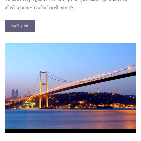
સૌથી પ્રખ્યાત છબીઓમાંની એક છે.
જારી રાખો