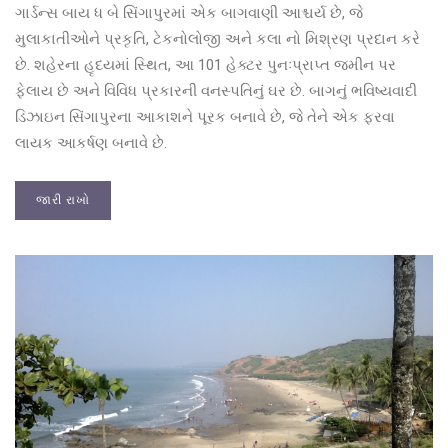
ગાર્ડન્સ બાય ધ બે સિંગાપુરમાં એક બાગવાણી આશ્ચર્ય છે, જે
મુલાકાતીઓને પ્રકૃતિ, ટેકનોલોજી અને કલા નો મિશ્રણ પ્રદાન કરે
છે. શહેરના હૃદયમાં સ્થિત, આ 101 હેક્ટર પુનઃપ્રાપ્ત જમીન પર
ફેલાય છે અને વિવિધ પ્રકારની વનસ્પતિનું ઘર છે. બાગનું ભવિષ્યવાદી
ડિઝાઇન સિંગાપુરના આકાશને પૂરક બનાવે છે, જે તેને એક ફરવા
લાયક આકર્ષણ બનાવે છે.
જારી રાખો