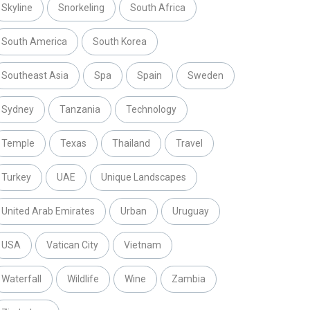
Skyline
Snorkeling
South Africa
South America
South Korea
Southeast Asia
Spa
Spain
Sweden
Sydney
Tanzania
Technology
Temple
Texas
Thailand
Travel
Turkey
UAE
Unique Landscapes
United Arab Emirates
Urban
Uruguay
USA
Vatican City
Vietnam
Waterfall
Wildlife
Wine
Zambia