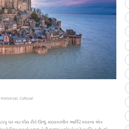
,
Historical
,
Cultural
ીલી ટાપુ પર નાટકીય રીતે ઊભું, મધ્યકાલીન આર્કિટેક્ચરના એક