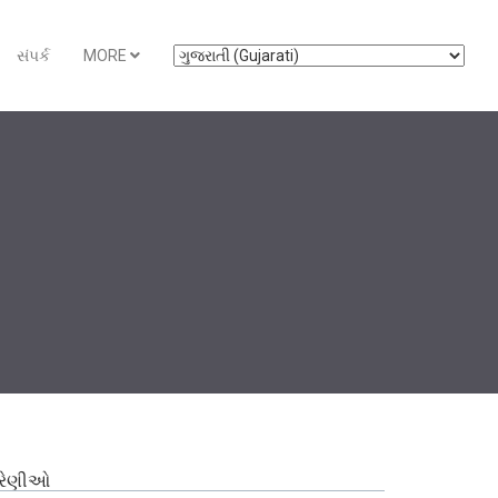
સંપર્ક
MORE
્રેણીઓ