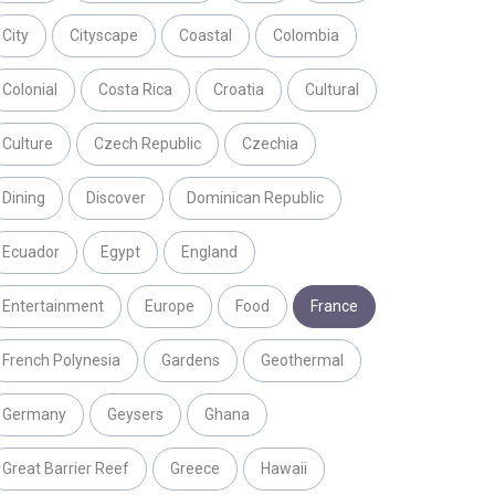
City
Cityscape
Coastal
Colombia
Colonial
Costa Rica
Croatia
Cultural
Culture
Czech Republic
Czechia
Dining
Discover
Dominican Republic
Ecuador
Egypt
England
Entertainment
Europe
Food
France
French Polynesia
Gardens
Geothermal
Germany
Geysers
Ghana
Great Barrier Reef
Greece
Hawaii