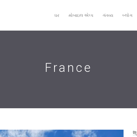
ઘર
મોબાઇલ એપ્‍પ
ગંતવ્ય
બ્લોગ
France
શ