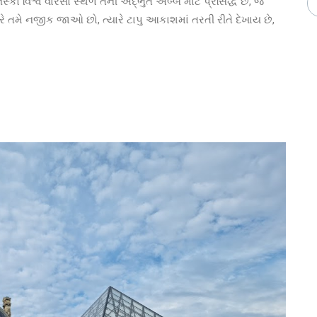
્કો વિશ્વ વારસો સ્થળ તેની અદ્ભુત એબ્બે માટે પ્રસિદ્ધ છે, જે
ે તમે નજીક જાઓ છો, ત્યારે ટાપુ આકાશમાં તરતી રીતે દેખાય છે,