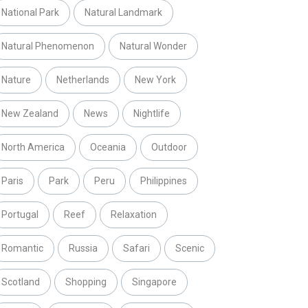
National Park
Natural Landmark
Natural Phenomenon
Natural Wonder
Nature
Netherlands
New York
New Zealand
News
Nightlife
North America
Oceania
Outdoor
Paris
Park
Peru
Philippines
Portugal
Reef
Relaxation
Romantic
Russia
Safari
Scenic
Scotland
Shopping
Singapore