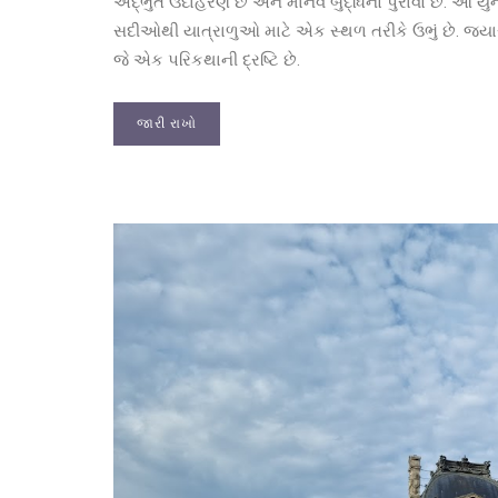
અદ્ભુત ઉદાહરણ છે અને માનવ બુદ્ધિનો પુરાવો છે. આ યુનેસ
સદીઓથી યાત્રાળુઓ માટે એક સ્થળ તરીકે ઉભું છે. જ્યાર
જે એક પરિકથાની દ્રષ્ટિ છે.
જારી રાખો