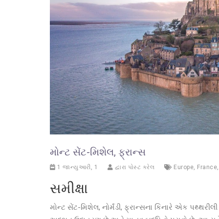
મોન્ટ સેંટ-મિશેલ, ફ્રાન્સ
1 જાન્યુઆરી, 1
દ્વારા પોસ્ટ કરેલ
Europe
,
France
સમીક્ષા
મોન્ટ સેંટ-મિશેલ, નોર્મંડી, ફ્રાન્સના કિનારે એક પથ્થર