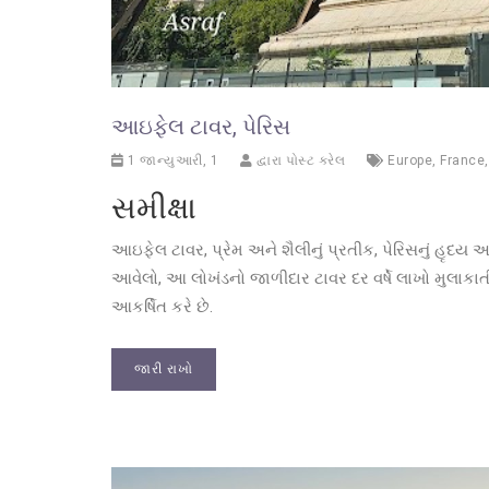
આઇફેલ ટાવર, પેરિસ
1 જાન્યુઆરી, 1
દ્વારા પોસ્ટ કરેલ
Europe
,
France
સમીક્ષા
આઇફેલ ટાવર, પ્રેમ અને શૈલીનું પ્રતીક, પેરિસનું હૃદય અને
આવેલો, આ લોખંડનો જાળીદાર ટાવર દર વર્ષે લાખો મુલાકા
આકર્ષિત કરે છે.
જારી રાખો