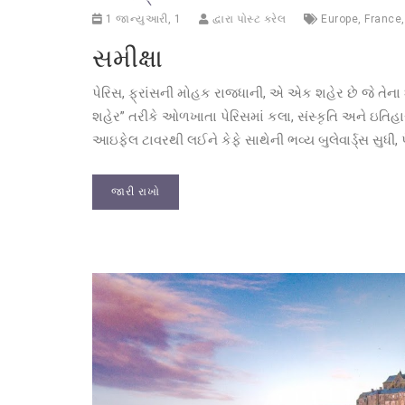
1 જાન્યુઆરી, 1
દ્વારા પોસ્ટ કરેલ
Europe
,
France
સમીક્ષા
પેરિસ, ફ્રાંસની મોહક રાજધાની, એ એક શહેર છે જે તેના શ
શહેર” તરીકે ઓળખાતા પેરિસમાં કલા, સંસ્કૃતિ અને ઇતિહા
આઇફેલ ટાવરથી લઈને કેફે સાથેની ભવ્ય બુલેવાર્ડ્સ સુધ
જારી રાખો