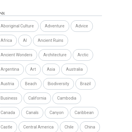
ગ્સ
Aboriginal Culture
Adventure
Advice
Africa
AI
Ancient Ruins
Ancient Wonders
Architecture
Arctic
Argentina
Art
Asia
Australia
Austria
Beach
Biodiversity
Brazil
Business
California
Cambodia
Canada
Canals
Canyon
Caribbean
Castle
Central America
Chile
China