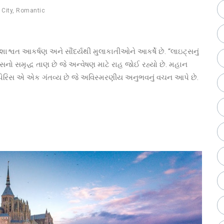
,
City
,
Romantic
ાશ્વત આકર્ષણ અને સૌંદર્યથી મુલાકાતીઓને આકર્ષે છે. “લાઇટ્સનું
સનો સમૃદ્ધ તાણ છે જે અન્વેષણ માટે રાહ જોઈ રહ્યો છે. મહાન
ી, પેરિસ એ એક ગંતવ્ય છે જે અવિસ્મરણીય અનુભવનું વચન આપે છે.