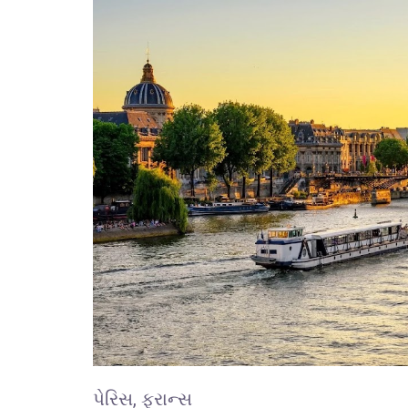
પેરિસ, ફ્રાન્સ