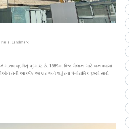
,
Paris
,
Landmark
 માનવ બુદ્ધિનું પ્રમાણ છે. 1889માં વિશ્વ મેલાના માટે બનાવવામાં
તીઓને તેની આકર્ષક આકાર અને શહેરના પેનોરામિક દૃશ્યો સાથે