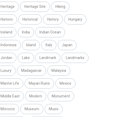
Heritage
Heritage Site
Hiking
Historic
Historical
History
Hungary
Iceland
India
Indian Ocean
Indonesia
Island
Italy
Japan
Jordan
Lake
Landmark
Landmarks
Luxury
Madagascar
Malaysia
Marine Life
Mayan Ruins
Mexico
Middle East
Modern
Monument
Morocco
Museum
Music