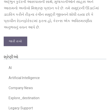
અદ્ભુત કુદરતી આસપાસની સાથે, મુલાકાતીઓને સાહસ અને
આરામનો અનોખો મિશ્રણ પ્રદાન કરે છે. તમે સમુદ્રની ઊંડાઈમાં
ડાઇવિંગ કરીને રીફના રંગીન સમુદ્રી જીવનને શોધી રહ્યા છો કે
પ્રાચીન રેઇનફોરેસ્ટમાં ફરતા હો, કેરન્સ એક અવિસ્મરણીય
અનુભવનું વચન આપે છે.
જારી રાખો
શ્રેણીઓ
AI
Artificial Intelligence
Company News
Explore_destination
Legacy Support