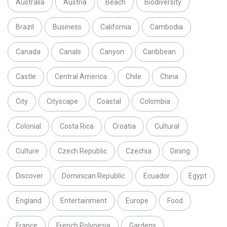
Australia
Austria
Beach
Biodiversity
Brazil
Business
California
Cambodia
Canada
Canals
Canyon
Caribbean
Castle
Central America
Chile
China
City
Cityscape
Coastal
Colombia
Colonial
Costa Rica
Croatia
Cultural
Culture
Czech Republic
Czechia
Dining
Discover
Dominican Republic
Ecuador
Egypt
England
Entertainment
Europe
Food
France
French Polynesia
Gardens