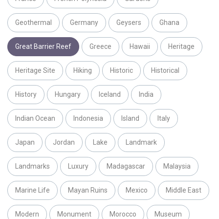
Geothermal
Germany
Geysers
Ghana
Great Barrier Reef
Greece
Hawaii
Heritage
Heritage Site
Hiking
Historic
Historical
History
Hungary
Iceland
India
Indian Ocean
Indonesia
Island
Italy
Japan
Jordan
Lake
Landmark
Landmarks
Luxury
Madagascar
Malaysia
Marine Life
Mayan Ruins
Mexico
Middle East
Modern
Monument
Morocco
Museum