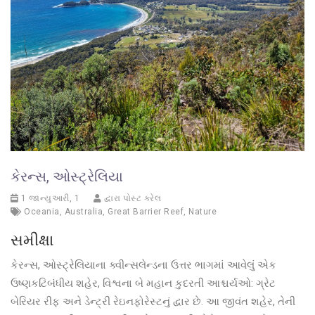
કેરન્સ, ઓસ્ટ્રેલિયા
1 જાન્યુઆરી, 1
દ્વારા પોસ્ટ કરેલ
Oceania
,
Australia
,
Great Barrier Reef
,
Nature
સમીક્ષા
કેરન્સ, ઓસ્ટ્રેલિયાના ક્વીન્સલેન્ડના ઉત્તર ભાગમાં આવેલું એક
ઉષ્ણકટિબંધીય શહેર, વિશ્વના બે મહાન કુદરતી આશ્ચર્યઓ: ગ્રેટ
બેરિયર રીફ અને ડેન્ટ્રી રેઇનફોરેસ્ટનું દ્વાર છે. આ જીવંત શહેર, તેની