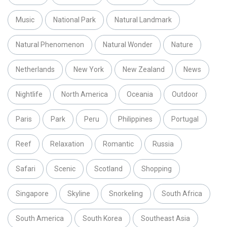
Music
National Park
Natural Landmark
Natural Phenomenon
Natural Wonder
Nature
Netherlands
New York
New Zealand
News
Nightlife
North America
Oceania
Outdoor
Paris
Park
Peru
Philippines
Portugal
Reef
Relaxation
Romantic
Russia
Safari
Scenic
Scotland
Shopping
Singapore
Skyline
Snorkeling
South Africa
South America
South Korea
Southeast Asia