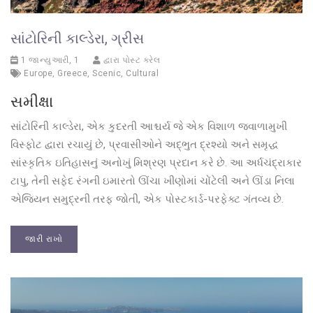
સાંટોરિની કાલ્ડેરા, ગ્રીસ
1 જાન્યુઆરી, 1
દ્વારા પોસ્ટ કરેલ
Europe
,
Greece
,
Scenic
,
Cultural
સમીક્ષા
સાંટોરિની કાલ્ડેરા, એક કુદરતી આશ્ચર્ય જે એક વિશાળ જ્વાળામુખી
વિસ્ફોટ દ્વારા રચાયું છે, પ્રવાસીઓને અદ્ભુત દ્રશ્યો અને સમૃદ્ધ
સાંસ્કૃતિક ઇતિહાસનું અનોખું મિશ્રણ પ્રદાન કરે છે. આ અર્ધચંદ્રાકાર
ટાપુ, તેની સફેદ રંગની ઇમારતો ઊંચા ખીણોમાં ચોંટેલી અને ઊંડા નિલા
એજિયન સમુદ્રની તરફ જોતી, એક પોસ્ટકાર્ડ-પરફેક્ટ ગંતવ્ય છે.
જારી રાખો