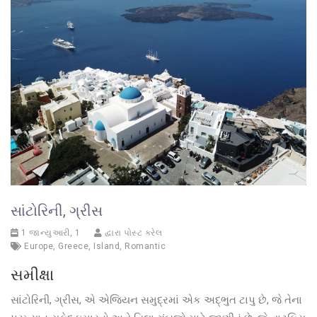
સાંટોરિની, ગ્રીસ
1 જાન્યુઆરી, 1
દ્વારા પોસ્ટ કરેલ
Europe
,
Greece
,
Island
,
Romantic
સમીક્ષા
સાંટોરિની, ગ્રીસ, એ એજિયન સમુદ્રમાં એક અદ્ભુત ટાપુ છે, જે તેના