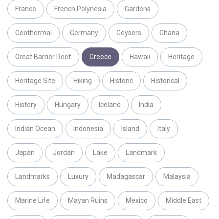
France
French Polynesia
Gardens
Geothermal
Germany
Geysers
Ghana
Great Barrier Reef
Greece
Hawaii
Heritage
Heritage Site
Hiking
Historic
Historical
History
Hungary
Iceland
India
Indian Ocean
Indonesia
Island
Italy
Japan
Jordan
Lake
Landmark
Landmarks
Luxury
Madagascar
Malaysia
Marine Life
Mayan Ruins
Mexico
Middle East