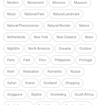
Modern
Monument
Morocco
Museum
Music
National Park
Natural Landmark
Natural Phenomenon
Natural Wonder
Nature
Netherlands
New York
New Zealand
News
Nightlife
North America
Oceania
Outdoor
Paris
Park
Peru
Philippines
Portugal
Reef
Relaxation
Romantic
Russia
Safari
Scenic
Scotland
Shopping
Singapore
Skyline
Snorkeling
South Africa