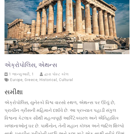
એક્રોપોલિસ, એથન્સ
1 જાન્યુઆરી, 1
દ્વારા પોસ્ટ કરેલ
Europe
,
Greece
,
Historical
,
Cultural
સમીક્ષા
એક્રોપોલિસ, યુનેસ્કો વિશ્વ વારસો સ્થળ, એથન્સ પર ઊંચું છે,
પ્રાચીન ગ્રીસની મહિમાને દર્શાવે છે. આ પ્રખ્યાત પહાડી સંકુલ
વિશ્વના કેટલાક સૌથી મહત્વપૂર્ણ આર્કિટેક્ચરલ અને ઐતિહાસિક
ખજાનાઓનું ઘર છે. પાર્થેનોન, તેની મહાન કૉલમ અને જટિલ શિલ્પો
સાથે, પ્રાચીન ગ્રીકોની બુદ્ધિ અને કલા માટે એક સાક્ષી તરીકે ઊભું