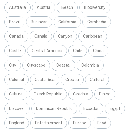
Australia
Austria
Beach
Biodiversity
Brazil
Business
California
Cambodia
Canada
Canals
Canyon
Caribbean
Castle
Central America
Chile
China
City
Cityscape
Coastal
Colombia
Colonial
Costa Rica
Croatia
Cultural
Culture
Czech Republic
Czechia
Dining
Discover
Dominican Republic
Ecuador
Egypt
England
Entertainment
Europe
Food