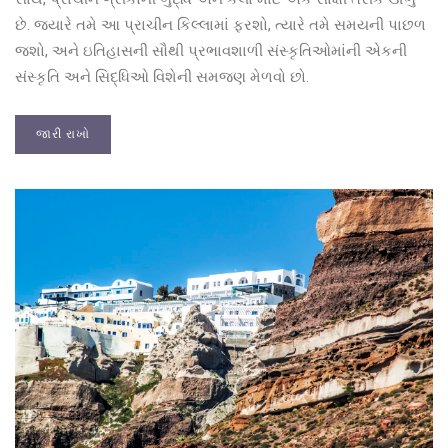
છે. જ્યારે તમે આ પ્રાચીન કિલ્લામાં ફરશો, ત્યારે તમે સમયની પાછળ
જશો, અને ઇતિહાસની સૌથી પ્રભાવશાળી સંસ્કૃતિઓમાંની એકની
સંસ્કૃતિ અને સિદ્ધિઓ વિશેની સમજણ મેળવો છો.
જારી રાખો