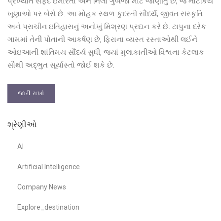
પ્રખ્યાત સફેદ ઇમારતો અને નિલા ગુંબજો માટે જાણીતું છે, જે નાટકિય
ખૂણાઓ પર બેસે છે. આ મોહક સ્થળ કુદરતી સૌંદર્ય, જીવંત સંસ્કૃતિ
અને પ્રાચીન ઇતિહાસનું અનોખું મિશ્રણ પ્રદાન કરે છે. ટાપુના દરેક
ગામમાં તેની પોતાની આકર્ષણ છે, ફિરાના વ્યસ્ત રસ્તાઓથી લઈને
ઓઇઆની શાંતિમય સૌંદર્ય સુધી, જ્યાં મુલાકાતીઓ વિશ્વના કેટલાક
સૌથી અદ્ભુત સૂર્યાસ્તો જોઈ શકે છે.
જારી રાખો
શ્રેણીઓ
AI
Artificial Intelligence
Company News
Explore_destination