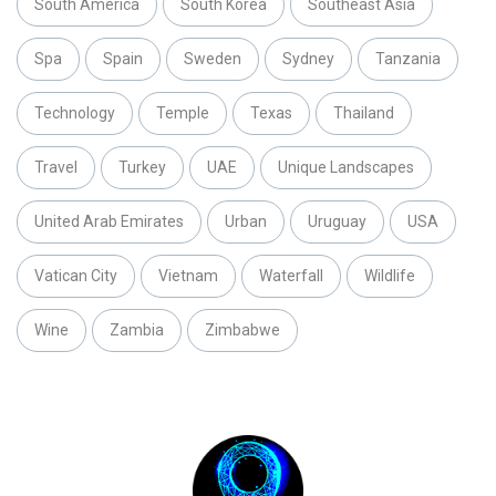
South America
South Korea
Southeast Asia
Spa
Spain
Sweden
Sydney
Tanzania
Technology
Temple
Texas
Thailand
Travel
Turkey
UAE
Unique Landscapes
United Arab Emirates
Urban
Uruguay
USA
Vatican City
Vietnam
Waterfall
Wildlife
Wine
Zambia
Zimbabwe