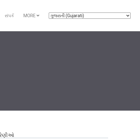
સંપર્ક
MORE
્રેણીઓ