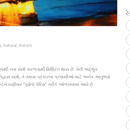
ટે
y
,
Cultural
,
Historic
જૂનાથી નવા સાથે સરળતાથી મિશ્રિત થાય છે. તેની અદ્ભુત
ક ઇતિહાસ સાથે, તે તમામ પ્રકારના પ્રવાસીઓ માટે અનેક અનુભવો
ાપેસ્ટને ઘણીવાર “પૂર્વનો પેરિસ” તરીકે ઓળખવામાં આવે છે.