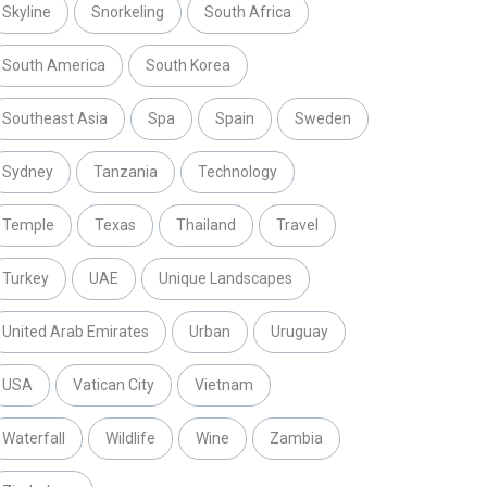
Skyline
Snorkeling
South Africa
South America
South Korea
Southeast Asia
Spa
Spain
Sweden
Sydney
Tanzania
Technology
Temple
Texas
Thailand
Travel
Turkey
UAE
Unique Landscapes
United Arab Emirates
Urban
Uruguay
USA
Vatican City
Vietnam
Waterfall
Wildlife
Wine
Zambia