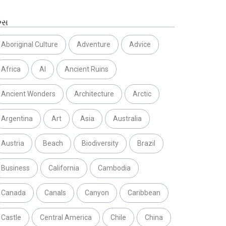
ગ્સ
Aboriginal Culture
Adventure
Advice
Africa
AI
Ancient Ruins
Ancient Wonders
Architecture
Arctic
Argentina
Art
Asia
Australia
Austria
Beach
Biodiversity
Brazil
Business
California
Cambodia
Canada
Canals
Canyon
Caribbean
Castle
Central America
Chile
China