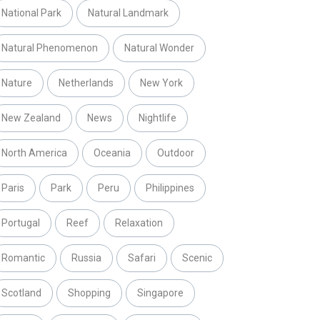
National Park
Natural Landmark
Natural Phenomenon
Natural Wonder
Nature
Netherlands
New York
New Zealand
News
Nightlife
North America
Oceania
Outdoor
Paris
Park
Peru
Philippines
Portugal
Reef
Relaxation
Romantic
Russia
Safari
Scenic
Scotland
Shopping
Singapore