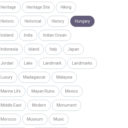
Heritage
Heritage Site
Hiking
Historic
Historical
History
Hungary
Iceland
India
Indian Ocean
Indonesia
Island
Italy
Japan
Jordan
Lake
Landmark
Landmarks
Luxury
Madagascar
Malaysia
Marine Life
Mayan Ruins
Mexico
Middle East
Modern
Monument
Morocco
Museum
Music