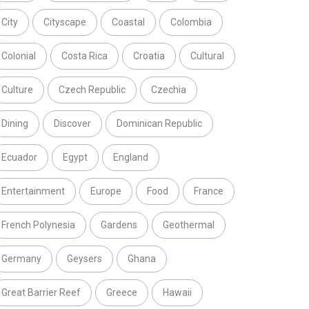
City
Cityscape
Coastal
Colombia
Colonial
Costa Rica
Croatia
Cultural
Culture
Czech Republic
Czechia
Dining
Discover
Dominican Republic
Ecuador
Egypt
England
Entertainment
Europe
Food
France
French Polynesia
Gardens
Geothermal
Germany
Geysers
Ghana
Great Barrier Reef
Greece
Hawaii