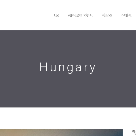
ઘર
મોબાઇલ એપ્‍પ
ગંતવ્ય
બ્લોગ
Hungary
શ