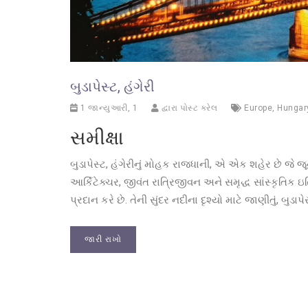
બુડાપેસ્ટ, હંગેરી
1 જાન્યુઆરી, 1
દ્વારા પોસ્ટ કરેલ
Europe
,
Hungar
સમીક્ષા
બુડાપેસ્ટ, હંગેરીનું મોહક રાજધાની, એ એક શહેર છે જે 
આર્કિટેક્ચર, જીવંત રાત્રિજીવન અને સમૃદ્ધ સાંસ્કૃતિ
પ્રદાન કરે છે. તેની સુંદર નદીના દૃશ્યો માટે જાણીતું, બુડ
જારી રાખો