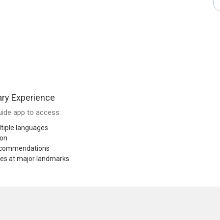
ry Experience
ide app to access:
tiple languages
ion
recommendations
res at major landmarks