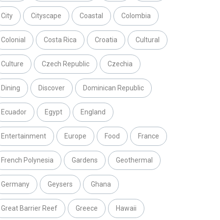
City
Cityscape
Coastal
Colombia
Colonial
Costa Rica
Croatia
Cultural
Culture
Czech Republic
Czechia
Dining
Discover
Dominican Republic
Ecuador
Egypt
England
Entertainment
Europe
Food
France
French Polynesia
Gardens
Geothermal
Germany
Geysers
Ghana
Great Barrier Reef
Greece
Hawaii