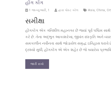
હોંગ કોંગ
1 જાન્યુઆરી, 1
દ્વારા પોસ્ટ કરેલ
Asia
,
China
,
Cit
સમીક્ષા
હોંગકોંગ એક ગતિશીલ મહાનગર છે જ્યાં પૂર્વ પશ્ચિમ સાથે
કરે છે. તેના અદ્ભુત આકાશરેખા, જીવંત સંસ્કૃતિ અને વ્યસ
સમકાલીન નવીનતા સાથે જોડાયેલ સમૃદ્ધ ઇતિહાસ ધરાવે છે
દ્રશ્યો સુધી, હોંગકોંગ એ એક શહેર છે જે ક્યારેય પ્રભાવ
જારી રાખો