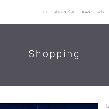
ઘર
મોબાઇલ એપ્‍પ
ગંતવ્ય
બ્લોગ
Shopping
શ