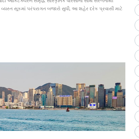
ી આર્કિટેક્ચરને સમૃદ્ધ સાંસ્કૃતિક વારસાના સાથે સરળતાથી
 વ્યસ્ત સૂકમાં પરંપરાગત બજારો સુધી, આ શહેર દરેક પ્રવાસી માટે