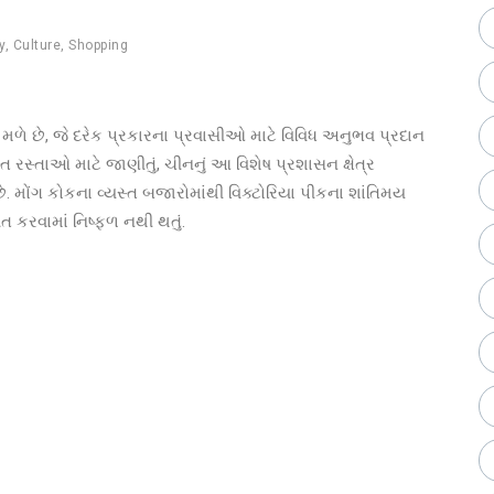
y
,
Culture
,
Shopping
 મળે છે, જે દરેક પ્રકારના પ્રવાસીઓ માટે વિવિધ અનુભવ પ્રદાન
્ત રસ્તાઓ માટે જાણીતું, ચીનનું આ વિશેષ પ્રશાસન ક્ષેત્ર
. મોંગ કોકના વ્યસ્ત બજારોમાંથી વિક્ટોરિયા પીકના શાંતિમય
િત કરવામાં નિષ્ફળ નથી થતું.