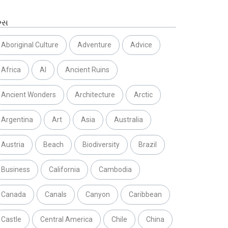
ગ્સ
Aboriginal Culture
Adventure
Advice
Africa
AI
Ancient Ruins
Ancient Wonders
Architecture
Arctic
Argentina
Art
Asia
Australia
Austria
Beach
Biodiversity
Brazil
Business
California
Cambodia
Canada
Canals
Canyon
Caribbean
Castle
Central America
Chile
China