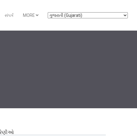
સંપર્ક
MORE
્રેણીઓ