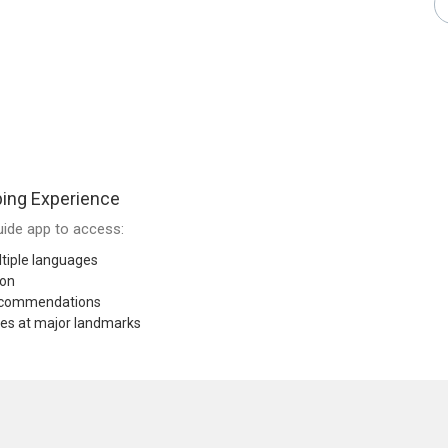
ing Experience
ide app to access:
tiple languages
ion
recommendations
res at major landmarks