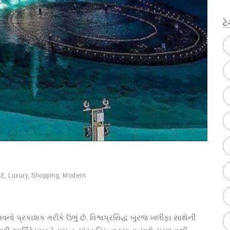
ટે
AE
,
Luxury
,
Shopping
,
Modern
વનો પ્રકાશક તરીકે ઉભું છે. વિશ્વપ્રસિદ્ધ બુરજ ખલીફા સાથેની