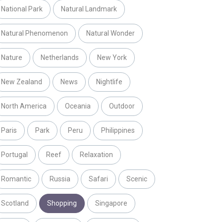
National Park
Natural Landmark
Natural Phenomenon
Natural Wonder
Nature
Netherlands
New York
New Zealand
News
Nightlife
North America
Oceania
Outdoor
Paris
Park
Peru
Philippines
Portugal
Reef
Relaxation
Romantic
Russia
Safari
Scenic
Scotland
Shopping
Singapore