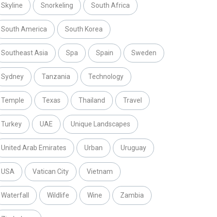
Skyline
Snorkeling
South Africa
South America
South Korea
Southeast Asia
Spa
Spain
Sweden
Sydney
Tanzania
Technology
Temple
Texas
Thailand
Travel
Turkey
UAE
Unique Landscapes
United Arab Emirates
Urban
Uruguay
USA
Vatican City
Vietnam
Waterfall
Wildlife
Wine
Zambia