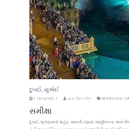
દુબઈ, યુએઈ
1 જાન્યુઆરી, 1
દ્વારા પોસ્ટ કરેલ
Middle East
,
U
સમીક્ષા
દુબઈ, શ્રેષ્ઠતાનો શહેર, અરબી રણમાં આધુનિકતા અને વૈભ