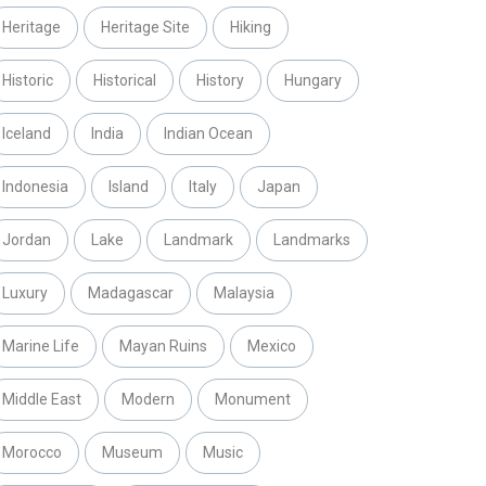
Heritage
Heritage Site
Hiking
Historic
Historical
History
Hungary
Iceland
India
Indian Ocean
Indonesia
Island
Italy
Japan
Jordan
Lake
Landmark
Landmarks
Luxury
Madagascar
Malaysia
Marine Life
Mayan Ruins
Mexico
Middle East
Modern
Monument
Morocco
Museum
Music