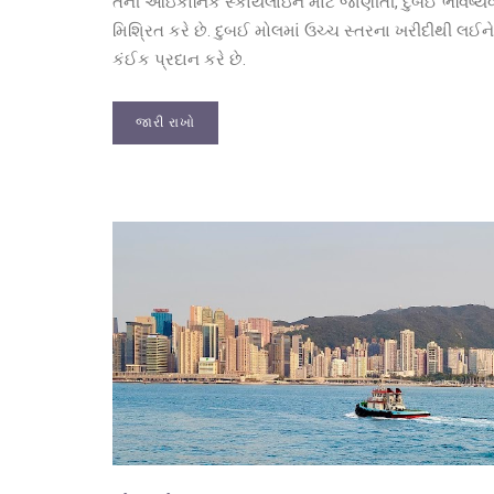
તેની આઇકોનિક સ્કાયલાઇન માટે જાણીતી, દુબઈ ભવિષ્યવાદ
મિશ્રિત કરે છે. દુબઈ મોલમાં ઉચ્ચ સ્તરના ખરીદીથી લઈને
કંઈક પ્રદાન કરે છે.
જારી રાખો