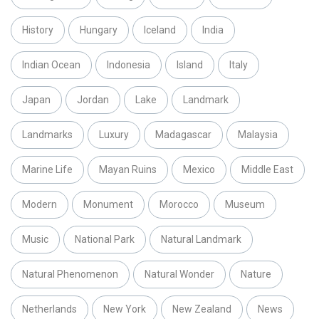
History
Hungary
Iceland
India
Indian Ocean
Indonesia
Island
Italy
Japan
Jordan
Lake
Landmark
Landmarks
Luxury
Madagascar
Malaysia
Marine Life
Mayan Ruins
Mexico
Middle East
Modern
Monument
Morocco
Museum
Music
National Park
Natural Landmark
Natural Phenomenon
Natural Wonder
Nature
Netherlands
New York
New Zealand
News