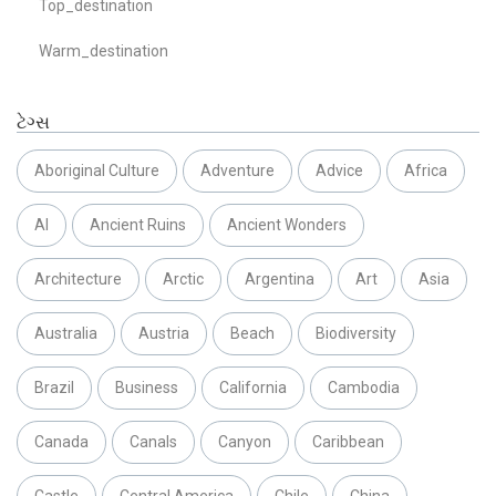
Top_destination
Warm_destination
ટેગ્સ
Aboriginal Culture
Adventure
Advice
Africa
AI
Ancient Ruins
Ancient Wonders
Architecture
Arctic
Argentina
Art
Asia
Australia
Austria
Beach
Biodiversity
Brazil
Business
California
Cambodia
Canada
Canals
Canyon
Caribbean