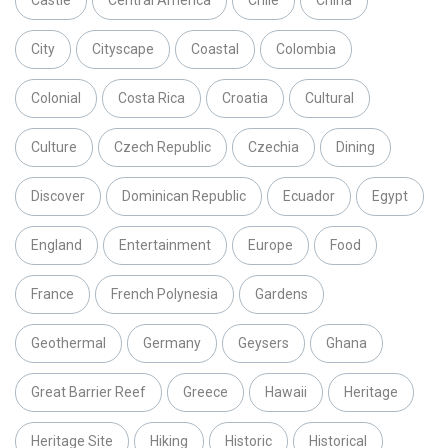
Castle
Central America
Chile
China
City
Cityscape
Coastal
Colombia
Colonial
Costa Rica
Croatia
Cultural
Culture
Czech Republic
Czechia
Dining
Discover
Dominican Republic
Ecuador
Egypt
England
Entertainment
Europe
Food
France
French Polynesia
Gardens
Geothermal
Germany
Geysers
Ghana
Great Barrier Reef
Greece
Hawaii
Heritage
Heritage Site
Hiking
Historic
Historical