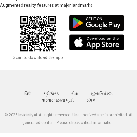
Augmented reality features at major landmarks
Scan to download the app
વિશે
પ્રોજેક્ટ
સેવા
મૂલ્યનિર્ધારણ
વારંવાર પૂછાતા પ્રશ્નો
સંપર્ક
© 2025 Invicinity.ai. All rights reserved. Unauthorized use is prohibited. AI
generated content. Please check critical information.