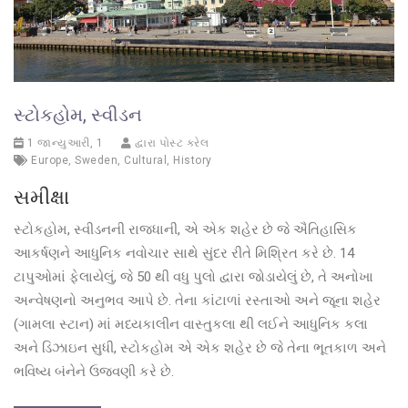
સ્ટોકહોમ, સ્વીડન
1 જાન્યુઆરી, 1
દ્વારા પોસ્ટ કરેલ
Europe
,
Sweden
,
Cultural
,
History
સમીક્ષા
સ્ટોકહોમ, સ્વીડનની રાજધાની, એ એક શહેર છે જે ઐતિહાસિક
આકર્ષણને આધુનિક નવોચાર સાથે સુંદર રીતે મિશ્રિત કરે છે. 14
ટાપુઓમાં ફેલાયેલું, જે 50 થી વધુ પુલો દ્વારા જોડાયેલું છે, તે અનોખા
અન્વેષણનો અનુભવ આપે છે. તેના કાંટાળાં રસ્તાઓ અને જૂના શહેર
(ગામલા સ્ટાન) માં મધ્યકાલીન વાસ્તુકલા થી લઈને આધુનિક કલા
અને ડિઝાઇન સુધી, સ્ટોકહોમ એ એક શહેર છે જે તેના ભૂતકાળ અને
ભવિષ્ય બંનેને ઉજવણી કરે છે.