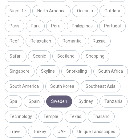
Nightlife
North America
Oceania
Outdoor
Paris
Park
Peru
Philippines
Portugal
Reef
Relaxation
Romantic
Russia
Safari
Scenic
Scotland
Shopping
Singapore
Skyline
Snorkeling
South Africa
South America
South Korea
Southeast Asia
Spa
Spain
Sweden
Sydney
Tanzania
Technology
Temple
Texas
Thailand
Travel
Turkey
UAE
Unique Landscapes