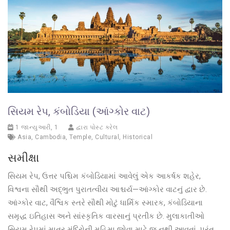
સિયમ રેપ, કંબોડિયા (આંગ્કોર વાટ)
1 જાન્યુઆરી, 1
દ્વારા પોસ્ટ કરેલ
Asia
,
Cambodia
,
Temple
,
Cultural
,
Historical
સમીક્ષા
સિયમ રેપ, ઉત્તર પશ્ચિમ કંબોડિયામાં આવેલું એક આકર્ષક શહેર,
વિશ્વના સૌથી અદ્ભુત પુરાતત્વીય આશ્ચર્ય—આંગ્કોર વાટનું દ્વાર છે.
આંગ્કોર વાટ, વૈશ્વિક સ્તરે સૌથી મોટું ધાર્મિક સ્મારક, કંબોડિયાના
સમૃદ્ધ ઇતિહાસ અને સાંસ્કૃતિક વારસાનું પ્રતીક છે. મુલાકાતીઓ
સિયમ રેપમાં માત્ર મંદિરોની મહિમા જોવા માટે જ નથી આવતાં, પરંતુ