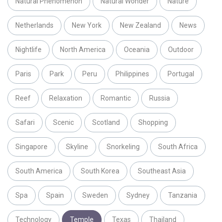
Natural Phenomenon
Natural Wonder
Nature
Netherlands
New York
New Zealand
News
Nightlife
North America
Oceania
Outdoor
Paris
Park
Peru
Philippines
Portugal
Reef
Relaxation
Romantic
Russia
Safari
Scenic
Scotland
Shopping
Singapore
Skyline
Snorkeling
South Africa
South America
South Korea
Southeast Asia
Spa
Spain
Sweden
Sydney
Tanzania
Technology
Temple
Texas
Thailand