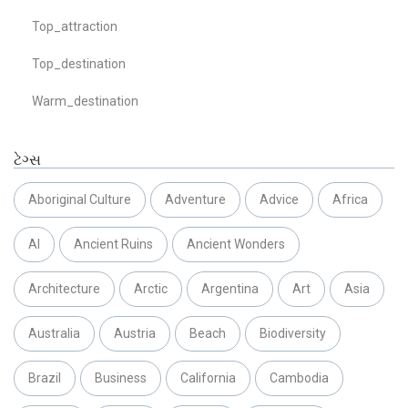
Top_attraction
Top_destination
Warm_destination
ટેગ્સ
Aboriginal Culture
Adventure
Advice
Africa
AI
Ancient Ruins
Ancient Wonders
Architecture
Arctic
Argentina
Art
Asia
Australia
Austria
Beach
Biodiversity
Brazil
Business
California
Cambodia