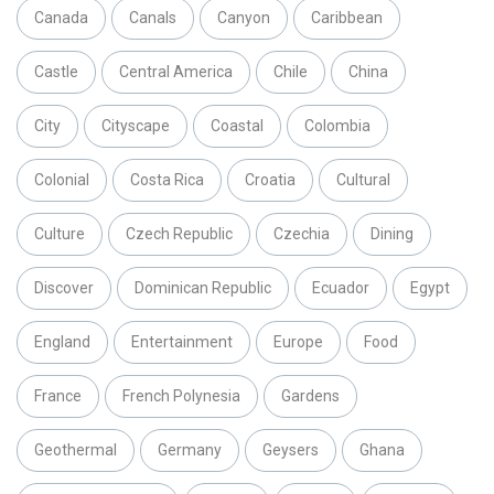
Canada
Canals
Canyon
Caribbean
Castle
Central America
Chile
China
City
Cityscape
Coastal
Colombia
Colonial
Costa Rica
Croatia
Cultural
Culture
Czech Republic
Czechia
Dining
Discover
Dominican Republic
Ecuador
Egypt
England
Entertainment
Europe
Food
France
French Polynesia
Gardens
Geothermal
Germany
Geysers
Ghana