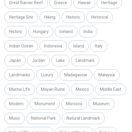
Great Barrier Reef
Greece
Hawaii
Heritage
Heritage Site
Hiking
Historic
Historical
History
Hungary
Iceland
India
Indian Ocean
Indonesia
Island
Italy
Japan
Jordan
Lake
Landmark
Landmarks
Luxury
Madagascar
Malaysia
Marine Life
Mayan Ruins
Mexico
Middle East
Modern
Monument
Morocco
Museum
Music
National Park
Natural Landmark