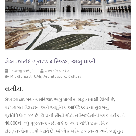
શેખ ઝાયેદ ગ્રાન્ડ મસ્જિદ, અબુ ધાબી
1 જાન્યુઆરી, 1
દ્વારા પોસ્ટ કરેલ
Middle East
,
UAE
,
Architecture
,
Cultural
સમીક્ષા
શેખ ઝાયેદ ગ્રાન્ડ મસ્જિદ અબુ ધાબીમાં મહાનતાથી ઊભી છે,
પરંપરાગત ડિઝાઇન અને આધુનિક આર્કિટેક્ચરના સુમેળનું
પ્રતિનિધિત્વ કરે છે. વિશ્વની સૌથી મોટી મસ્જિદોમાંની એક તરીકે, તે
40,000થી વધુ પૂજકોએ ભરી શકે છે અને વિવિધ ઇસ્લામિક
સંસ્કૃતિઓના તત્વો ધરાવે છે, જે એક ખરેખર અનન્ય અને અદ્ભુત