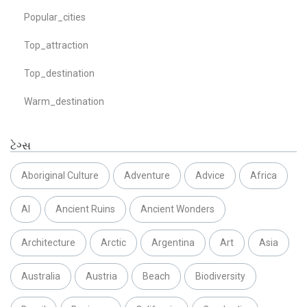
Popular_cities
Top_attraction
Top_destination
Warm_destination
ટેગ્સ
Aboriginal Culture
Adventure
Advice
Africa
AI
Ancient Ruins
Ancient Wonders
Architecture
Arctic
Argentina
Art
Asia
Australia
Austria
Beach
Biodiversity