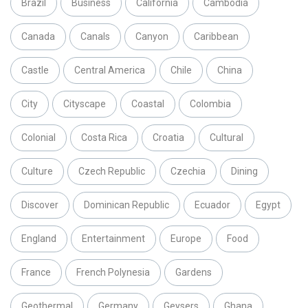
Brazil
Business
California
Cambodia
Canada
Canals
Canyon
Caribbean
Castle
Central America
Chile
China
City
Cityscape
Coastal
Colombia
Colonial
Costa Rica
Croatia
Cultural
Culture
Czech Republic
Czechia
Dining
Discover
Dominican Republic
Ecuador
Egypt
England
Entertainment
Europe
Food
France
French Polynesia
Gardens
Geothermal
Germany
Geysers
Ghana