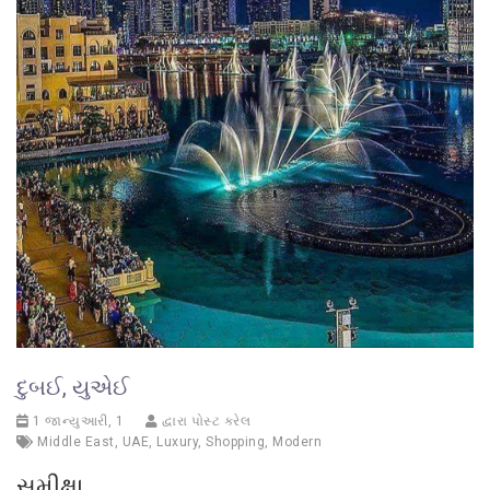
દુબઈ, યુએઈ
1 જાન્યુઆરી, 1
દ્વારા પોસ્ટ કરેલ
Middle East
,
UAE
,
Luxury
,
Shopping
,
Modern
સમીક્ષા