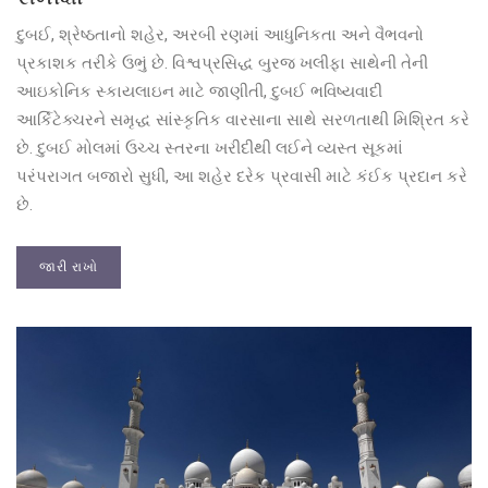
દુબઈ, શ્રેષ્ઠતાનો શહેર, અરબી રણમાં આધુનિકતા અને વૈભવનો
પ્રકાશક તરીકે ઉભું છે. વિશ્વપ્રસિદ્ધ બુરજ ખલીફા સાથેની તેની
આઇકોનિક સ્કાયલાઇન માટે જાણીતી, દુબઈ ભવિષ્યવાદી
આર્કિટેક્ચરને સમૃદ્ધ સાંસ્કૃતિક વારસાના સાથે સરળતાથી મિશ્રિત કરે
છે. દુબઈ મોલમાં ઉચ્ચ સ્તરના ખરીદીથી લઈને વ્યસ્ત સૂકમાં
પરંપરાગત બજારો સુધી, આ શહેર દરેક પ્રવાસી માટે કંઈક પ્રદાન કરે
છે.
જારી રાખો