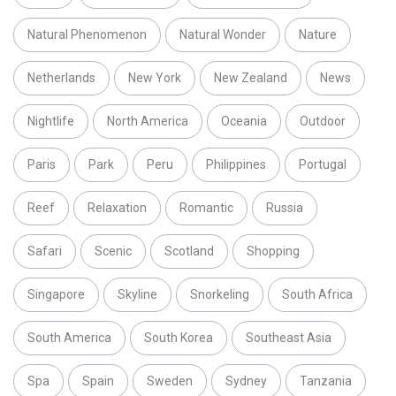
Natural Phenomenon
Natural Wonder
Nature
Netherlands
New York
New Zealand
News
Nightlife
North America
Oceania
Outdoor
Paris
Park
Peru
Philippines
Portugal
Reef
Relaxation
Romantic
Russia
Safari
Scenic
Scotland
Shopping
Singapore
Skyline
Snorkeling
South Africa
South America
South Korea
Southeast Asia
Spa
Spain
Sweden
Sydney
Tanzania