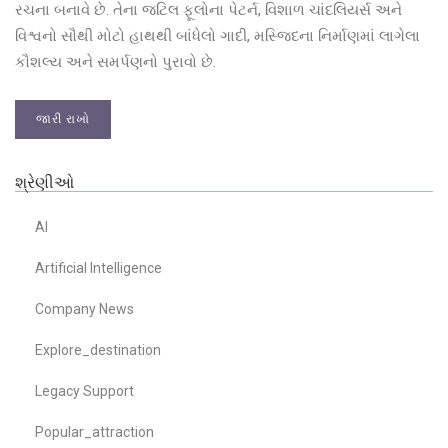
રચના બનાવે છે. તેના જટિલ ફૂલોના પેટર્ન, વિશાળ ચાંદલિયર્સ અને
વિશ્વનો સૌથી મોટો હાથથી બાંધેલો ગાદી, મસ્જિદના નિર્માણમાં લાગેલા
કૌશલ્ય અને સમર્પણનો પુરાવો છે.
જારી રાખો
શ્રેણીઓ
AI
Artificial Intelligence
Company News
Explore_destination
Legacy Support
Popular_attraction