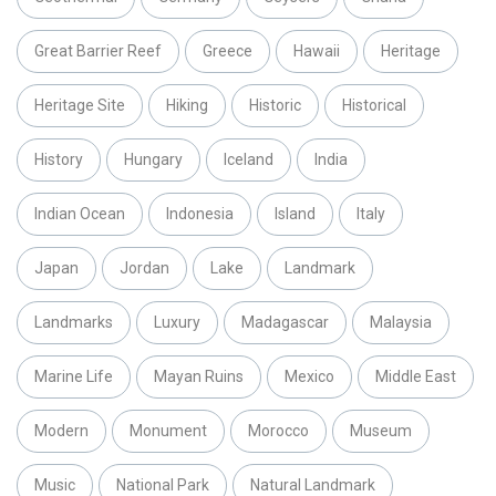
Great Barrier Reef
Greece
Hawaii
Heritage
Heritage Site
Hiking
Historic
Historical
History
Hungary
Iceland
India
Indian Ocean
Indonesia
Island
Italy
Japan
Jordan
Lake
Landmark
Landmarks
Luxury
Madagascar
Malaysia
Marine Life
Mayan Ruins
Mexico
Middle East
Modern
Monument
Morocco
Museum
Music
National Park
Natural Landmark