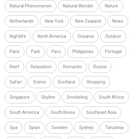
Natural Phenomenon
Natural Wonder
Nature
Netherlands
New York
New Zealand
News
Nightlife
North America
Oceania
Outdoor
Paris
Park
Peru
Philippines
Portugal
Reef
Relaxation
Romantic
Russia
Safari
Scenic
Scotland
Shopping
Singapore
Skyline
Snorkeling
South Africa
South America
South Korea
Southeast Asia
Spa
Spain
Sweden
Sydney
Tanzania