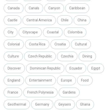
Canada
Canals
Canyon
Caribbean
Castle
Central America
Chile
China
City
Cityscape
Coastal
Colombia
Colonial
Costa Rica
Croatia
Cultural
Culture
Czech Republic
Czechia
Dining
Discover
Dominican Republic
Ecuador
Egypt
England
Entertainment
Europe
Food
France
French Polynesia
Gardens
Geothermal
Germany
Geysers
Ghana