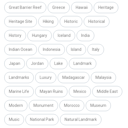
Great Barrier Reef
Greece
Hawaii
Heritage
Heritage Site
Hiking
Historic
Historical
History
Hungary
Iceland
India
Indian Ocean
Indonesia
Island
Italy
Japan
Jordan
Lake
Landmark
Landmarks
Luxury
Madagascar
Malaysia
Marine Life
Mayan Ruins
Mexico
Middle East
Modern
Monument
Morocco
Museum
Music
National Park
Natural Landmark