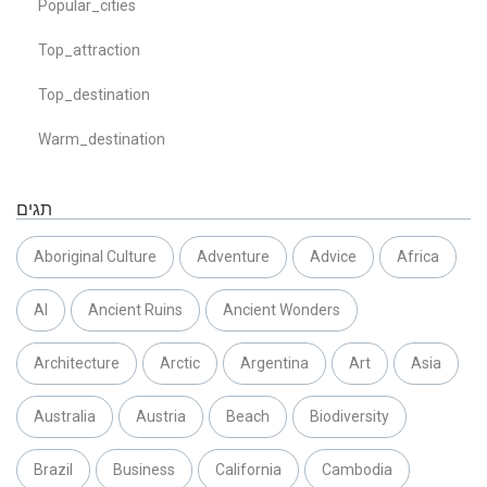
Popular_cities
Top_attraction
Top_destination
Warm_destination
תגים
Aboriginal Culture
Adventure
Advice
Africa
AI
Ancient Ruins
Ancient Wonders
Architecture
Arctic
Argentina
Art
Asia
Australia
Austria
Beach
Biodiversity
Brazil
Business
California
Cambodia