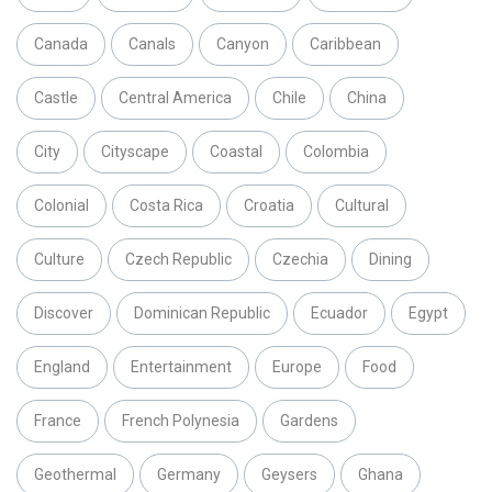
Canada
Canals
Canyon
Caribbean
Castle
Central America
Chile
China
City
Cityscape
Coastal
Colombia
Colonial
Costa Rica
Croatia
Cultural
Culture
Czech Republic
Czechia
Dining
Discover
Dominican Republic
Ecuador
Egypt
England
Entertainment
Europe
Food
France
French Polynesia
Gardens
Geothermal
Germany
Geysers
Ghana