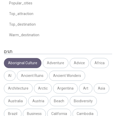
Popular_cities
Top_attraction
Top_destination
Warm_destination
תגים
Aboriginal Culture
Adventure
Advice
Africa
AI
Ancient Ruins
Ancient Wonders
Architecture
Arctic
Argentina
Art
Asia
Australia
Austria
Beach
Biodiversity
Brazil
Business
California
Cambodia