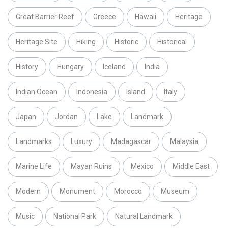
Great Barrier Reef
Greece
Hawaii
Heritage
Heritage Site
Hiking
Historic
Historical
History
Hungary
Iceland
India
Indian Ocean
Indonesia
Island
Italy
Japan
Jordan
Lake
Landmark
Landmarks
Luxury
Madagascar
Malaysia
Marine Life
Mayan Ruins
Mexico
Middle East
Modern
Monument
Morocco
Museum
Music
National Park
Natural Landmark