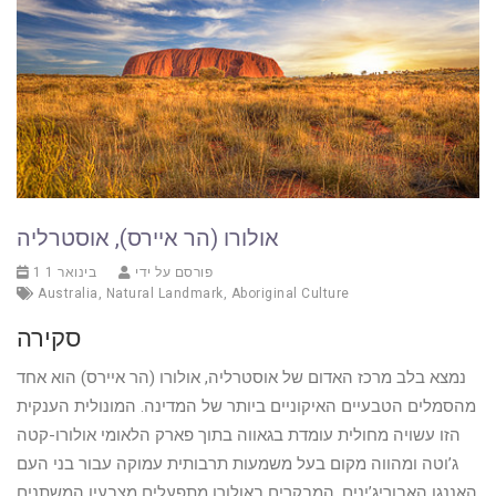
אולורו (הר איירס), אוסטרליה
פורסם על ידי
1 בינואר 1
Australia
,
Natural Landmark
,
Aboriginal Culture
סקירה
נמצא בלב מרכז האדום של אוסטרליה, אולורו (הר איירס) הוא אחד
מהסמלים הטבעיים האיקוניים ביותר של המדינה. המונולית הענקית
הזו עשויה מחולית עומדת בגאווה בתוך פארק הלאומי אולורו-קטה
ג’וטה ומהווה מקום בעל משמעות תרבותית עמוקה עבור בני העם
האננגו האבוריג’ינים. המבקרים באולורו מתפעלים מצבעיו המשתנים