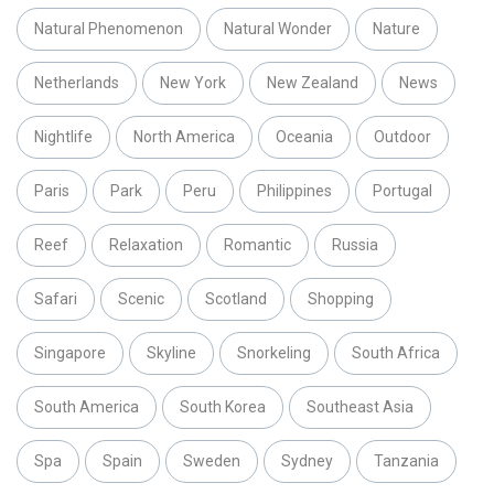
Natural Phenomenon
Natural Wonder
Nature
Netherlands
New York
New Zealand
News
Nightlife
North America
Oceania
Outdoor
Paris
Park
Peru
Philippines
Portugal
Reef
Relaxation
Romantic
Russia
Safari
Scenic
Scotland
Shopping
Singapore
Skyline
Snorkeling
South Africa
South America
South Korea
Southeast Asia
Spa
Spain
Sweden
Sydney
Tanzania