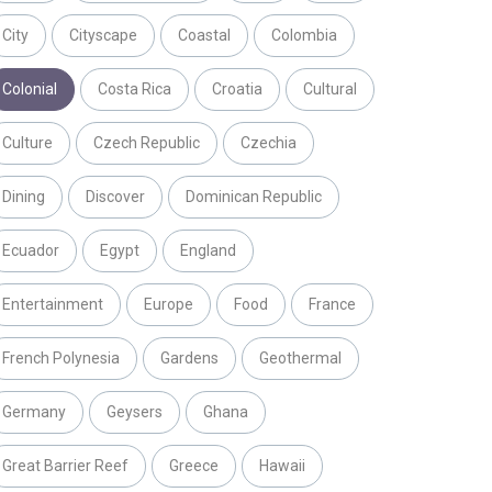
City
Cityscape
Coastal
Colombia
Colonial
Costa Rica
Croatia
Cultural
Culture
Czech Republic
Czechia
Dining
Discover
Dominican Republic
Ecuador
Egypt
England
Entertainment
Europe
Food
France
French Polynesia
Gardens
Geothermal
Germany
Geysers
Ghana
Great Barrier Reef
Greece
Hawaii