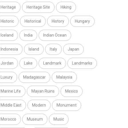
Heritage
Heritage Site
Hiking
Historic
Historical
History
Hungary
Iceland
India
Indian Ocean
Indonesia
Island
Italy
Japan
Jordan
Lake
Landmark
Landmarks
Luxury
Madagascar
Malaysia
Marine Life
Mayan Ruins
Mexico
Middle East
Modern
Monument
Morocco
Museum
Music