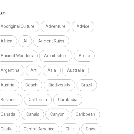
תגי
Aboriginal Culture
Adventure
Advice
Africa
AI
Ancient Ruins
Ancient Wonders
Architecture
Arctic
Argentina
Art
Asia
Australia
Austria
Beach
Biodiversity
Brazil
Business
California
Cambodia
Canada
Canals
Canyon
Caribbean
Castle
Central America
Chile
China