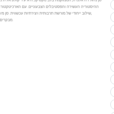
ההיסטוריה העשירה והפסטיבלים הצבעוניים. עם הארכיטקטורה
שילוב ייחודי של מורשת תרבותית ויצירתיות עכשווית. סן מ
captivates מבקרים ביופיה הפנורמי ובאווירה המתקבלת בברכה.