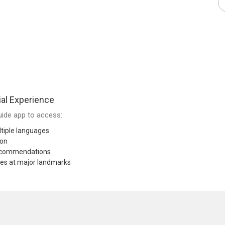
al Experience
ide app to access:
tiple languages
ion
recommendations
res at major landmarks