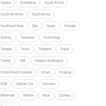
Skyline
Snorkeling
South Africa
South America
South Korea
Southeast Asia
Spa
Spain
Sweden
Sydney
Tanzania
Technology
Temple
Texas
Thailand
Travel
Turkey
UAE
Unique Landscapes
United Arab Emirates
Urban
Uruguay
USA
Vatican City
Vietnam
Waterfall
Wildlife
Wine
Zambia