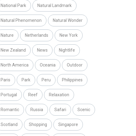
National Park
Natural Landmark
Natural Phenomenon
Natural Wonder
Nature
Netherlands
New York
New Zealand
News
Nightlife
North America
Oceania
Outdoor
Paris
Park
Peru
Philippines
Portugal
Reef
Relaxation
Romantic
Russia
Safari
Scenic
Scotland
Shopping
Singapore