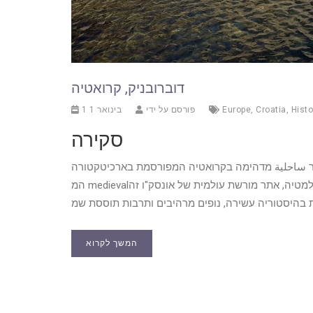
דוברובניק, קרואטיה
Histo
,
Croatia
,
Europe
פורסם על ידי
1 בינואר 1
סקירה
 עיר ساحلية מדהימה בקרואטיה המפורסמת בארכיטקטורה
המ medievalית המרהיבה שלה ובמים הכחולים שלה. ממוקמת לאורך חוף דלמטיה, אתר מורשת עולמית של אונסק"ו זה
המשך לקרוא