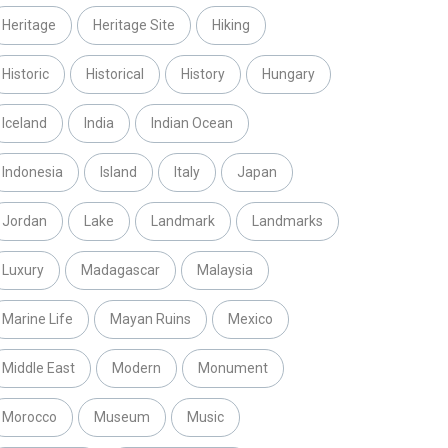
Heritage
Heritage Site
Hiking
Historic
Historical
History
Hungary
Iceland
India
Indian Ocean
Indonesia
Island
Italy
Japan
Jordan
Lake
Landmark
Landmarks
Luxury
Madagascar
Malaysia
Marine Life
Mayan Ruins
Mexico
Middle East
Modern
Monument
Morocco
Museum
Music