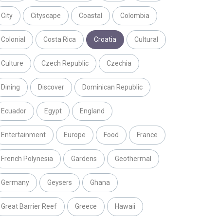
City
Cityscape
Coastal
Colombia
Colonial
Costa Rica
Croatia
Cultural
Culture
Czech Republic
Czechia
Dining
Discover
Dominican Republic
Ecuador
Egypt
England
Entertainment
Europe
Food
France
French Polynesia
Gardens
Geothermal
Germany
Geysers
Ghana
Great Barrier Reef
Greece
Hawaii