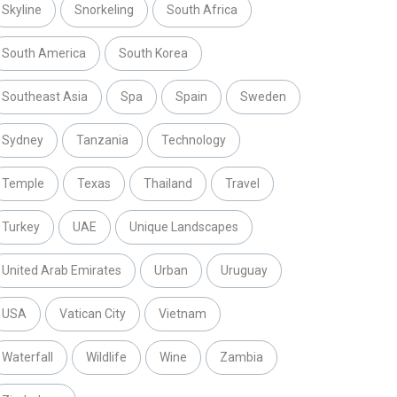
Skyline
Snorkeling
South Africa
South America
South Korea
Southeast Asia
Spa
Spain
Sweden
Sydney
Tanzania
Technology
Temple
Texas
Thailand
Travel
Turkey
UAE
Unique Landscapes
United Arab Emirates
Urban
Uruguay
USA
Vatican City
Vietnam
Waterfall
Wildlife
Wine
Zambia