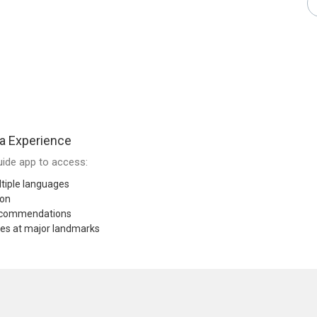
a Experience
ide app to access:
tiple languages
ion
recommendations
res at major landmarks