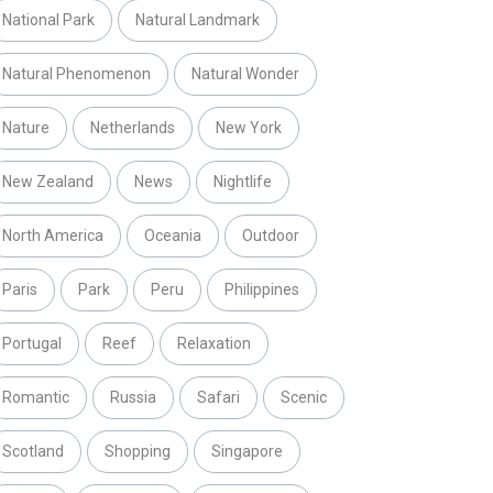
National Park
Natural Landmark
Natural Phenomenon
Natural Wonder
Nature
Netherlands
New York
New Zealand
News
Nightlife
North America
Oceania
Outdoor
Paris
Park
Peru
Philippines
Portugal
Reef
Relaxation
Romantic
Russia
Safari
Scenic
Scotland
Shopping
Singapore