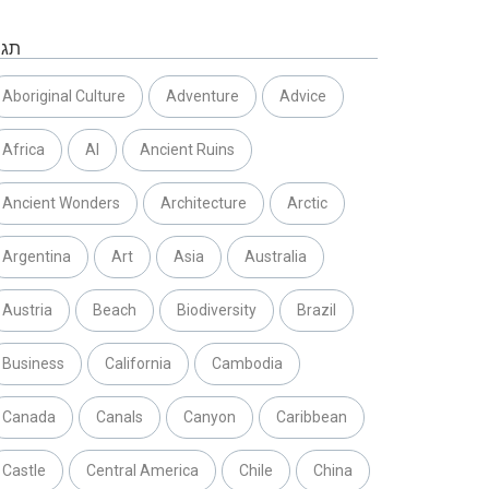
תגי
Aboriginal Culture
Adventure
Advice
Africa
AI
Ancient Ruins
Ancient Wonders
Architecture
Arctic
Argentina
Art
Asia
Australia
Austria
Beach
Biodiversity
Brazil
Business
California
Cambodia
Canada
Canals
Canyon
Caribbean
Castle
Central America
Chile
China