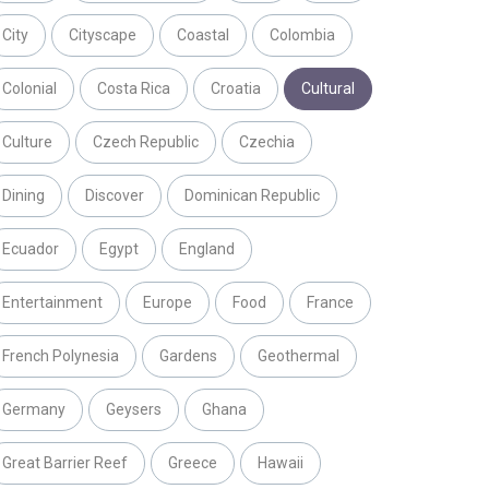
City
Cityscape
Coastal
Colombia
Colonial
Costa Rica
Croatia
Cultural
Culture
Czech Republic
Czechia
Dining
Discover
Dominican Republic
Ecuador
Egypt
England
Entertainment
Europe
Food
France
French Polynesia
Gardens
Geothermal
Germany
Geysers
Ghana
Great Barrier Reef
Greece
Hawaii