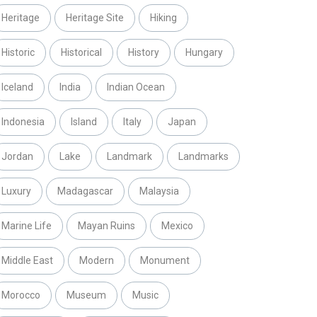
Heritage
Heritage Site
Hiking
Historic
Historical
History
Hungary
Iceland
India
Indian Ocean
Indonesia
Island
Italy
Japan
Jordan
Lake
Landmark
Landmarks
Luxury
Madagascar
Malaysia
Marine Life
Mayan Ruins
Mexico
Middle East
Modern
Monument
Morocco
Museum
Music