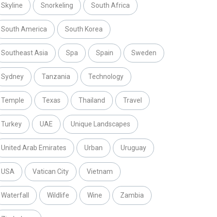
Skyline
Snorkeling
South Africa
South America
South Korea
Southeast Asia
Spa
Spain
Sweden
Sydney
Tanzania
Technology
Temple
Texas
Thailand
Travel
Turkey
UAE
Unique Landscapes
United Arab Emirates
Urban
Uruguay
USA
Vatican City
Vietnam
Waterfall
Wildlife
Wine
Zambia