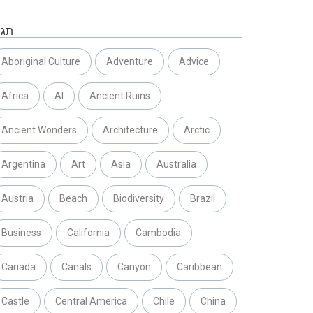
תגי
Aboriginal Culture
Adventure
Advice
Africa
AI
Ancient Ruins
Ancient Wonders
Architecture
Arctic
Argentina
Art
Asia
Australia
Austria
Beach
Biodiversity
Brazil
Business
California
Cambodia
Canada
Canals
Canyon
Caribbean
Castle
Central America
Chile
China