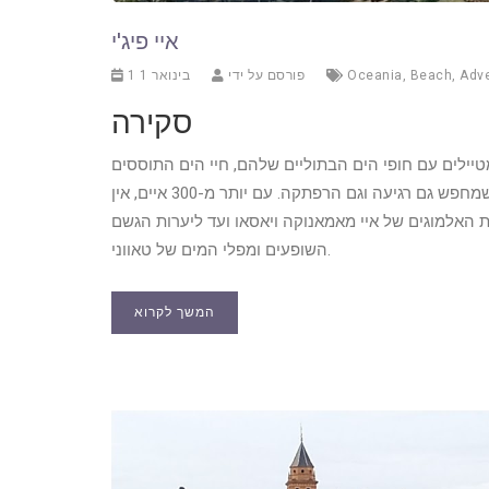
איי פיג'י
Adv
,
Beach
,
Oceania
פורסם על ידי
1 בינואר 1
סקירה
מטיילים עם חופי הים הבתוליים שלהם, חיי הים התוססים
ותרבותם המכניסה. גן עדן טרופי זה הוא יעד חלומי עבור מי שמחפש גם רגיעה וגם הרפתקה. עם יותר מ-300 איים, אין
ת האלמוגים של איי מאמאנוקה ויאסאו ועד ליערות הגשם
השופעים ומפלי המים של טאווני.
המשך לקרוא