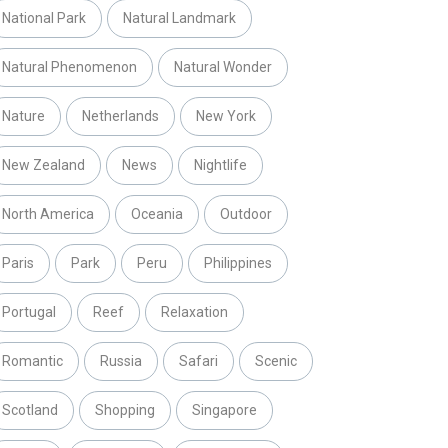
National Park
Natural Landmark
Natural Phenomenon
Natural Wonder
Nature
Netherlands
New York
New Zealand
News
Nightlife
North America
Oceania
Outdoor
Paris
Park
Peru
Philippines
Portugal
Reef
Relaxation
Romantic
Russia
Safari
Scenic
Scotland
Shopping
Singapore