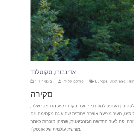
אדינבורו, סקוטלנד
His
,
Scotland
,
Europe
פורסם על ידי
1 בינואר 1
סקירה
קה בין העתיק למודרני. ידועה בקו הרקיע הדרמטי שלה,
סיט, העיר מציעה אווירה ייחודית שהיא גם מקסימה וגם
ה יפה לעיר החדשה הג’ורג’יאנית, שתיהן מוכרות כאתר
מורשת עולמית של אונסק"ו.