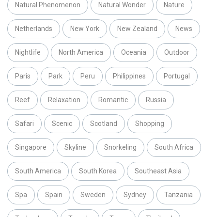
Natural Phenomenon
Natural Wonder
Nature
Netherlands
New York
New Zealand
News
Nightlife
North America
Oceania
Outdoor
Paris
Park
Peru
Philippines
Portugal
Reef
Relaxation
Romantic
Russia
Safari
Scenic
Scotland
Shopping
Singapore
Skyline
Snorkeling
South Africa
South America
South Korea
Southeast Asia
Spa
Spain
Sweden
Sydney
Tanzania