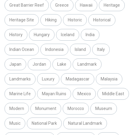
Great Barrier Reef
Greece
Hawaii
Heritage
Heritage Site
Hiking
Historic
Historical
History
Hungary
Iceland
India
Indian Ocean
Indonesia
Island
Italy
Japan
Jordan
Lake
Landmark
Landmarks
Luxury
Madagascar
Malaysia
Marine Life
Mayan Ruins
Mexico
Middle East
Modern
Monument
Morocco
Museum
Music
National Park
Natural Landmark