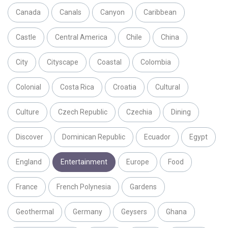
Canada
Canals
Canyon
Caribbean
Castle
Central America
Chile
China
City
Cityscape
Coastal
Colombia
Colonial
Costa Rica
Croatia
Cultural
Culture
Czech Republic
Czechia
Dining
Discover
Dominican Republic
Ecuador
Egypt
England
Entertainment
Europe
Food
France
French Polynesia
Gardens
Geothermal
Germany
Geysers
Ghana