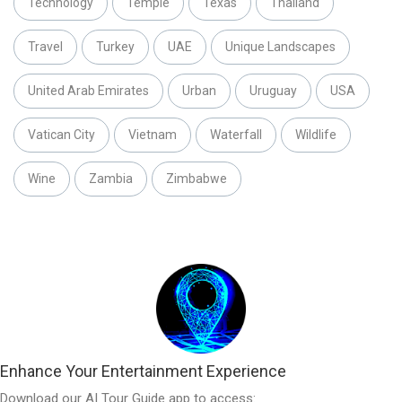
Technology
Temple
Texas
Thailand
Travel
Turkey
UAE
Unique Landscapes
United Arab Emirates
Urban
Uruguay
USA
Vatican City
Vietnam
Waterfall
Wildlife
Wine
Zambia
Zimbabwe
Enhance Your Entertainment Experience
Download our AI Tour Guide app to access: