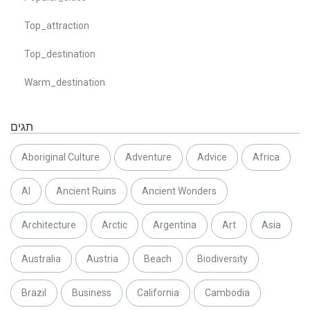
Top_attraction
Top_destination
Warm_destination
תגים
Aboriginal Culture
Adventure
Advice
Africa
AI
Ancient Ruins
Ancient Wonders
Architecture
Arctic
Argentina
Art
Asia
Australia
Austria
Beach
Biodiversity
Brazil
Business
California
Cambodia