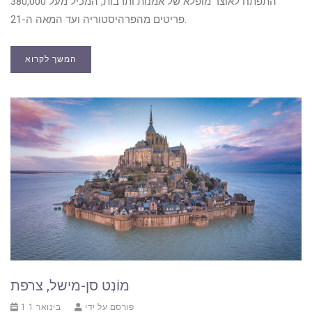
התפתח לאוצר מופלא של אמנות ותרבות, המכיל מעל 380,000
פריטים מהפרהיסטוריה ועד המאה ה-21.
המשך לקרוא
מוֹנְט סן-מישל, צרפת
פורסם על ידי
1 בינואר 1