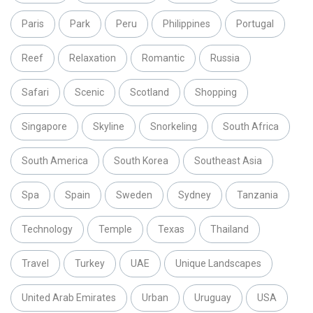
Paris
Park
Peru
Philippines
Portugal
Reef
Relaxation
Romantic
Russia
Safari
Scenic
Scotland
Shopping
Singapore
Skyline
Snorkeling
South Africa
South America
South Korea
Southeast Asia
Spa
Spain
Sweden
Sydney
Tanzania
Technology
Temple
Texas
Thailand
Travel
Turkey
UAE
Unique Landscapes
United Arab Emirates
Urban
Uruguay
USA