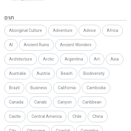
תגים
Aboriginal Culture
Adventure
Advice
Africa
AI
Ancient Ruins
Ancient Wonders
Architecture
Arctic
Argentina
Art
Asia
Australia
Austria
Beach
Biodiversity
Brazil
Business
California
Cambodia
Canada
Canals
Canyon
Caribbean
Castle
Central America
Chile
China
City
Cityscape
Coastal
Colombia