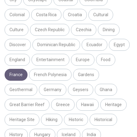
Colonial
Costa Rica
Croatia
Cultural
Culture
Czech Republic
Czechia
Dining
Discover
Dominican Republic
Ecuador
Egypt
England
Entertainment
Europe
Food
France
French Polynesia
Gardens
Geothermal
Germany
Geysers
Ghana
Great Barrier Reef
Greece
Hawaii
Heritage
Heritage Site
Hiking
Historic
Historical
History
Hungary
Iceland
India