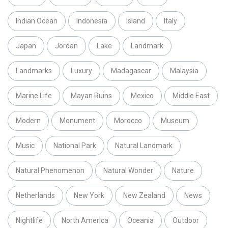
Indian Ocean
Indonesia
Island
Italy
Japan
Jordan
Lake
Landmark
Landmarks
Luxury
Madagascar
Malaysia
Marine Life
Mayan Ruins
Mexico
Middle East
Modern
Monument
Morocco
Museum
Music
National Park
Natural Landmark
Natural Phenomenon
Natural Wonder
Nature
Netherlands
New York
New Zealand
News
Nightlife
North America
Oceania
Outdoor