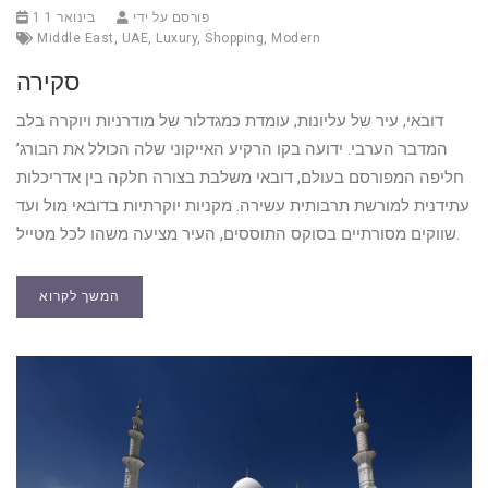
פורסם על ידי
1 בינואר 1
Middle East
,
UAE
,
Luxury
,
Shopping
,
Modern
סקירה
דובאי, עיר של עליונות, עומדת כמגדלור של מודרניות ויוקרה בלב
המדבר הערבי. ידועה בקו הרקיע האייקוני שלה הכולל את הבורג’
חליפה המפורסם בעולם, דובאי משלבת בצורה חלקה בין אדריכלות
עתידנית למורשת תרבותית עשירה. מקניות יוקרתיות בדובאי מול ועד
שווקים מסורתיים בסוקס התוססים, העיר מציעה משהו לכל מטייל.
המשך לקרוא