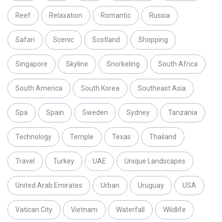
Reef
Relaxation
Romantic
Russia
Safari
Scenic
Scotland
Shopping
Singapore
Skyline
Snorkeling
South Africa
South America
South Korea
Southeast Asia
Spa
Spain
Sweden
Sydney
Tanzania
Technology
Temple
Texas
Thailand
Travel
Turkey
UAE
Unique Landscapes
United Arab Emirates
Urban
Uruguay
USA
Vatican City
Vietnam
Waterfall
Wildlife