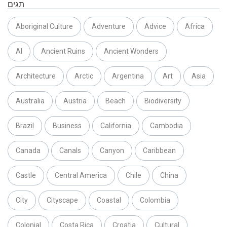
תגים
Aboriginal Culture
Adventure
Advice
Africa
AI
Ancient Ruins
Ancient Wonders
Architecture
Arctic
Argentina
Art
Asia
Australia
Austria
Beach
Biodiversity
Brazil
Business
California
Cambodia
Canada
Canals
Canyon
Caribbean
Castle
Central America
Chile
China
City
Cityscape
Coastal
Colombia
Colonial
Costa Rica
Croatia
Cultural