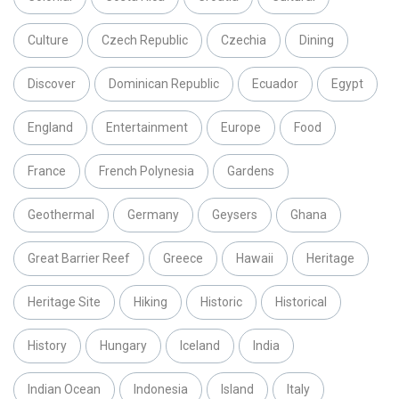
Culture
Czech Republic
Czechia
Dining
Discover
Dominican Republic
Ecuador
Egypt
England
Entertainment
Europe
Food
France
French Polynesia
Gardens
Geothermal
Germany
Geysers
Ghana
Great Barrier Reef
Greece
Hawaii
Heritage
Heritage Site
Hiking
Historic
Historical
History
Hungary
Iceland
India
Indian Ocean
Indonesia
Island
Italy