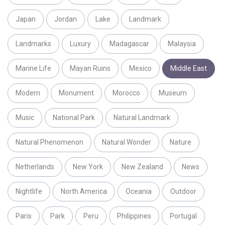
Japan
Jordan
Lake
Landmark
Landmarks
Luxury
Madagascar
Malaysia
Marine Life
Mayan Ruins
Mexico
Middle East
Modern
Monument
Morocco
Museum
Music
National Park
Natural Landmark
Natural Phenomenon
Natural Wonder
Nature
Netherlands
New York
New Zealand
News
Nightlife
North America
Oceania
Outdoor
Paris
Park
Peru
Philippines
Portugal