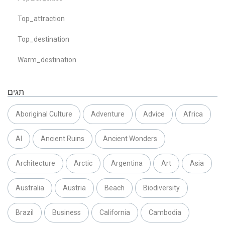
Top_attraction
Top_destination
Warm_destination
תגים
Aboriginal Culture
Adventure
Advice
Africa
AI
Ancient Ruins
Ancient Wonders
Architecture
Arctic
Argentina
Art
Asia
Australia
Austria
Beach
Biodiversity
Brazil
Business
California
Cambodia