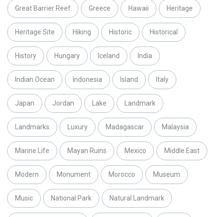
Great Barrier Reef
Greece
Hawaii
Heritage
Heritage Site
Hiking
Historic
Historical
History
Hungary
Iceland
India
Indian Ocean
Indonesia
Island
Italy
Japan
Jordan
Lake
Landmark
Landmarks
Luxury
Madagascar
Malaysia
Marine Life
Mayan Ruins
Mexico
Middle East
Modern
Monument
Morocco
Museum
Music
National Park
Natural Landmark