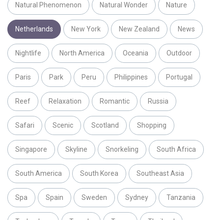
Natural Phenomenon
Natural Wonder
Nature
Netherlands
New York
New Zealand
News
Nightlife
North America
Oceania
Outdoor
Paris
Park
Peru
Philippines
Portugal
Reef
Relaxation
Romantic
Russia
Safari
Scenic
Scotland
Shopping
Singapore
Skyline
Snorkeling
South Africa
South America
South Korea
Southeast Asia
Spa
Spain
Sweden
Sydney
Tanzania