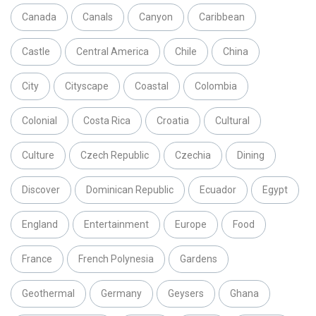
Canada
Canals
Canyon
Caribbean
Castle
Central America
Chile
China
City
Cityscape
Coastal
Colombia
Colonial
Costa Rica
Croatia
Cultural
Culture
Czech Republic
Czechia
Dining
Discover
Dominican Republic
Ecuador
Egypt
England
Entertainment
Europe
Food
France
French Polynesia
Gardens
Geothermal
Germany
Geysers
Ghana