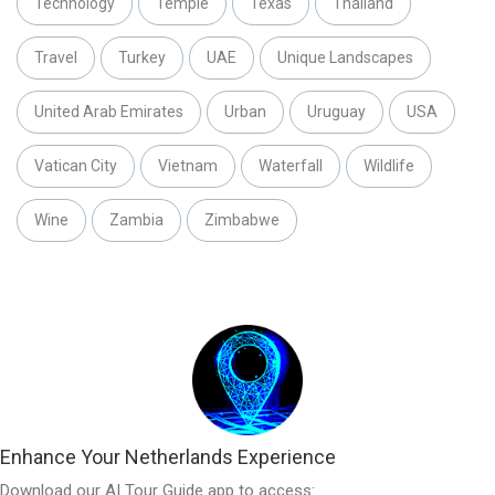
Technology
Temple
Texas
Thailand
Travel
Turkey
UAE
Unique Landscapes
United Arab Emirates
Urban
Uruguay
USA
Vatican City
Vietnam
Waterfall
Wildlife
Wine
Zambia
Zimbabwe
Enhance Your Netherlands Experience
Download our AI Tour Guide app to access: