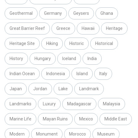
Geothermal
Germany
Geysers
Ghana
Great Barrier Reef
Greece
Hawaii
Heritage
Heritage Site
Hiking
Historic
Historical
History
Hungary
Iceland
India
Indian Ocean
Indonesia
Island
Italy
Japan
Jordan
Lake
Landmark
Landmarks
Luxury
Madagascar
Malaysia
Marine Life
Mayan Ruins
Mexico
Middle East
Modern
Monument
Morocco
Museum