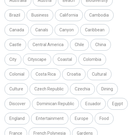
Australia
Austria
Beach
Biodiversity
Brazil
Business
California
Cambodia
Canada
Canals
Canyon
Caribbean
Castle
Central America
Chile
China
City
Cityscape
Coastal
Colombia
Colonial
Costa Rica
Croatia
Cultural
Culture
Czech Republic
Czechia
Dining
Discover
Dominican Republic
Ecuador
Egypt
England
Entertainment
Europe
Food
France
French Polynesia
Gardens