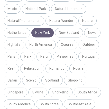
Music
National Park
Natural Landmark
Natural Phenomenon
Natural Wonder
Nature
Netherlands
New York
New Zealand
News
Nightlife
North America
Oceania
Outdoor
Paris
Park
Peru
Philippines
Portugal
Reef
Relaxation
Romantic
Russia
Safari
Scenic
Scotland
Shopping
Singapore
Skyline
Snorkeling
South Africa
South America
South Korea
Southeast Asia