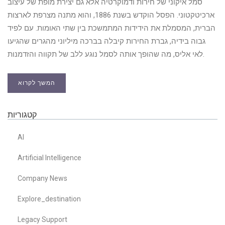
סמל איקוני של חירות ודמוקרטיה אלא גם יצירת מופת של עיצוב
ארכיטקטוני. הפסל הוקדש בשנת 1886, והוא מתנה מצרפת לארצות
הברית, המסמלת את הידידות המתמשכת בין שתי האומות. עם לפיד
גבוה בידיה, גברת החירות קיבלה בברכה מיליוני מהגרים שהגיעו
לאי אליס, מה שהופך אותה לסמל נוגע ללב של תקווה והזדמנות.
המשך לקרוא
קטגוריות
AI
Artificial Intelligence
Company News
Explore_destination
Legacy Support