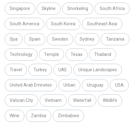
Singapore
Skyline
Snorkeling
South Africa
South America
South Korea
Southeast Asia
Spa
Spain
Sweden
Sydney
Tanzania
Technology
Temple
Texas
Thailand
Travel
Turkey
UAE
Unique Landscapes
United Arab Emirates
Urban
Uruguay
USA
Vatican City
Vietnam
Waterfall
Wildlife
Wine
Zambia
Zimbabwe