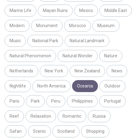
Marine Life
Mayan Ruins
Mexico
Middle East
Modern
Monument
Morocco
Museum
Music
National Park
Natural Landmark
Natural Phenomenon
Natural Wonder
Nature
Netherlands
New York
New Zealand
News
Nightlife
North America
Oceania
Outdoor
Paris
Park
Peru
Philippines
Portugal
Reef
Relaxation
Romantic
Russia
Safari
Scenic
Scotland
Shopping