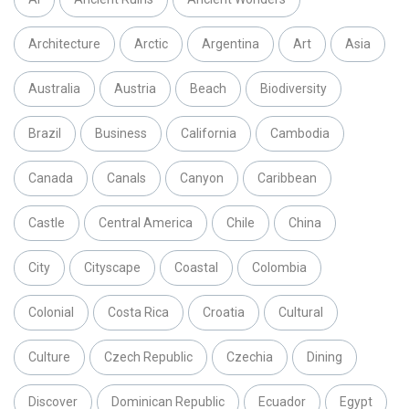
Architecture
Arctic
Argentina
Art
Asia
Australia
Austria
Beach
Biodiversity
Brazil
Business
California
Cambodia
Canada
Canals
Canyon
Caribbean
Castle
Central America
Chile
China
City
Cityscape
Coastal
Colombia
Colonial
Costa Rica
Croatia
Cultural
Culture
Czech Republic
Czechia
Dining
Discover
Dominican Republic
Ecuador
Egypt