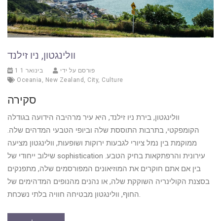
וולינגטון, ניו זילנד
פורסם על ידי
1 בינואר 1
Oceania
,
New Zealand
,
City
,
Culture
סקירה
וולינגטון, בירת ניו זילנד, היא עיר מרהיבה הידועה בגודלה
הקומפקטי, בתרבות התוססת שלה וביופי הטבעי המדהים שלה.
ממוקמת בין נמל ציורי לגבעות ירוקות ושופעות, וולינגטון מציעה
שילוב ייחודי של sophistication עירונית והרפתקאות בחיק הטבע.
בין אם אתם חוקרים את המוזיאונים המפורסמים שלה, מתפנקים
בסצנת הקולינריה השוקקת שלה, או נהנים מהנופים המדהימים של
החוף, וולינגטון מבטיחה חוויה בלתי נשכחת.