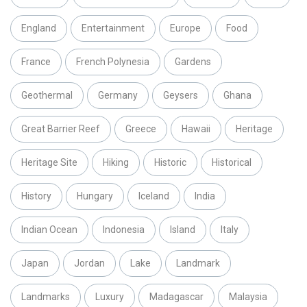
England
Entertainment
Europe
Food
France
French Polynesia
Gardens
Geothermal
Germany
Geysers
Ghana
Great Barrier Reef
Greece
Hawaii
Heritage
Heritage Site
Hiking
Historic
Historical
History
Hungary
Iceland
India
Indian Ocean
Indonesia
Island
Italy
Japan
Jordan
Lake
Landmark
Landmarks
Luxury
Madagascar
Malaysia