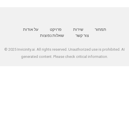
תמחור
שירות
פרויקט
על אודות
צור קשר
שאלות נפוצות
© 2025 Invicinity.ai. All rights reserved. Unauthorized use is prohibited. AI
generated content. Please check critical information.