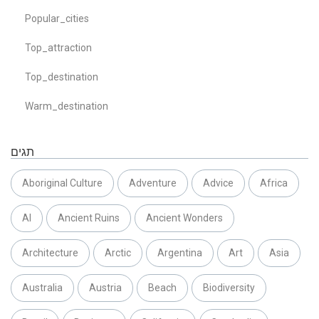
Popular_cities
Top_attraction
Top_destination
Warm_destination
תגים
Aboriginal Culture
Adventure
Advice
Africa
AI
Ancient Ruins
Ancient Wonders
Architecture
Arctic
Argentina
Art
Asia
Australia
Austria
Beach
Biodiversity