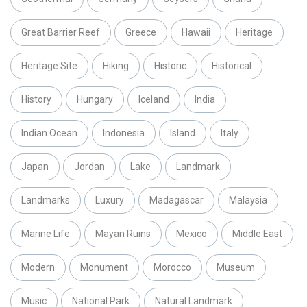
Great Barrier Reef
Greece
Hawaii
Heritage
Heritage Site
Hiking
Historic
Historical
History
Hungary
Iceland
India
Indian Ocean
Indonesia
Island
Italy
Japan
Jordan
Lake
Landmark
Landmarks
Luxury
Madagascar
Malaysia
Marine Life
Mayan Ruins
Mexico
Middle East
Modern
Monument
Morocco
Museum
Music
National Park
Natural Landmark