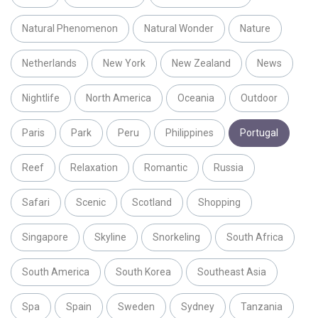
Natural Phenomenon
Natural Wonder
Nature
Netherlands
New York
New Zealand
News
Nightlife
North America
Oceania
Outdoor
Paris
Park
Peru
Philippines
Portugal
Reef
Relaxation
Romantic
Russia
Safari
Scenic
Scotland
Shopping
Singapore
Skyline
Snorkeling
South Africa
South America
South Korea
Southeast Asia
Spa
Spain
Sweden
Sydney
Tanzania