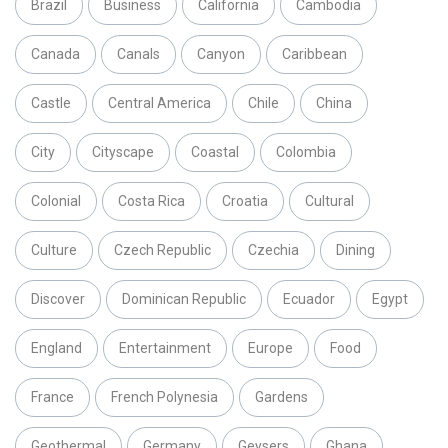
Brazil
Business
California
Cambodia
Canada
Canals
Canyon
Caribbean
Castle
Central America
Chile
China
City
Cityscape
Coastal
Colombia
Colonial
Costa Rica
Croatia
Cultural
Culture
Czech Republic
Czechia
Dining
Discover
Dominican Republic
Ecuador
Egypt
England
Entertainment
Europe
Food
France
French Polynesia
Gardens
Geothermal
Germany
Geysers
Ghana