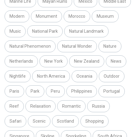
Marine Life
Mayan Ruins
Mexico
Middle East
Modern
Monument
Morocco
Museum
Music
National Park
Natural Landmark
Natural Phenomenon
Natural Wonder
Nature
Netherlands
New York
New Zealand
News
Nightlife
North America
Oceania
Outdoor
Paris
Park
Peru
Philippines
Portugal
Reef
Relaxation
Romantic
Russia
Safari
Scenic
Scotland
Shopping
Singapore
Skyline
Snorkeling
South Africa