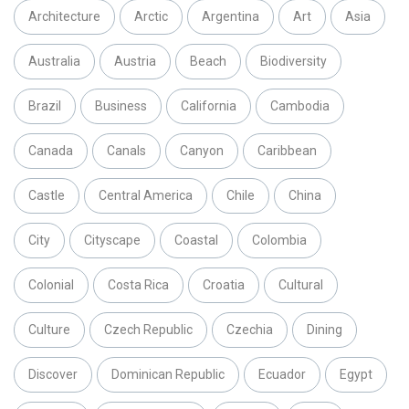
Architecture
Arctic
Argentina
Art
Asia
Australia
Austria
Beach
Biodiversity
Brazil
Business
California
Cambodia
Canada
Canals
Canyon
Caribbean
Castle
Central America
Chile
China
City
Cityscape
Coastal
Colombia
Colonial
Costa Rica
Croatia
Cultural
Culture
Czech Republic
Czechia
Dining
Discover
Dominican Republic
Ecuador
Egypt