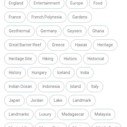
England
Entertainment
Europe
Food
France
French Polynesia
Gardens
Geothermal
Germany
Geysers
Ghana
Great Barrier Reef
Greece
Hawaii
Heritage
Heritage Site
Hiking
Historic
Historical
History
Hungary
Iceland
India
Indian Ocean
Indonesia
Island
Italy
Japan
Jordan
Lake
Landmark
Landmarks
Luxury
Madagascar
Malaysia