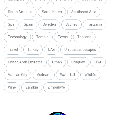
South America
South Korea
Southeast Asia
Spa
Spain
Sweden
Sydney
Tanzania
Technology
Temple
Texas
Thailand
Travel
Turkey
UAE
Unique Landscapes
United Arab Emirates
Urban
Uruguay
USA
Vatican City
Vietnam
Waterfall
Wildlife
Wine
Zambia
Zimbabwe