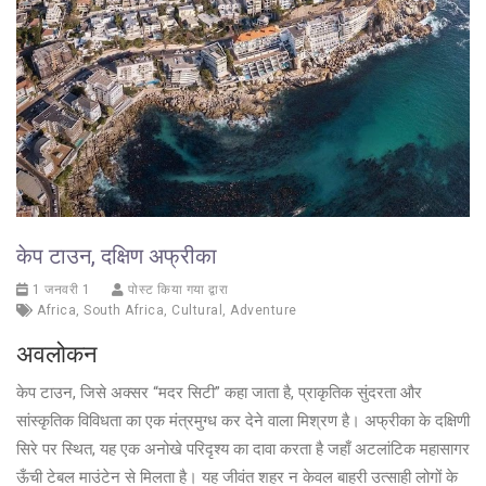
केप टाउन, दक्षिण अफ्रीका
1 जनवरी 1
पोस्ट किया गया द्वारा
Africa
,
South Africa
,
Cultural
,
Adventure
अवलोकन
केप टाउन, जिसे अक्सर “मदर सिटी” कहा जाता है, प्राकृतिक सुंदरता और
सांस्कृतिक विविधता का एक मंत्रमुग्ध कर देने वाला मिश्रण है। अफ्रीका के दक्षिणी
सिरे पर स्थित, यह एक अनोखे परिदृश्य का दावा करता है जहाँ अटलांटिक महासागर
ऊँची टेबल माउंटेन से मिलता है। यह जीवंत शहर न केवल बाहरी उत्साही लोगों के