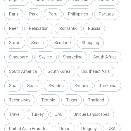
Paris
Park
Peru
Philippines
Portugal
Reef
Relaxation
Romantic
Russia
Safari
Scenic
Scotland
Shopping
Singapore
Skyline
Snorkeling
South Africa
South America
South Korea
Southeast Asia
Spa
Spain
Sweden
Sydney
Tanzania
Technology
Temple
Texas
Thailand
Travel
Turkey
UAE
Unique Landscapes
United Arab Emirates
Urban
Uruguay
USA