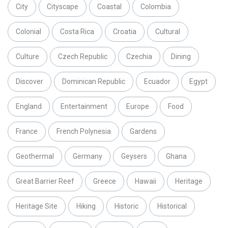
City
Cityscape
Coastal
Colombia
Colonial
Costa Rica
Croatia
Cultural
Culture
Czech Republic
Czechia
Dining
Discover
Dominican Republic
Ecuador
Egypt
England
Entertainment
Europe
Food
France
French Polynesia
Gardens
Geothermal
Germany
Geysers
Ghana
Great Barrier Reef
Greece
Hawaii
Heritage
Heritage Site
Hiking
Historic
Historical