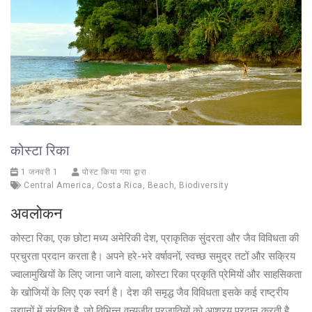
कोस्टा रिका
1 जनवरी 1
पोस्ट किया गया द्वारा
Central America
,
Costa Rica
,
Beach
,
Biodiversity
अवलोकन
कोस्टा रिका, एक छोटा मध्य अमेरिकी देश, प्राकृतिक सुंदरता और जैव विविधता की
प्रचुरता प्रदान करता है। अपने हरे-भरे वर्षावनों, स्वच्छ समुद्र तटों और सक्रिय
ज्वालामुखियों के लिए जाना जाने वाला, कोस्टा रिका प्रकृति प्रेमियों और साहसिकता
के खोजियों के लिए एक स्वर्ग है। देश की समृद्ध जैव विविधता इसके कई राष्ट्रीय
उद्यानों में संरक्षित है, जो विभिन्न वन्यजीव प्रजातियों को आश्रय प्रदान करती है,