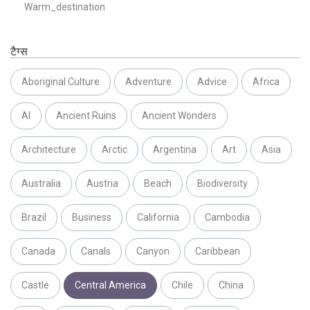
Warm_destination
टैग्स
Aboriginal Culture
Adventure
Advice
Africa
AI
Ancient Ruins
Ancient Wonders
Architecture
Arctic
Argentina
Art
Asia
Australia
Austria
Beach
Biodiversity
Brazil
Business
California
Cambodia
Canada
Canals
Canyon
Caribbean
Castle
Central America
Chile
China