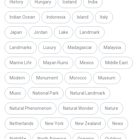
History
Hungary
Iceland
India
Indian Ocean
Indonesia
Island
Italy
Japan
Jordan
Lake
Landmark
Landmarks
Luxury
Madagascar
Malaysia
Marine Life
Mayan Ruins
Mexico
Middle East
Modern
Monument
Morocco
Museum
Music
National Park
Natural Landmark
Natural Phenomenon
Natural Wonder
Nature
Netherlands
New York
New Zealand
News
Nightlife
North America
Oceania
Outdoor