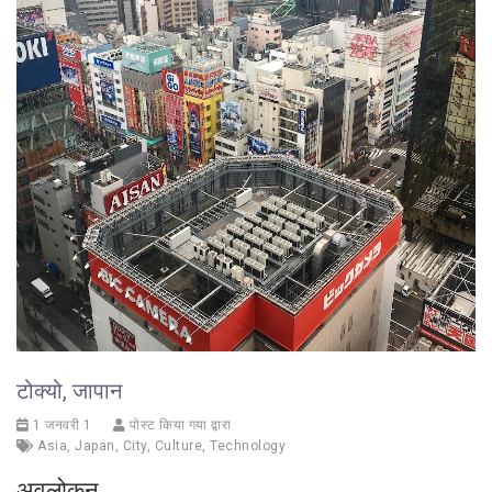
टोक्यो, जापान
1 जनवरी 1
पोस्ट किया गया द्वारा
Asia
,
Japan
,
City
,
Culture
,
Technology
अवलोकन