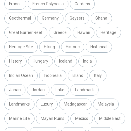
France
French Polynesia
Gardens
Geothermal
Germany
Geysers
Ghana
Great Barrier Reef
Greece
Hawaii
Heritage
Heritage Site
Hiking
Historic
Historical
History
Hungary
Iceland
India
Indian Ocean
Indonesia
Island
Italy
Japan
Jordan
Lake
Landmark
Landmarks
Luxury
Madagascar
Malaysia
Marine Life
Mayan Ruins
Mexico
Middle East