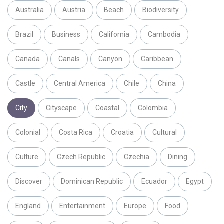
Australia
Austria
Beach
Biodiversity
Brazil
Business
California
Cambodia
Canada
Canals
Canyon
Caribbean
Castle
Central America
Chile
China
City
Cityscape
Coastal
Colombia
Colonial
Costa Rica
Croatia
Cultural
Culture
Czech Republic
Czechia
Dining
Discover
Dominican Republic
Ecuador
Egypt
England
Entertainment
Europe
Food