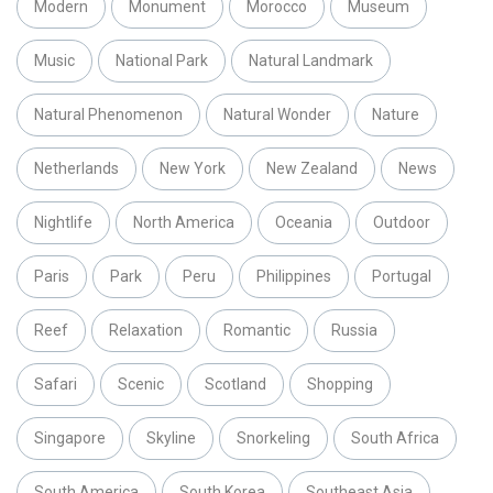
Modern
Monument
Morocco
Museum
Music
National Park
Natural Landmark
Natural Phenomenon
Natural Wonder
Nature
Netherlands
New York
New Zealand
News
Nightlife
North America
Oceania
Outdoor
Paris
Park
Peru
Philippines
Portugal
Reef
Relaxation
Romantic
Russia
Safari
Scenic
Scotland
Shopping
Singapore
Skyline
Snorkeling
South Africa
South America
South Korea
Southeast Asia