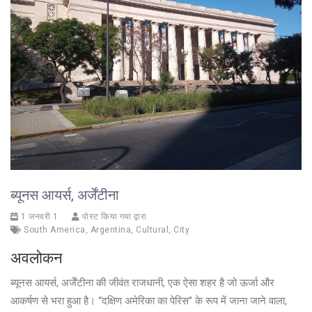
ब्यूनस आयर्स, अर्जेंटीना
1 जनवरी 1
पोस्ट किया गया द्वारा
South America
,
Argentina
,
Cultural
,
City
अवलोकन
ब्यूनस आयर्स, अर्जेंटीना की जीवंत राजधानी, एक ऐसा शहर है जो ऊर्जा और
आकर्षण से भरा हुआ है। “दक्षिण अमेरिका का पेरिस” के रूप में जाना जाने वाला,