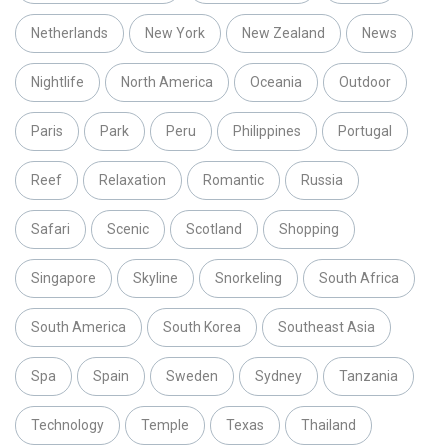
Netherlands
New York
New Zealand
News
Nightlife
North America
Oceania
Outdoor
Paris
Park
Peru
Philippines
Portugal
Reef
Relaxation
Romantic
Russia
Safari
Scenic
Scotland
Shopping
Singapore
Skyline
Snorkeling
South Africa
South America
South Korea
Southeast Asia
Spa
Spain
Sweden
Sydney
Tanzania
Technology
Temple
Texas
Thailand