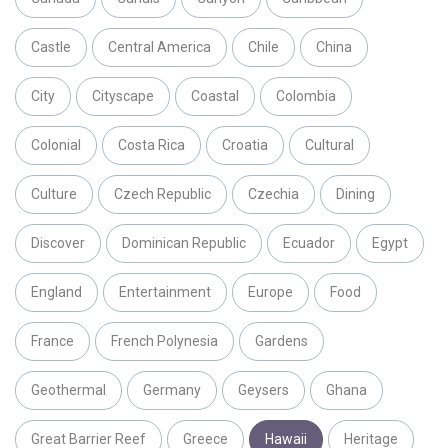
Castle
Central America
Chile
China
City
Cityscape
Coastal
Colombia
Colonial
Costa Rica
Croatia
Cultural
Culture
Czech Republic
Czechia
Dining
Discover
Dominican Republic
Ecuador
Egypt
England
Entertainment
Europe
Food
France
French Polynesia
Gardens
Geothermal
Germany
Geysers
Ghana
Great Barrier Reef
Greece
Hawaii
Heritage