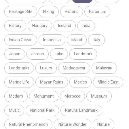
Heritage Site
Hiking
Historic
Historical
History
Hungary
Iceland
India
Indian Ocean
Indonesia
Island
Italy
Japan
Jordan
Lake
Landmark
Landmarks
Luxury
Madagascar
Malaysia
Marine Life
Mayan Ruins
Mexico
Middle East
Modern
Monument
Morocco
Museum
Music
National Park
Natural Landmark
Natural Phenomenon
Natural Wonder
Nature