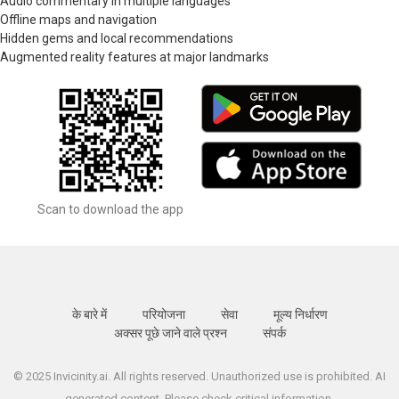
Audio commentary in multiple languages
Offline maps and navigation
Hidden gems and local recommendations
Augmented reality features at major landmarks
Scan to download the app
के बारे में
परियोजना
सेवा
मूल्य निर्धारण
अक्सर पूछे जाने वाले प्रश्न
संपर्क
© 2025 Invicinity.ai. All rights reserved. Unauthorized use is prohibited. AI
generated content. Please check critical information.