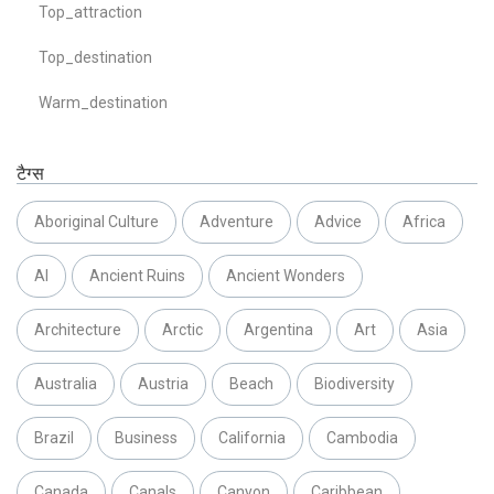
Top_attraction
Top_destination
Warm_destination
टैग्स
Aboriginal Culture
Adventure
Advice
Africa
AI
Ancient Ruins
Ancient Wonders
Architecture
Arctic
Argentina
Art
Asia
Australia
Austria
Beach
Biodiversity
Brazil
Business
California
Cambodia
Canada
Canals
Canyon
Caribbean