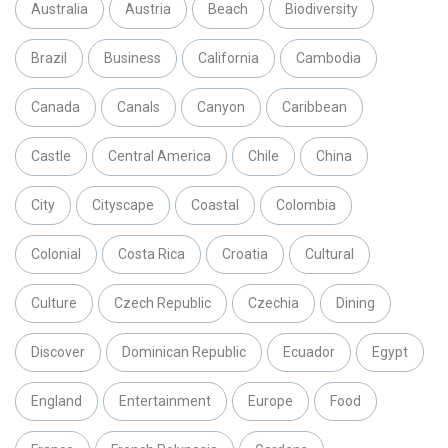
Australia
Austria
Beach
Biodiversity
Brazil
Business
California
Cambodia
Canada
Canals
Canyon
Caribbean
Castle
Central America
Chile
China
City
Cityscape
Coastal
Colombia
Colonial
Costa Rica
Croatia
Cultural
Culture
Czech Republic
Czechia
Dining
Discover
Dominican Republic
Ecuador
Egypt
England
Entertainment
Europe
Food