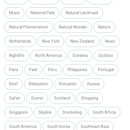
Music
National Park
Natural Landmark
Natural Phenomenon
Natural Wonder
Nature
Netherlands
New York
New Zealand
News
Nightlife
North America
Oceania
Outdoor
Paris
Park
Peru
Philippines
Portugal
Reef
Relaxation
Romantic
Russia
Safari
Scenic
Scotland
Shopping
Singapore
Skyline
Snorkeling
South Africa
South America
South Korea
Southeast Asia