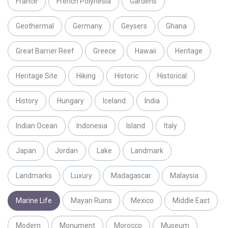
France
French Polynesia
Gardens
Geothermal
Germany
Geysers
Ghana
Great Barrier Reef
Greece
Hawaii
Heritage
Heritage Site
Hiking
Historic
Historical
History
Hungary
Iceland
India
Indian Ocean
Indonesia
Island
Italy
Japan
Jordan
Lake
Landmark
Landmarks
Luxury
Madagascar
Malaysia
Marine Life
Mayan Ruins
Mexico
Middle East
Modern
Monument
Morocco
Museum