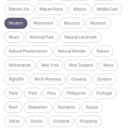
Marine Life
Mayan Ruins
Mexico
Middle East
Modern
Monument
Morocco
Museum
Music
National Park
Natural Landmark
Natural Phenomenon
Natural Wonder
Nature
Netherlands
New York
New Zealand
News
Nightlife
North America
Oceania
Outdoor
Paris
Park
Peru
Philippines
Portugal
Reef
Relaxation
Romantic
Russia
Safari
Scenic
Scotland
Shopping