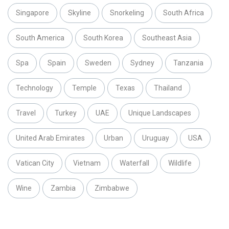
Singapore
Skyline
Snorkeling
South Africa
South America
South Korea
Southeast Asia
Spa
Spain
Sweden
Sydney
Tanzania
Technology
Temple
Texas
Thailand
Travel
Turkey
UAE
Unique Landscapes
United Arab Emirates
Urban
Uruguay
USA
Vatican City
Vietnam
Waterfall
Wildlife
Wine
Zambia
Zimbabwe