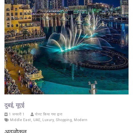
दुबई, यूएई
1 जनवरी 1
पोस्ट किया गया द्वारा
Middle East
,
UAE
,
Luxury
,
Shopping
,
Modern
अवलोकन