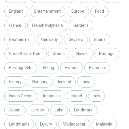
England
Entertainment
Europe
Food
France
French Polynesia
Gardens
Geothermal
Germany
Geysers
Ghana
Great Barrier Reef
Greece
Hawaii
Heritage
Heritage Site
Hiking
Historic
Historical
History
Hungary
Iceland
India
Indian Ocean
Indonesia
Island
Italy
Japan
Jordan
Lake
Landmark
Landmarks
Luxury
Madagascar
Malaysia