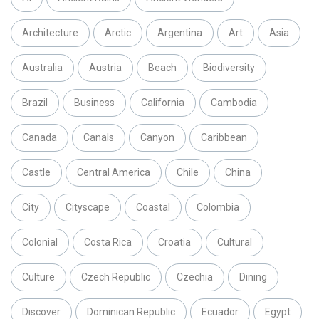
Architecture
Arctic
Argentina
Art
Asia
Australia
Austria
Beach
Biodiversity
Brazil
Business
California
Cambodia
Canada
Canals
Canyon
Caribbean
Castle
Central America
Chile
China
City
Cityscape
Coastal
Colombia
Colonial
Costa Rica
Croatia
Cultural
Culture
Czech Republic
Czechia
Dining
Discover
Dominican Republic
Ecuador
Egypt