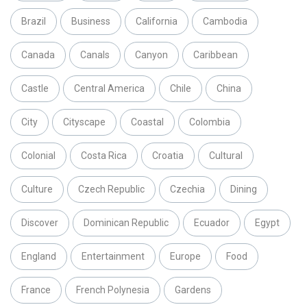
Brazil
Business
California
Cambodia
Canada
Canals
Canyon
Caribbean
Castle
Central America
Chile
China
City
Cityscape
Coastal
Colombia
Colonial
Costa Rica
Croatia
Cultural
Culture
Czech Republic
Czechia
Dining
Discover
Dominican Republic
Ecuador
Egypt
England
Entertainment
Europe
Food
France
French Polynesia
Gardens