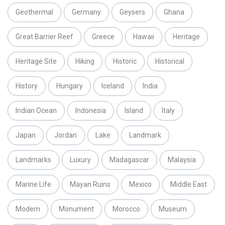
Geothermal
Germany
Geysers
Ghana
Great Barrier Reef
Greece
Hawaii
Heritage
Heritage Site
Hiking
Historic
Historical
History
Hungary
Iceland
India
Indian Ocean
Indonesia
Island
Italy
Japan
Jordan
Lake
Landmark
Landmarks
Luxury
Madagascar
Malaysia
Marine Life
Mayan Ruins
Mexico
Middle East
Modern
Monument
Morocco
Museum