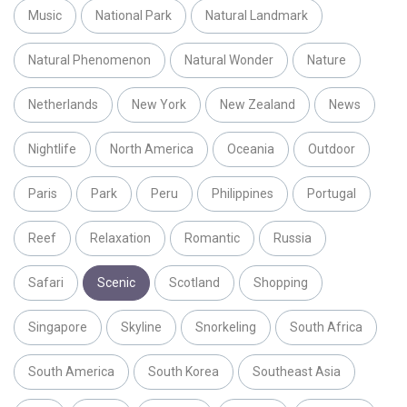
Music
National Park
Natural Landmark
Natural Phenomenon
Natural Wonder
Nature
Netherlands
New York
New Zealand
News
Nightlife
North America
Oceania
Outdoor
Paris
Park
Peru
Philippines
Portugal
Reef
Relaxation
Romantic
Russia
Safari
Scenic
Scotland
Shopping
Singapore
Skyline
Snorkeling
South Africa
South America
South Korea
Southeast Asia