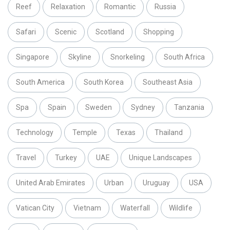
Reef
Relaxation
Romantic
Russia
Safari
Scenic
Scotland
Shopping
Singapore
Skyline
Snorkeling
South Africa
South America
South Korea
Southeast Asia
Spa
Spain
Sweden
Sydney
Tanzania
Technology
Temple
Texas
Thailand
Travel
Turkey
UAE
Unique Landscapes
United Arab Emirates
Urban
Uruguay
USA
Vatican City
Vietnam
Waterfall
Wildlife