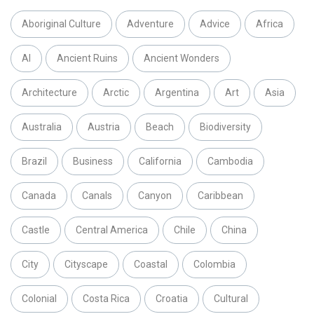
Aboriginal Culture
Adventure
Advice
Africa
AI
Ancient Ruins
Ancient Wonders
Architecture
Arctic
Argentina
Art
Asia
Australia
Austria
Beach
Biodiversity
Brazil
Business
California
Cambodia
Canada
Canals
Canyon
Caribbean
Castle
Central America
Chile
China
City
Cityscape
Coastal
Colombia
Colonial
Costa Rica
Croatia
Cultural