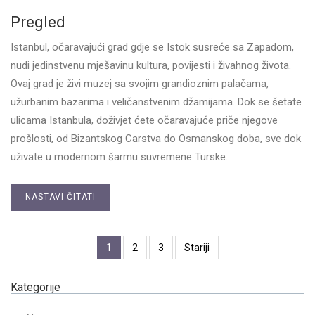
Pregled
Istanbul, očaravajući grad gdje se Istok susreće sa Zapadom,
nudi jedinstvenu mješavinu kultura, povijesti i živahnog života.
Ovaj grad je živi muzej sa svojim grandioznim palačama,
užurbanim bazarima i veličanstvenim džamijama. Dok se šetate
ulicama Istanbula, doživjet ćete očaravajuće priče njegove
prošlosti, od Bizantskog Carstva do Osmanskog doba, sve dok
uživate u modernom šarmu suvremene Turske.
NASTAVI ČITATI
1
2
3
Stariji
Kategorije