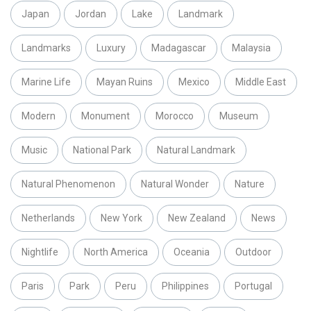
Japan
Jordan
Lake
Landmark
Landmarks
Luxury
Madagascar
Malaysia
Marine Life
Mayan Ruins
Mexico
Middle East
Modern
Monument
Morocco
Museum
Music
National Park
Natural Landmark
Natural Phenomenon
Natural Wonder
Nature
Netherlands
New York
New Zealand
News
Nightlife
North America
Oceania
Outdoor
Paris
Park
Peru
Philippines
Portugal