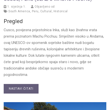
1. siječnja 1.
Objavljeno od
South America
,
Peru
,
Cultural
,
Historical
Pregled
Cusco, povijesna prijestolnica Inka, služi kao živahna vrata
prema poznatom Machu Picchuu. Smješten visoko u Andama,
ovaj UNESCO-ov spomenik svjetske baštine nudi bogatu
tapiseriju drevnih ruševina, kolonijalne arhitekture i živopisne
lokalne kulture. Dok lutate njegovim kamenim ulicama, otkrit
ćete grad koji besprijekorno spaja staro i novo, gdje se
tradicionalne andske običaje susreću s modernim
pogodnostima.
NASTAVI ČITATI