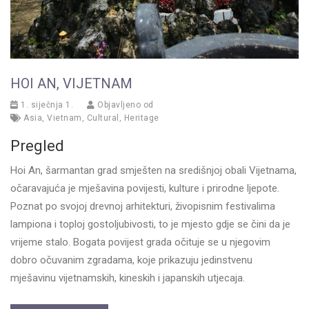
HOI AN, VIJETNAM
1. siječnja 1.
Objavljeno od
Asia
,
Vietnam
,
Cultural
,
Heritage
Pregled
Hoi An, šarmantan grad smješten na središnjoj obali Vijetnama,
očaravajuća je mješavina povijesti, kulture i prirodne ljepote.
Poznat po svojoj drevnoj arhitekturi, živopisnim festivalima
lampiona i toploj gostoljubivosti, to je mjesto gdje se čini da je
vrijeme stalo. Bogata povijest grada očituje se u njegovim
dobro očuvanim zgradama, koje prikazuju jedinstvenu
mješavinu vijetnamskih, kineskih i japanskih utjecaja.