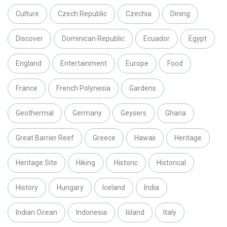
Culture
Czech Republic
Czechia
Dining
Discover
Dominican Republic
Ecuador
Egypt
England
Entertainment
Europe
Food
France
French Polynesia
Gardens
Geothermal
Germany
Geysers
Ghana
Great Barrier Reef
Greece
Hawaii
Heritage
Heritage Site
Hiking
Historic
Historical
History
Hungary
Iceland
India
Indian Ocean
Indonesia
Island
Italy