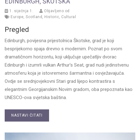
EDINBURGH, ŠKOTSKA
1. siječnja 1.
Objavljeno od
Europe
,
Scotland
,
Historic
,
Cultural
Pregled
Edinburgh, povijesna prijestolnica Škotske, grad je koji
besprijekorno spaja drevno s modernim. Poznat po svom
dramatičnom horizontu, koji uključuje upečatljiv dvorac
Edinburgh i izumrli vulkan Arthur’s Seat, grad nudi jedinstvenu
atmosferu koja je istovremeno šarmantna i osvježavajuća.
Ovdje se srednjovjekovni Stari grad lijepo kontrastira s
elegantnim Georgijanskim Novim gradom, oba prepoznata kao
UNESCO-ova svjetska baština.
NASTAVI ČITATI