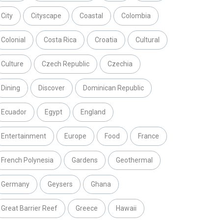
City
Cityscape
Coastal
Colombia
Colonial
Costa Rica
Croatia
Cultural
Culture
Czech Republic
Czechia
Dining
Discover
Dominican Republic
Ecuador
Egypt
England
Entertainment
Europe
Food
France
French Polynesia
Gardens
Geothermal
Germany
Geysers
Ghana
Great Barrier Reef
Greece
Hawaii