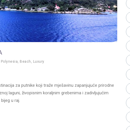
A
 Polynesia
,
Beach
,
Luxury
stinacija za putnike koji traže mješavinu zapanjujuće prirodne
znoj laguni, živopisnim koraljnim grebenima i zadivljujućim
ijeg u raj.