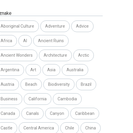
znake
Aboriginal Culture
Adventure
Advice
Africa
AI
Ancient Ruins
Ancient Wonders
Architecture
Arctic
Argentina
Art
Asia
Australia
Austria
Beach
Biodiversity
Brazil
Business
California
Cambodia
Canada
Canals
Canyon
Caribbean
Castle
Central America
Chile
China