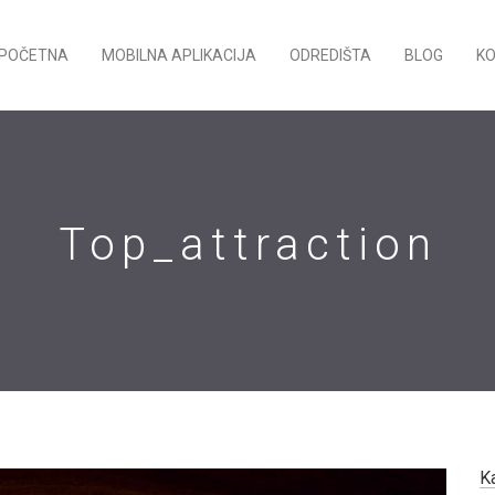
POČETNA
MOBILNA APLIKACIJA
ODREDIŠTA
BLOG
K
Top_attraction
K