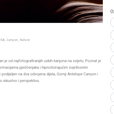
O
USA
,
Canyon
,
Nature
 je od najfotografiranijih uskih kanjona na svijetu. Poznat je
formacijama pješčenjaka i hipnotizirajućim svjetlosnim
odijeljen na dva odvojena dijela, Gornji Antelope Canyon i
o iskustvo i perspektivu.