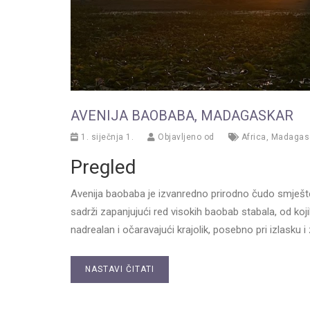
AVENIJA BAOBABA, MADAGASKAR
1. siječnja 1.
Objavljeno od
Africa
,
Madagas
Pregled
Avenija baobaba je izvanredno prirodno čudo smješt
sadrži zapanjujući red visokih baobab stabala, od koji
nadrealan i očaravajući krajolik, posebno pri izlasku 
NASTAVI ČITATI