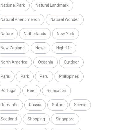
National Park
Natural Landmark
Natural Phenomenon
Natural Wonder
Nature
Netherlands
New York
New Zealand
News
Nightlife
North America
Oceania
Outdoor
Paris
Park
Peru
Philippines
Portugal
Reef
Relaxation
Romantic
Russia
Safari
Scenic
Scotland
Shopping
Singapore