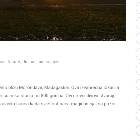
car
,
Nature
,
Unique Landscapes
eno blizu Morondave, Madagaskar. Ova izvanredna lokacija
h su neka starija od 800 godina. Ovi drevni divovi stvaraju
i zalasku sunca kada svjetlost baca magičan sjaj na prizor.