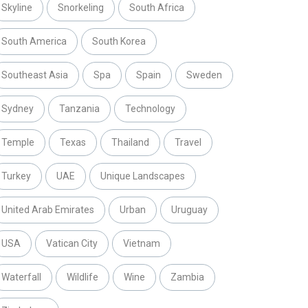
Skyline
Snorkeling
South Africa
South America
South Korea
Southeast Asia
Spa
Spain
Sweden
Sydney
Tanzania
Technology
Temple
Texas
Thailand
Travel
Turkey
UAE
Unique Landscapes
United Arab Emirates
Urban
Uruguay
USA
Vatican City
Vietnam
Waterfall
Wildlife
Wine
Zambia