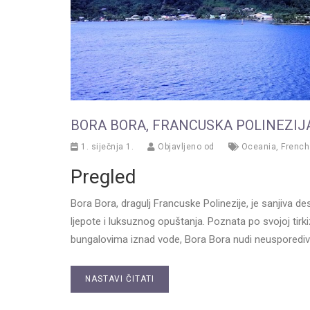
BORA BORA, FRANCUSKA POLINEZIJ
1. siječnja 1.
Objavljeno od
Oceania
,
French
Pregled
Bora Bora, dragulj Francuske Polinezije, je sanjiva de
ljepote i luksuznog opuštanja. Poznata po svojoj tirki
bungalovima iznad vode, Bora Bora nudi neusporediv b
NASTAVI ČITATI