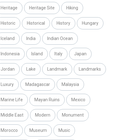
Heritage
Heritage Site
Hiking
Historic
Historical
History
Hungary
Iceland
India
Indian Ocean
Indonesia
Island
Italy
Japan
Jordan
Lake
Landmark
Landmarks
Luxury
Madagascar
Malaysia
Marine Life
Mayan Ruins
Mexico
Middle East
Modern
Monument
Morocco
Museum
Music