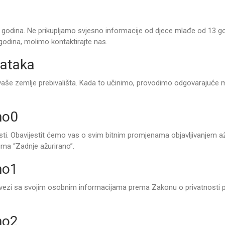
godina. Ne prikupljamo svjesno informacije od djece mlađe od 13 god
godina, molimo kontaktirajte nas.
dataka
vaše zemlje prebivališta. Kada to učinimo, provodimo odgovarajuće 
mo0
ti. Obavijestit ćemo vas o svim bitnim promjenama objavljivanjem ažu
uma “Zadnje ažurirano”.
mo1
 vezi sa svojim osobnim informacijama prema Zakonu o privatnosti p
mo2