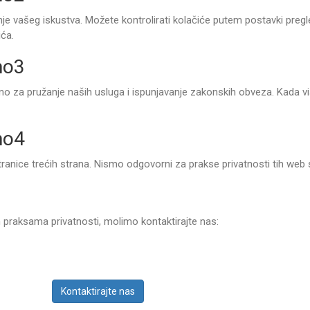
nje vašeg iskustva. Možete kontrolirati kolačiće putem postavki pregl
ića.
mo3
o za pružanje naših usluga i ispunjavanje zakonskih obveza. Kada vi
mo4
anice trećih strana. Nismo odgovorni za prakse privatnosti tih web 
im praksama privatnosti, molimo kontaktirajte nas:
Kontaktirajte nas