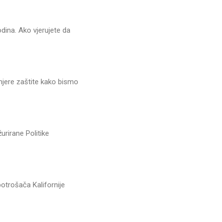
ina. Ako vjerujete da
mjere zaštite kako bismo
rirane Politike
otrošača Kalifornije