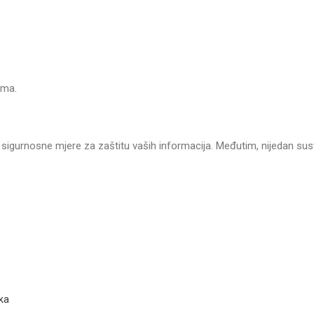
ama.
sigurnosne mjere za zaštitu vaših informacija. Međutim, nijedan sust
ka