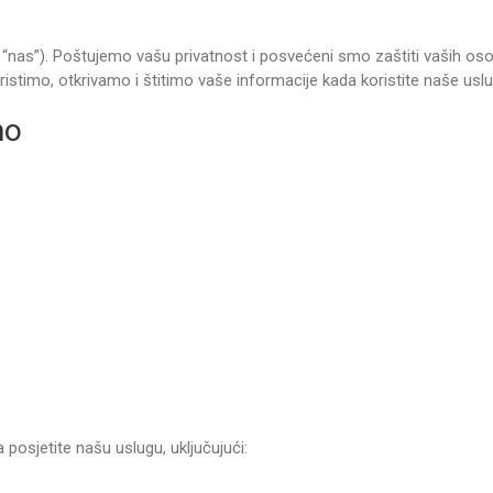
” ili “nas”). Poštujemo vašu privatnost i posvećeni smo zaštiti vaših o
oristimo, otkrivamo i štitimo vaše informacije kada koristite naše uslu
mo
osjetite našu uslugu, uključujući: