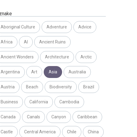
znake
Aboriginal Culture
Adventure
Advice
Africa
AI
Ancient Ruins
Ancient Wonders
Architecture
Arctic
Argentina
Art
Asia
Australia
Austria
Beach
Biodiversity
Brazil
Business
California
Cambodia
Canada
Canals
Canyon
Caribbean
Castle
Central America
Chile
China