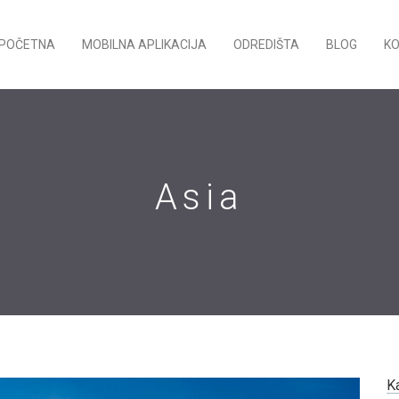
POČETNA
MOBILNA APLIKACIJA
ODREDIŠTA
BLOG
K
Asia
K