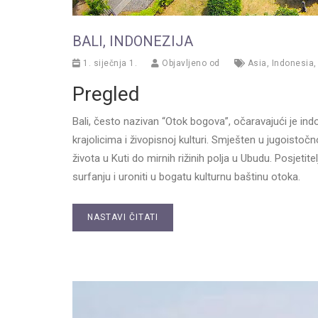
BALI, INDONEZIJA
1. siječnja 1.
Objavljeno od
Asia
,
Indonesia
Pregled
Bali, često nazivan “Otok bogova”, očaravajući je in
krajolicima i živopisnoj kulturi. Smješten u jugoistočn
života u Kuti do mirnih rižinih polja u Ubudu. Posjetite
surfanju i uroniti u bogatu kulturnu baštinu otoka.
NASTAVI ČITATI