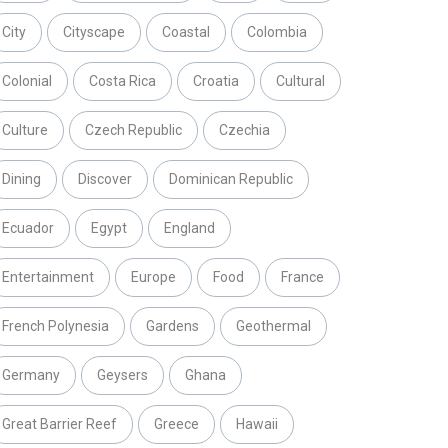
City
Cityscape
Coastal
Colombia
Colonial
Costa Rica
Croatia
Cultural
Culture
Czech Republic
Czechia
Dining
Discover
Dominican Republic
Ecuador
Egypt
England
Entertainment
Europe
Food
France
French Polynesia
Gardens
Geothermal
Germany
Geysers
Ghana
Great Barrier Reef
Greece
Hawaii