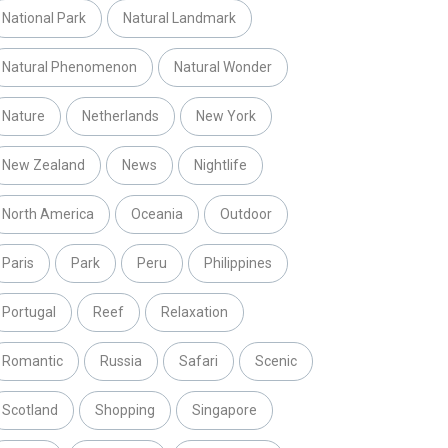
National Park
Natural Landmark
Natural Phenomenon
Natural Wonder
Nature
Netherlands
New York
New Zealand
News
Nightlife
North America
Oceania
Outdoor
Paris
Park
Peru
Philippines
Portugal
Reef
Relaxation
Romantic
Russia
Safari
Scenic
Scotland
Shopping
Singapore