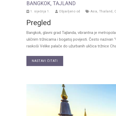
BANGKOK, TAJLAND
1. siječnja 1.
Objavljeno od
Asia
,
Thailand
,
C
Pregled
Bangkok, glavni grad Tajlanda, vibrantna je metrop
uličnim tržnicama i bogatoj povijesti. Često nazivan
raskoši Velike palače do užurbanih uličica tržnice C
NASTAVI ČITATI