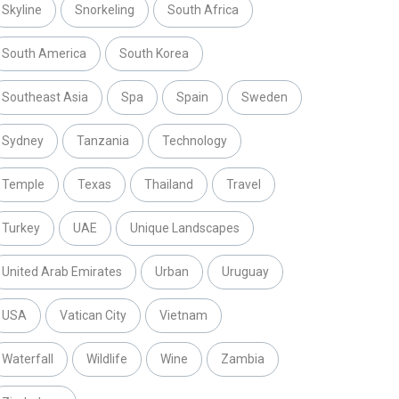
Skyline
Snorkeling
South Africa
South America
South Korea
Southeast Asia
Spa
Spain
Sweden
Sydney
Tanzania
Technology
Temple
Texas
Thailand
Travel
Turkey
UAE
Unique Landscapes
United Arab Emirates
Urban
Uruguay
USA
Vatican City
Vietnam
Waterfall
Wildlife
Wine
Zambia