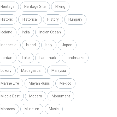
Heritage
Heritage Site
Hiking
Historic
Historical
History
Hungary
Iceland
India
Indian Ocean
Indonesia
Island
Italy
Japan
Jordan
Lake
Landmark
Landmarks
Luxury
Madagascar
Malaysia
Marine Life
Mayan Ruins
Mexico
Middle East
Modern
Monument
Morocco
Museum
Music