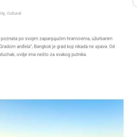
ity
,
Cultural
ola poznata po svojim zapanjujućim hramovima, užurbanim
 “Gradom anđela”, Bangkok je grad koji nikada ne spava. Od
hatuchak, ovdje ima nešto za svakog putnika.