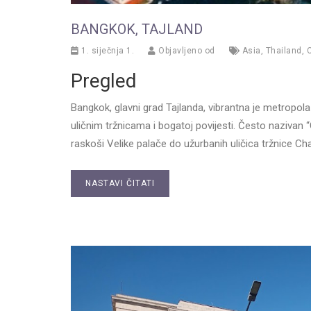
BANGKOK, TAJLAND
1. siječnja 1.
Objavljeno od
Asia
,
Thailand
,
C
Pregled
Bangkok, glavni grad Tajlanda, vibrantna je metrop
uličnim tržnicama i bogatoj povijesti. Često nazivan
raskoši Velike palače do užurbanih uličica tržnice C
NASTAVI ČITATI