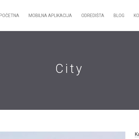
POČETNA
MOBILNA APLIKACIJA
ODREDIŠTA
BLOG
K
City
K