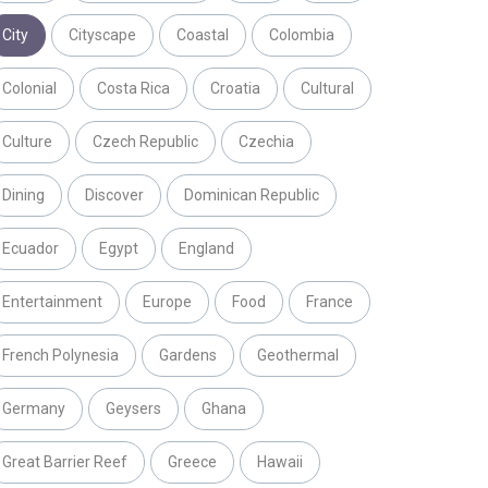
City
Cityscape
Coastal
Colombia
Colonial
Costa Rica
Croatia
Cultural
Culture
Czech Republic
Czechia
Dining
Discover
Dominican Republic
Ecuador
Egypt
England
Entertainment
Europe
Food
France
French Polynesia
Gardens
Geothermal
Germany
Geysers
Ghana
Great Barrier Reef
Greece
Hawaii