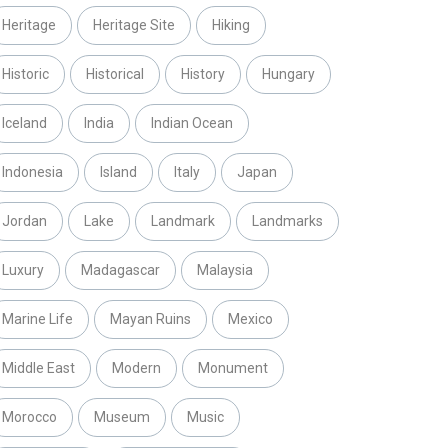
Heritage
Heritage Site
Hiking
Historic
Historical
History
Hungary
Iceland
India
Indian Ocean
Indonesia
Island
Italy
Japan
Jordan
Lake
Landmark
Landmarks
Luxury
Madagascar
Malaysia
Marine Life
Mayan Ruins
Mexico
Middle East
Modern
Monument
Morocco
Museum
Music