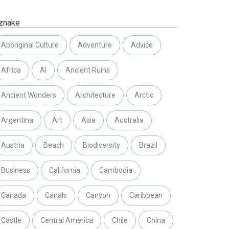
znake
Aboriginal Culture
Adventure
Advice
Africa
AI
Ancient Ruins
Ancient Wonders
Architecture
Arctic
Argentina
Art
Asia
Australia
Austria
Beach
Biodiversity
Brazil
Business
California
Cambodia
Canada
Canals
Canyon
Caribbean
Castle
Central America
Chile
China