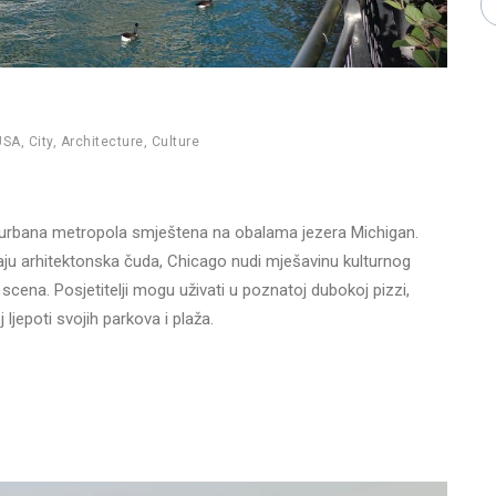
USA
,
City
,
Architecture
,
Culture
e užurbana metropola smještena na obalama jezera Michigan.
ju arhitektonska čuda, Chicago nudi mješavinu kulturnog
 scena. Posjetitelji mogu uživati u poznatoj dubokoj pizzi,
j ljepoti svojih parkova i plaža.