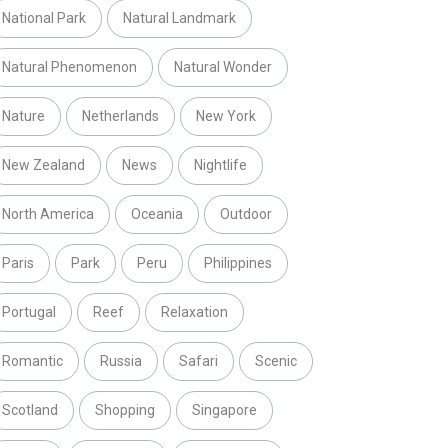
National Park
Natural Landmark
Natural Phenomenon
Natural Wonder
Nature
Netherlands
New York
New Zealand
News
Nightlife
North America
Oceania
Outdoor
Paris
Park
Peru
Philippines
Portugal
Reef
Relaxation
Romantic
Russia
Safari
Scenic
Scotland
Shopping
Singapore