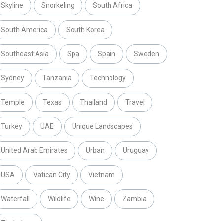
Skyline
Snorkeling
South Africa
South America
South Korea
Southeast Asia
Spa
Spain
Sweden
Sydney
Tanzania
Technology
Temple
Texas
Thailand
Travel
Turkey
UAE
Unique Landscapes
United Arab Emirates
Urban
Uruguay
USA
Vatican City
Vietnam
Waterfall
Wildlife
Wine
Zambia