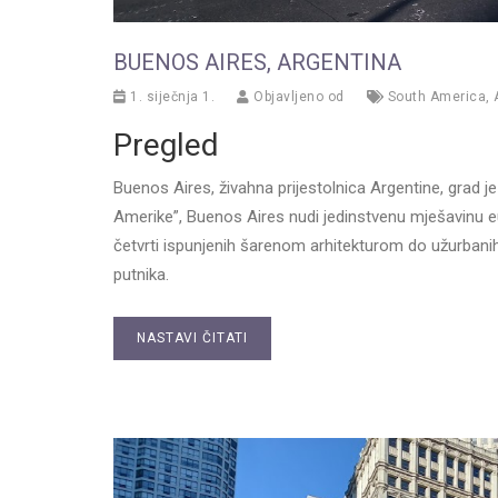
BUENOS AIRES, ARGENTINA
1. siječnja 1.
Objavljeno od
South America
,
Pregled
Buenos Aires, živahna prijestolnica Argentine, grad j
Amerike”, Buenos Aires nudi jedinstvenu mješavinu eur
četvrti ispunjenih šarenom arhitekturom do užurbani
putnika.
NASTAVI ČITATI