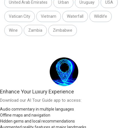
United Arab Emirates
Urban
Uruguay
USA
Vatican City
Vietnam
Waterfall
Wildlife
Wine
Zambia
Zimbabwe
Enhance Your Luxury Experience
Download our AI Tour Guide app to access:
Audio commentary in multiple languages
Offline maps and navigation
Hidden gems and local recommendations
Augmented reality features at major landmarks