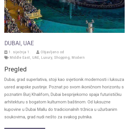
DUBAI, UAE
1. siječnja 1.
Objavljeno od
Middle East
,
UAE
,
Luxury
,
Shopping
,
Modern
Pregled
Dubai, grad superlativa, stoji kao svjetionik modernosti i luksuza
usred arapske pustinje. Poznat po svom ikoničnom horizontu s
poznatim Burj Khalifom, Dubai besprijekorno spaja futurističku
arhitekturu s bogatom kulturnom baštinom. Od luksuzne
kupovine u Dubai Mallu do tradicionalnih tržnica u užurbanim
soukovima, grad nudi nešto za svakog putnika.