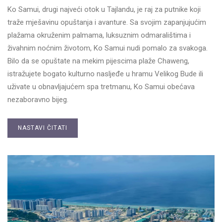
Ko Samui, drugi najveći otok u Tajlandu, je raj za putnike koji
traže mješavinu opuštanja i avanture. Sa svojim zapanjujućim
plažama okruženim palmama, luksuznim odmaralištima i
živahnim noćnim životom, Ko Samui nudi pomalo za svakoga.
Bilo da se opuštate na mekim pijescima plaže Chaweng,
istražujete bogato kulturno nasljeđe u hramu Velikog Bude ili
uživate u obnavljajućem spa tretmanu, Ko Samui obećava
nezaboravno bijeg.
NASTAVI ČITATI