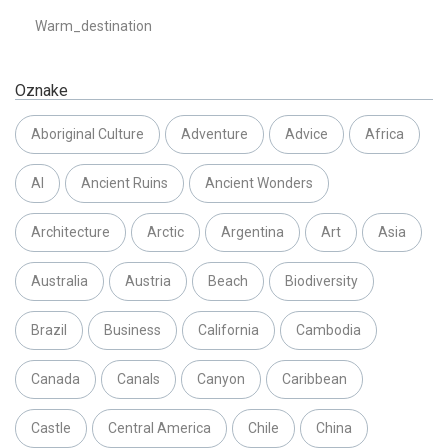
Warm_destination
Oznake
Aboriginal Culture
Adventure
Advice
Africa
AI
Ancient Ruins
Ancient Wonders
Architecture
Arctic
Argentina
Art
Asia
Australia
Austria
Beach
Biodiversity
Brazil
Business
California
Cambodia
Canada
Canals
Canyon
Caribbean
Castle
Central America
Chile
China