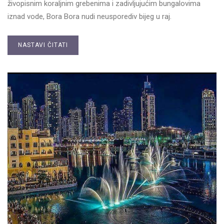
živopisnim koraljnim grebenima i zadivljujućim bungalovima
iznad vode, Bora Bora nudi neusporediv bijeg u raj.
NASTAVI ČITATI