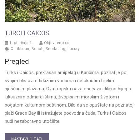
TURCI I CAICOS
1. siječnja 1.
Objavljeno od
Caribbean
,
Beach
,
Snorkeling
,
Luxury
Pregled
Turks i Caicos, prekrasan arhipelag u Karibima, poznat je po
svojim blistavim tirkiznim vodama i netaknutim bijelim
pješčanim plažama. Ova tropska oaza obećava idilično bijeg s
luksuznim odmaralištima, živopisnim morskim životom i
bogatom kulturnom baštinom. Bilo da se opuštate na poznatoj
plaži Grace Bay ili istražujete podvodna čuda, Turks i Caicos
nudi nezaboravno utočište.
NASTAVI ČITATI