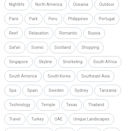
Nightlife
North America
Oceania
Outdoor
Paris
Park
Peru
Philippines
Portugal
Reef
Relaxation
Romantic
Russia
Safari
Scenic
Scotland
Shopping
Singapore
Skyline
Snorkeling
South Africa
South America
South Korea
Southeast Asia
Spa
Spain
Sweden
Sydney
Tanzania
Technology
Temple
Texas
Thailand
Travel
Turkey
UAE
Unique Landscapes