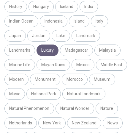
History
Hungary
Iceland
India
Indian Ocean
Indonesia
Island
Italy
Japan
Jordan
Lake
Landmark
Landmarks
Luxury
Madagascar
Malaysia
Marine Life
Mayan Ruins
Mexico
Middle East
Modern
Monument
Morocco
Museum
Music
National Park
Natural Landmark
Natural Phenomenon
Natural Wonder
Nature
Netherlands
New York
New Zealand
News