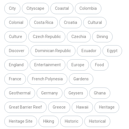
City
Cityscape
Coastal
Colombia
Colonial
Costa Rica
Croatia
Cultural
Culture
Czech Republic
Czechia
Dining
Discover
Dominican Republic
Ecuador
Egypt
England
Entertainment
Europe
Food
France
French Polynesia
Gardens
Geothermal
Germany
Geysers
Ghana
Great Barrier Reef
Greece
Hawaii
Heritage
Heritage Site
Hiking
Historic
Historical