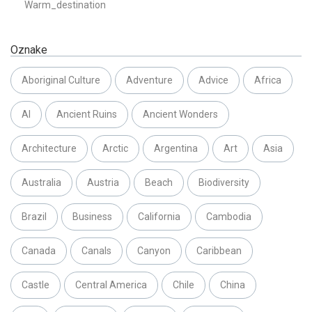
Warm_destination
Oznake
Aboriginal Culture
Adventure
Advice
Africa
AI
Ancient Ruins
Ancient Wonders
Architecture
Arctic
Argentina
Art
Asia
Australia
Austria
Beach
Biodiversity
Brazil
Business
California
Cambodia
Canada
Canals
Canyon
Caribbean
Castle
Central America
Chile
China