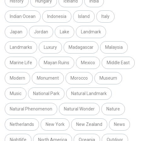
History
Hungary
Iceland
India
Indian Ocean
Indonesia
Island
Italy
Japan
Jordan
Lake
Landmark
Landmarks
Luxury
Madagascar
Malaysia
Marine Life
Mayan Ruins
Mexico
Middle East
Modern
Monument
Morocco
Museum
Music
National Park
Natural Landmark
Natural Phenomenon
Natural Wonder
Nature
Netherlands
New York
New Zealand
News
Nightlife
North America
Oceania
Outdoor