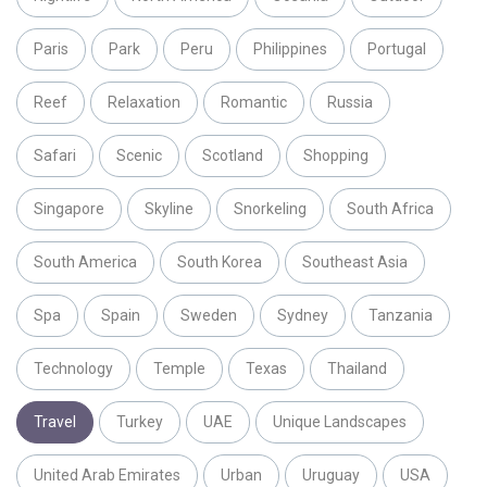
Paris
Park
Peru
Philippines
Portugal
Reef
Relaxation
Romantic
Russia
Safari
Scenic
Scotland
Shopping
Singapore
Skyline
Snorkeling
South Africa
South America
South Korea
Southeast Asia
Spa
Spain
Sweden
Sydney
Tanzania
Technology
Temple
Texas
Thailand
Travel
Turkey
UAE
Unique Landscapes
United Arab Emirates
Urban
Uruguay
USA