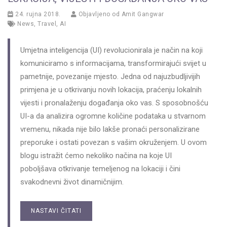
24. rujna 2018.
Objavljeno od
Amit Gangwar
News
,
Travel
,
AI
Umjetna inteligencija (UI) revolucionirala je način na koji
komuniciramo s informacijama, transformirajući svijet u
pametnije, povezanije mjesto. Jedna od najuzbudljivijih
primjena je u otkrivanju novih lokacija, praćenju lokalnih
vijesti i pronalaženju događanja oko vas. S sposobnošću
UI-a da analizira ogromne količine podataka u stvarnom
vremenu, nikada nije bilo lakše pronaći personalizirane
preporuke i ostati povezan s vašim okruženjem. U ovom
blogu istražit ćemo nekoliko načina na koje UI
poboljšava otkrivanje temeljenog na lokaciji i čini
svakodnevni život dinamičnijim.
NASTAVI ČITATI