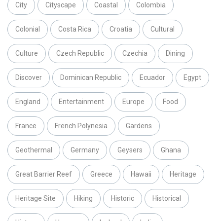
City
Cityscape
Coastal
Colombia
Colonial
Costa Rica
Croatia
Cultural
Culture
Czech Republic
Czechia
Dining
Discover
Dominican Republic
Ecuador
Egypt
England
Entertainment
Europe
Food
France
French Polynesia
Gardens
Geothermal
Germany
Geysers
Ghana
Great Barrier Reef
Greece
Hawaii
Heritage
Heritage Site
Hiking
Historic
Historical