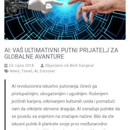
AI: VAŠ ULTIMATIVNI PUTNI PRIJATELJ ZA
GLOBALNE AVANTURE
24. rujna 2018.
Objavljeno od
Amit Gangwar
News
,
Travel
,
AI
,
Discover
AI revolucionira iskustvo putovanja, čineći ga
pristupačnijim, obogaćenijim i ugodnijim. Rušenjem
jezičnih barijera, otkrivanjem kulturnih uvida i pomažući
vam da otkrijete skrivene dragulje, AI osnažuje putnike da
se povežu sa svijetom na značajne načine. Bilo da ste
iskusni putnik ili planirate svoje prvo međunarodno