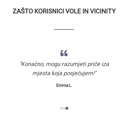
ZAŠTO KORISNICI VOLE IN VICINITY
"Like having a knowledgeable local friend
"Transformirao sam svoje svakodnevno
"Konačno, mogu razumjeti priče iza
putovanje u svakodnevno otkriće"
mjesta koja posjećujem!"
in every city!"
Michael R.
Emma L.
Sarah T.