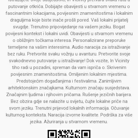
putovanje otkrića. Dobijajte obavijesti u stvarnom vremenu o
fascinantnim lokacijama, povijesnim znamenitostima i lokalnim
draguljima koje biste inače prošli pored. Vaš lokalni prijatelj
svugdje. Trenutno pripovijedanje na vašem jeziku. Bogat
povijesni kontekst i lokalni uvidi. Obavijesti u stvarnom vremenu
o obližnjim točkama interesa. Personalizirane preporuke
temeljene na vašim interesima. Audio naracija za istraživanje
bez ruku. Pretvorite svaku vožnju u avanturu. Pretvorite svoje
svakodnevno putovanje u istraživanje! Dok vozite, In Vicinity
tiho radi u pozadini, spreman da vam ispriča o. Skrivenim
povijesnim znamenitostima. Omiljenim lokalnim mjestima.
Predstojećim događanjima i festivalima. Zanimljivim
arhitektonskim značajkama. Kulturnom značaju susjedstava.
Značajnim ljudima i njihovim pričama. Rušenje jezičnih barijera.
Bez obzira gdje se nalazite u svijetu, čujte lokalne priče na
svom jeziku. Trenutni prijevod lokalnih informacija. Očuvanje
kulturnog konteksta. Naracija izvorne kvalitete. Podrška za više
jezika. Ažuriranja u stvarnom vremenu.