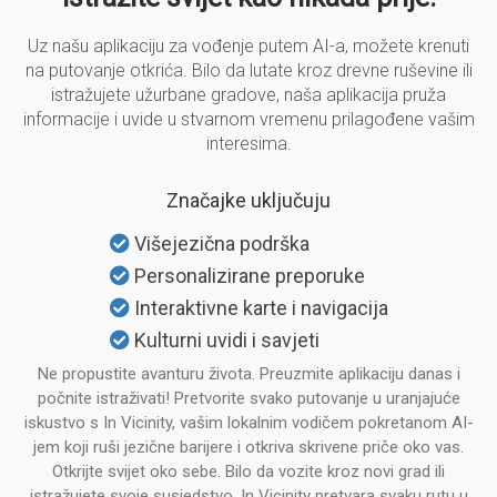
Uz našu aplikaciju za vođenje putem AI-a, možete krenuti
na putovanje otkrića. Bilo da lutate kroz drevne ruševine ili
istražujete užurbane gradove, naša aplikacija pruža
informacije i uvide u stvarnom vremenu prilagođene vašim
interesima.
Značajke uključuju
Višejezična podrška
Personalizirane preporuke
Interaktivne karte i navigacija
Kulturni uvidi i savjeti
Ne propustite avanturu života. Preuzmite aplikaciju danas i
počnite istraživati! Pretvorite svako putovanje u uranjajuće
iskustvo s In Vicinity, vašim lokalnim vodičem pokretanom AI-
jem koji ruši jezične barijere i otkriva skrivene priče oko vas.
Otkrijte svijet oko sebe. Bilo da vozite kroz novi grad ili
istražujete svoje susjedstvo, In Vicinity pretvara svaku rutu u