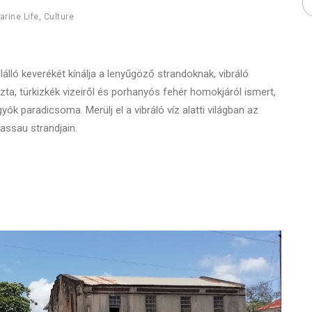
arine Life
,
Culture
álló keverékét kínálja a lenyűgöző strandoknak, vibráló
zta, türkizkék vizeiről és porhanyós fehér homokjáról ismert,
k paradicsoma. Merülj el a vibráló víz alatti világban az
assau strandjain.