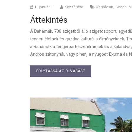
1. január 1.
Közzétéve:
Caribbean
,
Beach
,
M
Áttekintés
A Bahamák, 700 szigetből álló szigetcsoport, egyedül
tengeri életnek és gazdag kulturális élményeknek. Tis
a Bahamák a tengerparti szerelmesek és a kalandvágyó
Andros zátonynál, vagy pihenj a nyugodt Exuma és N
FOLYTASSA AZ OLVASÁST