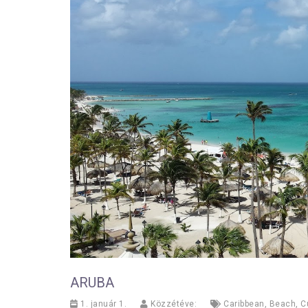
ARUBA
1. január 1.
Közzétéve:
Caribbean
,
Beach
,
C