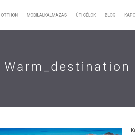
OTTHON
MOBILALKALMAZÁS
ÚTI CÉLOK
BLOG
KAP
Warm_destination
K