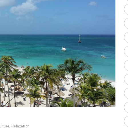
ulture
,
Relaxation