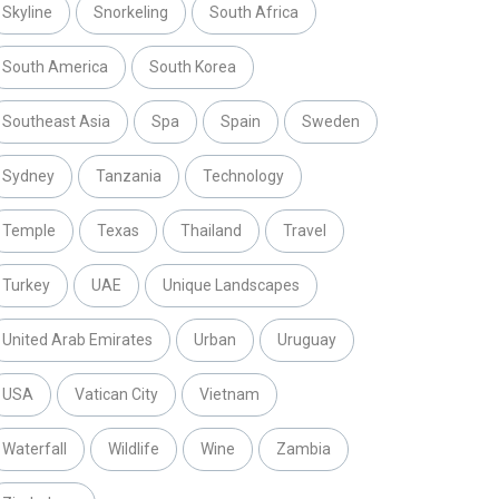
Skyline
Snorkeling
South Africa
South America
South Korea
Southeast Asia
Spa
Spain
Sweden
Sydney
Tanzania
Technology
Temple
Texas
Thailand
Travel
Turkey
UAE
Unique Landscapes
United Arab Emirates
Urban
Uruguay
USA
Vatican City
Vietnam
Waterfall
Wildlife
Wine
Zambia