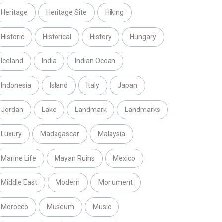
Heritage
Heritage Site
Hiking
Historic
Historical
History
Hungary
Iceland
India
Indian Ocean
Indonesia
Island
Italy
Japan
Jordan
Lake
Landmark
Landmarks
Luxury
Madagascar
Malaysia
Marine Life
Mayan Ruins
Mexico
Middle East
Modern
Monument
Morocco
Museum
Music