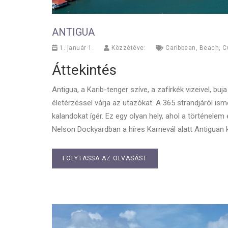
ANTIGUA
1. január 1.
Közzétéve:
Caribbean
,
Beach
,
C
Áttekintés
Antigua, a Karib-tenger szíve, a zafírkék vizeivel, bu
életérzéssel várja az utazókat. A 365 strandjáról 
kalandokat ígér. Ez egy olyan hely, ahol a történelem
Nelson Dockyardban a híres Karnevál alatt Antiguan ku
FOLYTASSA AZ OLVASÁST