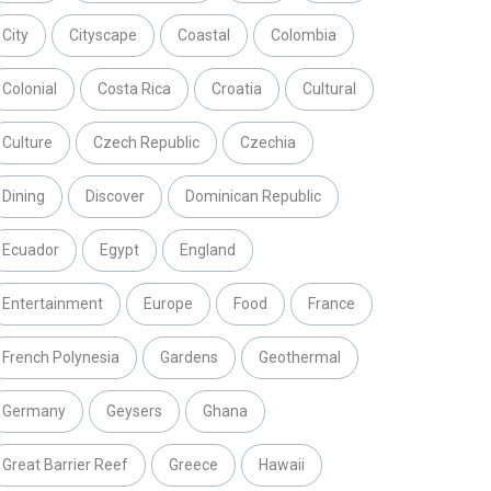
City
Cityscape
Coastal
Colombia
Colonial
Costa Rica
Croatia
Cultural
Culture
Czech Republic
Czechia
Dining
Discover
Dominican Republic
Ecuador
Egypt
England
Entertainment
Europe
Food
France
French Polynesia
Gardens
Geothermal
Germany
Geysers
Ghana
Great Barrier Reef
Greece
Hawaii