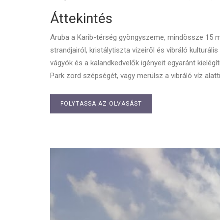
Áttekintés
Aruba a Karib-térség gyöngyszeme, mindössze 15 mé
strandjairól, kristálytiszta vizeiről és vibráló kulturál
vágyók és a kalandkedvelők igényeit egyaránt kielégí
Park zord szépségét, vagy merülsz a vibráló víz alatti
FOLYTASSA AZ OLVASÁST