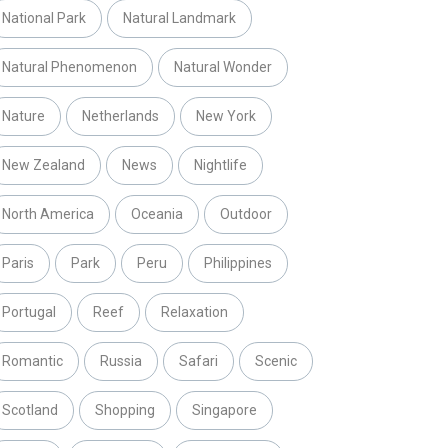
National Park
Natural Landmark
Natural Phenomenon
Natural Wonder
Nature
Netherlands
New York
New Zealand
News
Nightlife
North America
Oceania
Outdoor
Paris
Park
Peru
Philippines
Portugal
Reef
Relaxation
Romantic
Russia
Safari
Scenic
Scotland
Shopping
Singapore