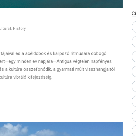
C
ultural
,
History
ja tájaival és a acéldobok és kalipszó ritmusára dobogó
ismert—egy minden év napjára—Antigua végtelen napfényes
 és a kultúra összefonódik, a gyarmati múlt visszhangjaitól
ltúra vibráló kifejezéséig.