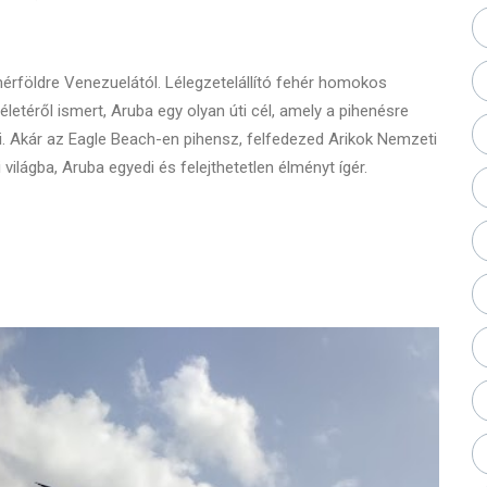
rföldre Venezuelától. Lélegzetelállító fehér homokos
is életéről ismert, Aruba egy olyan úti cél, amely a pihenésre
ti. Akár az Eagle Beach-en pihensz, felfedezed Arikok Nemzeti
 világba, Aruba egyedi és felejthetetlen élményt ígér.