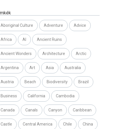
ímkék
Aboriginal Culture
Adventure
Advice
Africa
AI
Ancient Ruins
Ancient Wonders
Architecture
Arctic
Argentina
Art
Asia
Australia
Austria
Beach
Biodiversity
Brazil
Business
California
Cambodia
Canada
Canals
Canyon
Caribbean
Castle
Central America
Chile
China